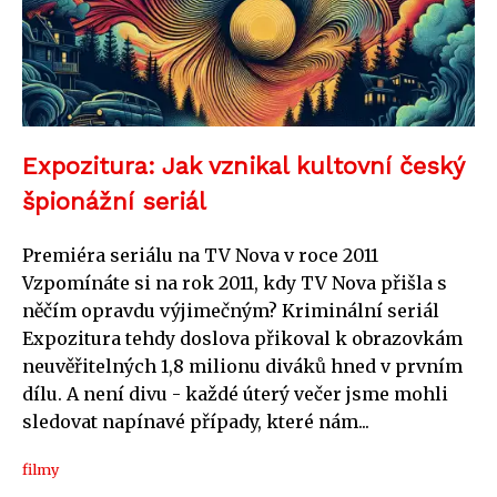
Expozitura: Jak vznikal kultovní český
špionážní seriál
Premiéra seriálu na TV Nova v roce 2011
Vzpomínáte si na rok 2011, kdy TV Nova přišla s
něčím opravdu výjimečným? Kriminální seriál
Expozitura tehdy doslova přikoval k obrazovkám
neuvěřitelných 1,8 milionu diváků hned v prvním
dílu. A není divu - každé úterý večer jsme mohli
sledovat napínavé případy, které nám...
filmy