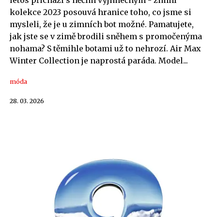
letos přichází s něčím výjimečným - zimní
kolekce 2023 posouvá hranice toho, co jsme si
mysleli, že je u zimních bot možné. Pamatujete,
jak jste se v zimě brodili sněhem s promočenýma
nohama? S těmihle botami už to nehrozí. Air Max
Winter Collection je naprostá paráda. Model...
móda
28. 03. 2026