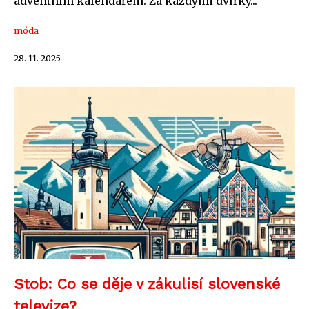
adventním kalendářem. Za každými dvířky...
móda
28. 11. 2025
Stob: Co se děje v zákulisí slovenské
televize?