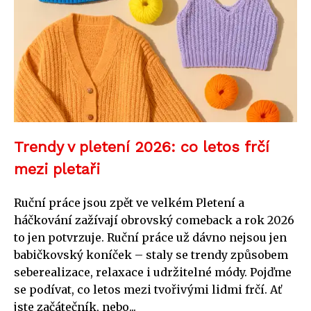
Trendy v pletení 2026: co letos frčí
mezi pletaři
Ruční práce jsou zpět ve velkém Pletení a
háčkování zažívají obrovský comeback a rok 2026
to jen potvrzuje. Ruční práce už dávno nejsou jen
babičkovský koníček – staly se trendy způsobem
seberealizace, relaxace i udržitelné módy. Pojďme
se podívat, co letos mezi tvořivými lidmi frčí. Ať
jste začátečník, nebo...