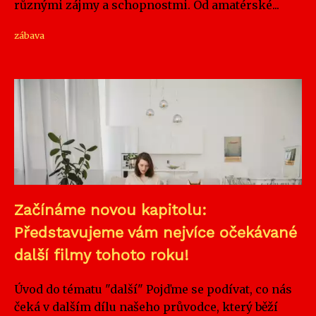
různými zájmy a schopnostmi. Od amatérské...
zábava
Začínáme novou kapitolu:
Představujeme vám nejvíce očekávané
další filmy tohoto roku!
Úvod do tématu "další" Pojďme se podívat, co nás
čeká v dalším dílu našeho průvodce, který běží