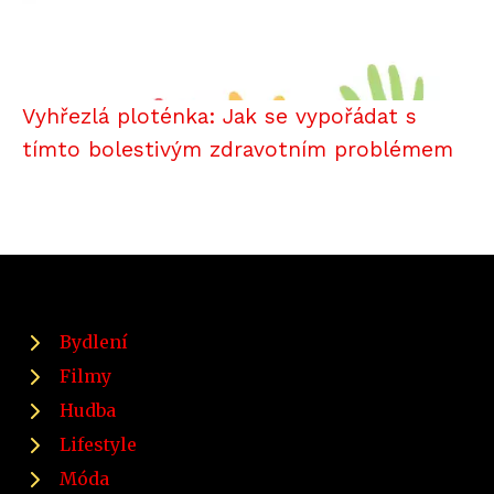
Vyhřezlá ploténka: Jak se vypořádat s
tímto bolestivým zdravotním problémem
Bydlení
Filmy
Hudba
Lifestyle
Móda