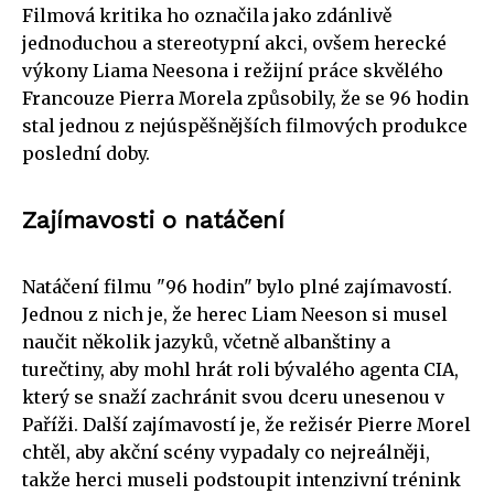
Filmová kritika ho označila jako zdánlivě
jednoduchou a stereotypní akci, ovšem herecké
výkony Liama Neesona i režijní práce skvělého
Francouze Pierra Morela způsobily, že se 96 hodin
stal jednou z nejúspěšnějších filmových produkce
poslední doby.
Zajímavosti o natáčení
Natáčení filmu "96 hodin" bylo plné zajímavostí.
Jednou z nich je, že herec Liam Neeson si musel
naučit několik jazyků, včetně albanštiny a
turečtiny, aby mohl hrát roli bývalého agenta CIA,
který se snaží zachránit svou dceru unesenou v
Paříži. Další zajímavostí je, že režisér Pierre Morel
chtěl, aby akční scény vypadaly co nejreálněji,
takže herci museli podstoupit intenzivní trénink