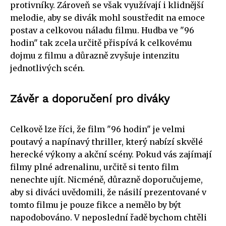
protivníky. Zároveň se však využívají i klidnější
melodie, aby se divák mohl soustředit na emoce
postav a celkovou náladu filmu. Hudba ve "96
hodin" tak zcela určitě přispívá k celkovému
dojmu z filmu a důrazně zvyšuje intenzitu
jednotlivých scén.
Závěr a doporučení pro diváky
Celkově lze říci, že film "96 hodin" je velmi
poutavý a napínavý thriller, který nabízí skvělé
herecké výkony a akční scény. Pokud vás zajímají
filmy plné adrenalinu, určitě si tento film
nenechte ujít. Nicméně, důrazně doporučujeme,
aby si diváci uvědomili, že násilí prezentované v
tomto filmu je pouze fikce a nemělo by být
napodobováno. V neposlední řadě bychom chtěli