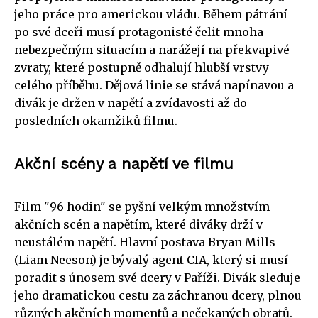
jeho práce pro americkou vládu. Během pátrání
po své dceři musí protagonisté čelit mnoha
nebezpečným situacím a narážejí na překvapivé
zvraty, které postupně odhalují hlubší vrstvy
celého příběhu. Dějová linie se stává napínavou a
divák je držen v napětí a zvídavosti až do
posledních okamžiků filmu.
Akční scény a napětí ve filmu
Film "96 hodin" se pyšní velkým množstvím
akčních scén a napětím, které diváky drží v
neustálém napětí. Hlavní postava Bryan Mills
(Liam Neeson) je bývalý agent CIA, který si musí
poradit s únosem své dcery v Paříži. Divák sleduje
jeho dramatickou cestu za záchranou dcery, plnou
různých akčních momentů a nečekaných obratů.