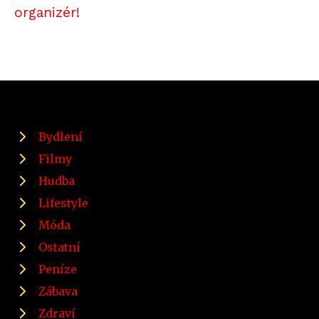
organizér!
Bydlení
Filmy
Hudba
Lifestyle
Móda
Ostatní
Peníze
Zábava
Zdraví