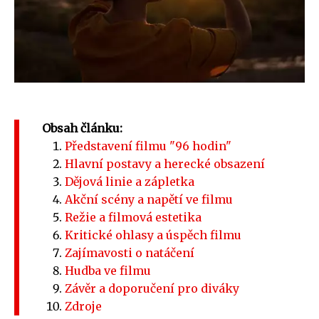
Obsah článku:
Představení filmu "96 hodin"
Hlavní postavy a herecké obsazení
Dějová linie a zápletka
Akční scény a napětí ve filmu
Režie a filmová estetika
Kritické ohlasy a úspěch filmu
Zajímavosti o natáčení
Hudba ve filmu
Závěr a doporučení pro diváky
Zdroje