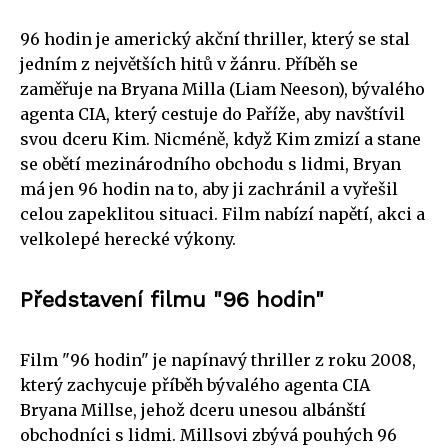
96 hodin je americký akční thriller, který se stal
jedním z největších hitů v žánru. Příběh se
zaměřuje na Bryana Milla (Liam Neeson), bývalého
agenta CIA, který cestuje do Paříže, aby navštívil
svou dceru Kim. Nicméně, když Kim zmizí a stane
se obětí mezinárodního obchodu s lidmi, Bryan
má jen 96 hodin na to, aby ji zachránil a vyřešil
celou zapeklitou situaci. Film nabízí napětí, akci a
velkolepé herecké výkony.
Představení filmu "96 hodin"
Film "96 hodin" je napínavý thriller z roku 2008,
který zachycuje příběh bývalého agenta CIA
Bryana Millse, jehož dceru unesou albánští
obchodníci s lidmi. Millsovi zbývá pouhých 96