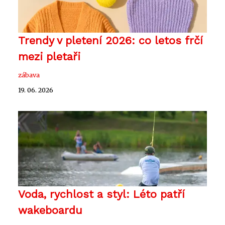
Trendy v pletení 2026: co letos frčí
mezi pletaři
zábava
19. 06. 2026
Voda, rychlost a styl: Léto patří
wakeboardu