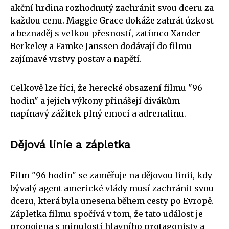
akční hrdina rozhodnutý zachránit svou dceru za
každou cenu. Maggie Grace dokáže zahrát úzkost
a beznaděj s velkou přesností, zatímco Xander
Berkeley a Famke Janssen dodávají do filmu
zajímavé vrstvy postav a napětí.
Celkově lze říci, že herecké obsazení filmu "96
hodin" a jejich výkony přinášejí divákům
napínavý zážitek plný emocí a adrenalinu.
Dějová linie a zápletka
Film "96 hodin" se zaměřuje na dějovou linii, kdy
bývalý agent americké vlády musí zachránit svou
dceru, která byla unesena během cesty po Evropě.
Zápletka filmu spočívá v tom, že tato událost je
propojena s minulostí hlavního protagonisty a