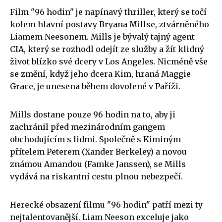
Film "96 hodin" je napínavý thriller, který se točí
kolem hlavní postavy Bryana Millse, ztvárněného
Liamem Neesonem. Mills je bývalý tajný agent
CIA, který se rozhodl odejít ze služby a žít klidný
život blízko své dcery v Los Angeles. Nicméně vše
se změní, když jeho dcera Kim, hraná Maggie
Grace, je unesena během dovolené v Paříži.
Mills dostane pouze 96 hodin na to, aby ji
zachránil před mezinárodním gangem
obchodujícím s lidmi. Společně s Kiminým
přítelem Peterem (Xander Berkeley) a novou
známou Amandou (Famke Janssen), se Mills
vydává na riskantní cestu plnou nebezpečí.
Herecké obsazení filmu "96 hodin" patří mezi ty
nejtalentovanější. Liam Neeson exceluje jako