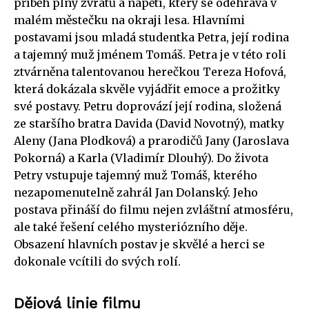
příběh plný zvratů a napětí, který se odehrává v
malém městečku na okraji lesa. Hlavními
postavami jsou mladá studentka Petra, její rodina
a tajemný muž jménem Tomáš. Petra je v této roli
ztvárněna talentovanou herečkou Tereza Hofová,
která dokázala skvěle vyjádřit emoce a prožitky
své postavy. Petru doprovází její rodina, složená
ze staršího bratra Davida (David Novotný), matky
Aleny (Jana Plodková) a prarodičů Jany (Jaroslava
Pokorná) a Karla (Vladimír Dlouhý). Do života
Petry vstupuje tajemný muž Tomáš, kterého
nezapomenutelně zahrál Jan Dolanský. Jeho
postava přináší do filmu nejen zvláštní atmosféru,
ale také řešení celého mysteriózního děje.
Obsazení hlavních postav je skvělé a herci se
dokonale vcítili do svých rolí.
Dějová linie filmu