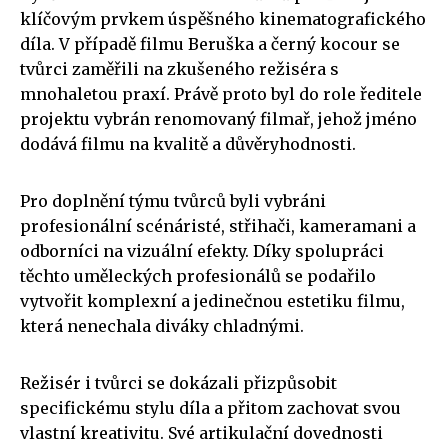
klíčovým prvkem úspěšného kinematografického
díla. V případě filmu Beruška a černý kocour se
tvůrci zaměřili na zkušeného režiséra s
mnohaletou praxí. Právě proto byl do role ředitele
projektu vybrán renomovaný filmař, jehož jméno
dodává filmu na kvalitě a důvěryhodnosti.
Pro doplnění týmu tvůrců byli vybráni
profesionální scénáristé, střihači, kameramani a
odborníci na vizuální efekty. Díky spolupráci
těchto uměleckých profesionálů se podařilo
vytvořit komplexní a jedinečnou estetiku filmu,
která nenechala diváky chladnými.
Režisér i tvůrci se dokázali přizpůsobit
specifickému stylu díla a přitom zachovat svou
vlastní kreativitu. Své artikulační dovednosti