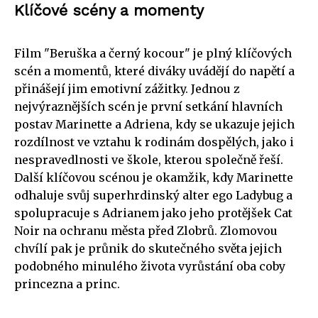
Klíčové scény a momenty
Film "Beruška a černý kocour" je plný klíčových
scén a momentů, které diváky uvádějí do napětí a
přinášejí jim emotivní zážitky. Jednou z
nejvýraznějších scén je první setkání hlavních
postav Marinette a Adriena, kdy se ukazuje jejich
rozdílnost ve vztahu k rodinám dospělých, jako i
nespravedlnosti ve škole, kterou společně řeší.
Další klíčovou scénou je okamžik, kdy Marinette
odhaluje svůj superhrdinský alter ego Ladybug a
spolupracuje s Adrianem jako jeho protějšek Cat
Noir na ochranu města před Zlobrů. Zlomovou
chvílí pak je průnik do skutečného světa jejich
podobného minulého života vyrůstání oba coby
princezna a princ.