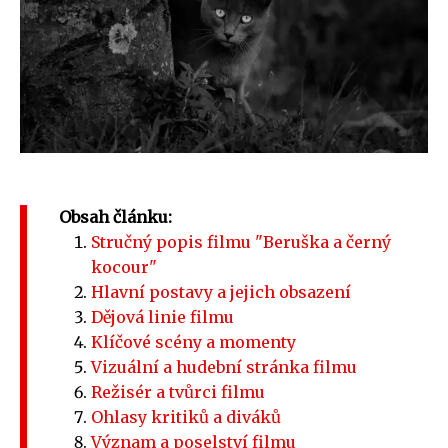
Obsah článku:
Stručný popis filmu "Beruška a černý
kocour"
Hlavní postavy a jejich obsazení
Dějová linie filmu
Klíčové scény a momenty
Vizuální a hudební stránka filmu
Režisér a tvůrci filmu
Ohlasy kritiků a diváků
Význam a poselství filmu