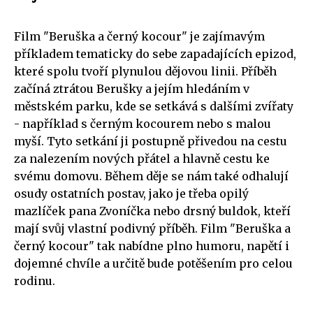
Film "Beruška a černý kocour" je zajímavým
příkladem tematicky do sebe zapadajících epizod,
které spolu tvoří plynulou dějovou linii. Příběh
začíná ztrátou Berušky a jejím hledáním v
městském parku, kde se setkává s dalšími zvířaty
- například s černým kocourem nebo s malou
myší. Tyto setkání ji postupně přivedou na cestu
za nalezením nových přátel a hlavně cestu ke
svému domovu. Během děje se nám také odhalují
osudy ostatních postav, jako je třeba opilý
mazlíček pana Zvoníčka nebo drsný buldok, kteří
mají svůj vlastní podivný příběh. Film "Beruška a
černý kocour" tak nabídne plno humoru, napětí i
dojemné chvíle a určitě bude potěšením pro celou
rodinu.