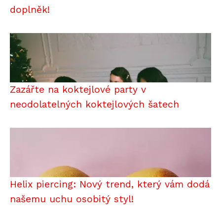
doplněk!
Zazářte na koktejlové party v
neodolatelných koktejlových šatech
Helix piercing: Nový trend, který vám dodá
našemu uchu osobitý styl!