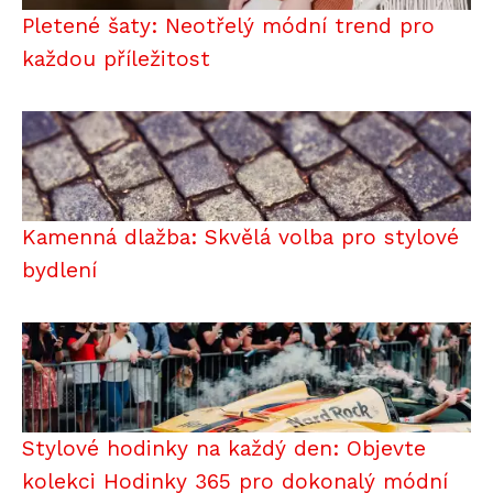
Pletené šaty: Neotřelý módní trend pro
každou příležitost
Kamenná dlažba: Skvělá volba pro stylové
bydlení
Stylové hodinky na každý den: Objevte
kolekci Hodinky 365 pro dokonalý módní