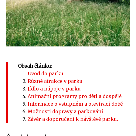
Obsah článku:
Úvod do parku
Různé atrakce v parku
Jídlo a nápoje v parku
Animační programy pro děti a dospělé
Informace o vstupném a otevírací době
Možnosti dopravy a parkování
Závěr a doporučení k návštěvě parku.