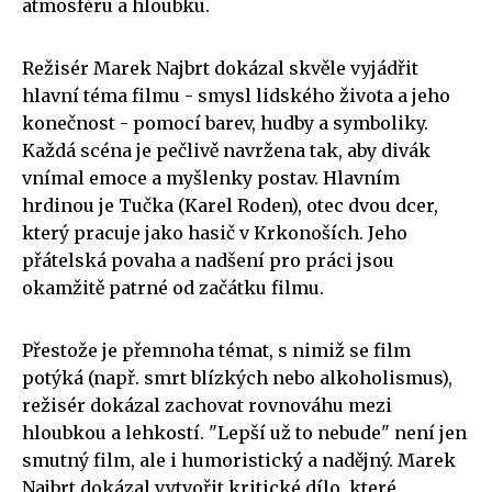
atmosféru a hloubku.
Režisér Marek Najbrt dokázal skvěle vyjádřit
hlavní téma filmu - smysl lidského života a jeho
konečnost - pomocí barev, hudby a symboliky.
Každá scéna je pečlivě navržena tak, aby divák
vnímal emoce a myšlenky postav. Hlavním
hrdinou je Tučka (Karel Roden), otec dvou dcer,
který pracuje jako hasič v Krkonoších. Jeho
přátelská povaha a nadšení pro práci jsou
okamžitě patrné od začátku filmu.
Přestože je přemnoha témat, s nimiž se film
potýká (např. smrt blízkých nebo alkoholismus),
režisér dokázal zachovat rovnováhu mezi
hloubkou a lehkostí. "Lepší už to nebude" není jen
smutný film, ale i humoristický a nadějný. Marek
Najbrt dokázal vytvořit kritické dílo, které