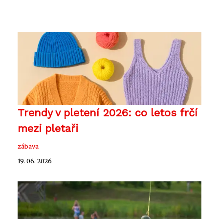
Trendy v pletení 2026: co letos frčí
mezi pletaři
zábava
19. 06. 2026