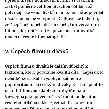
I přes smíšené hodnocení kritiky si však film
získal poměrně velikou diváckou oblibu, což
potvrzuje, že vkus diváků nemusí nutně odpovídat
názoru odborné veřejnosti. Celkově lze tedy říci,
že "Lepší už to nebude" sice nebyl univerzálním
hitem, ale určitě stojí za pozornost milovníků
moderní české kinematografie.
2. Úspěch filmu u diváků
Úspěch filmu u diváků je dalším důležitým
faktorem, který potvrzuje kvalitu díla. "Lepší už to
nebude" se setkal s vysokým zájmem a
popularitou mezi českými diváky. Kritici i publika
ocenili filmovou adaptaci knihy Michala
Viewegha jako povedené ztvárnění moderního
českého příběhu o lásce, vztazích a konzumní
společnosti. Díky svému humornému podání,