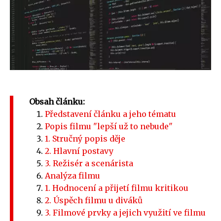
Obsah článku:
Představení článku a jeho tématu
Popis filmu "lepší už to nebude"
1. Stručný popis děje
2. Hlavní postavy
3. Režisér a scenárista
Analýza filmu
1. Hodnocení a přijetí filmu kritikou
2. Úspěch filmu u diváků
3. Filmové prvky a jejich využití ve filmu