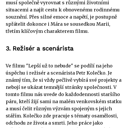
musí společně vyrovnat s různými životními
situacemi a najít cestu k obnovenému rodinnému
souznění. Přes silné emoce a napětí, je postupně
spřátelit dokonce i Mára se sousedkou Marii,
třetím klíčovým charakterem filmu.
3. Režisér a scenárista
Ve filmu "Lepší už to nebude" se podílí na jeho
úspěchu i režisér a scenárista Petr Kolečko. Je
známý tím, že si vždy pečlivě vybírá své projekty a
nebojí se ukázat temnější stránky společnosti. V
tomto filmu nás uvede do každodennosti staršího
páru, kteří žijí sami na malém venkovském statku
a musí čelit různým výzvám spojeným s jejich
stářím. Kolečko zde pracuje s tématy osamělosti,
odchodu ze života a smrti. Jeho práce jako