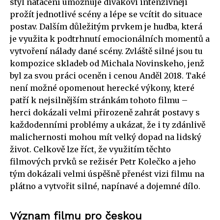
styl natáčení umožňuje divákovi intenzivněji
prožít jednotlivé scény a lépe se vcítit do situace
postav. Dalším důležitým prvkem je hudba, která
je využita k podtrhnutí emocionálních momentů a
vytvoření nálady dané scény. Zvláště silné jsou tu
kompozice skladeb od Michala Novinskeho, jenž
byl za svou práci oceněn i cenou Anděl 2018. Také
není možné opomenout herecké výkony, které
patří k nejsilnějším stránkám tohoto filmu –
herci dokázali velmi přirozeně zahrát postavy s
každodenními problémy a ukázat, že i ty zdánlivě
malichernosti mohou mít velký dopad na lidský
život. Celkově lze říct, že využitím těchto
filmových prvků se režisér Petr Kolečko a jeho
tým dokázali velmi úspěšně přenést vizi filmu na
plátno a vytvořit silné, napínavé a dojemné dílo.
Význam filmu pro českou