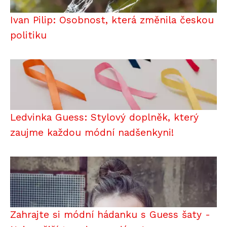
Ivan Pilip: Osobnost, která změnila českou
politiku
Ledvinka Guess: Stylový doplněk, který
zaujme každou módní nadšenkyni!
Zahrajte si módní hádanku s Guess šaty -