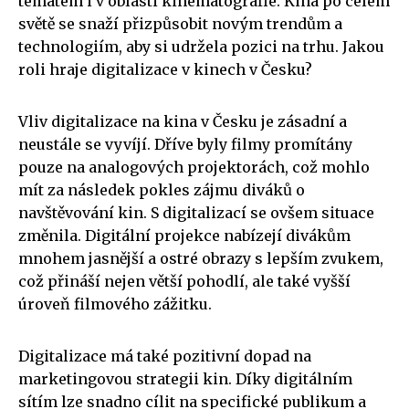
tématem i v oblasti kinematografie. Kina po celém
světě se snaží přizpůsobit novým trendům a
technologiím, aby si udržela pozici na trhu. Jakou
roli hraje digitalizace v kinech v Česku?
Vliv digitalizace na kina v Česku je zásadní a
neustále se vyvíjí. Dříve byly filmy promítány
pouze na analogových projektorách, což mohlo
mít za následek pokles zájmu diváků o
navštěvování kin. S digitalizací se ovšem situace
změnila. Digitální projekce nabízejí divákům
mnohem jasnější a ostré obrazy s lepším zvukem,
což přináší nejen větší pohodlí, ale také vyšší
úroveň filmového zážitku.
Digitalizace má také pozitivní dopad na
marketingovou strategii kin. Díky digitálním
sítím lze snadno cílit na specifické publikum a