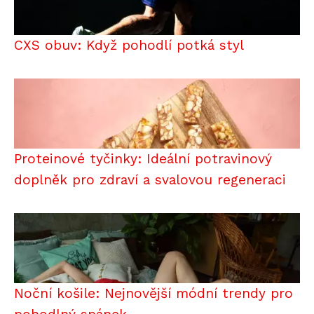
CXS obuv: Když pohodlí potká styl
Proteinové tyčinky: Ideální potravinový
doplněk pro zdraví a svalovou regeneraci
Noční košile: Nejnovější módní trendy pro