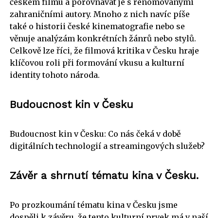
českém filmu a porovnávat je s renomovanými
zahraničními autory. Mnoho z nich navíc píše
také o historii české kinematografie nebo se
věnuje analýzám konkrétních žánrů nebo stylů.
Celkově lze říci, že filmová kritika v Česku hraje
klíčovou roli při formování vkusu a kulturní
identity tohoto národa.
Budoucnost kin v Česku
Budoucnost kin v Česku: Co nás čeká v době
digitálních technologií a streamingových služeb?
Závěr a shrnutí tématu kina v Česku.
Po prozkoumání tématu kina v Česku jsme
dospěli k závěru, že tento kulturní prvek má v naší