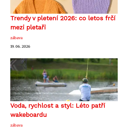
Trendy v pletení 2026: co letos frčí
mezi pletaři
zábava
19. 06. 2026
Voda, rychlost a styl: Léto patří
wakeboardu
zábava