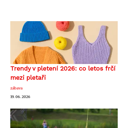
Trendy v pletení 2026: co letos frčí
mezi pletaři
zábava
19. 06. 2026