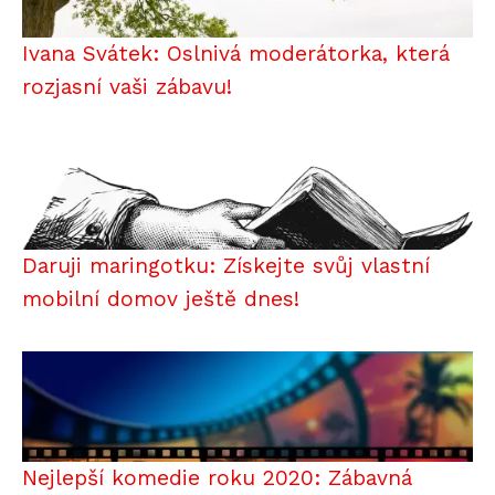
Ivana Svátek: Oslnivá moderátorka, která
rozjasní vaši zábavu!
Daruji maringotku: Získejte svůj vlastní
mobilní domov ještě dnes!
Nejlepší komedie roku 2020: Zábavná