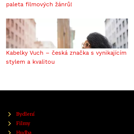
paleta filmových žánrů!
Kabelky Vuch – česká značka s vynikajícím
stylem a kvalitou
Bydlení
Filmy
Hudba