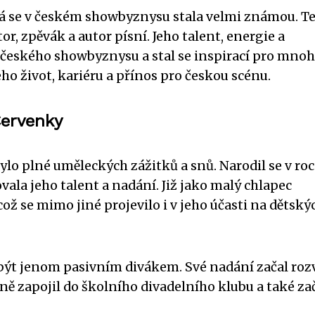
erá se v českém showbyznysu stala velmi známou. T
r, zpěvák a autor písní. Jeho talent, energie a
l českého showbyznysu a stal se inspirací pro mno
eho život, kariéru a přínos pro českou scénu.
Červenky
ylo plné uměleckých zážitků a snů. Narodil se v ro
vala jeho talent a nadání. Již jako malý chlapec
což se mimo jiné projevilo i v jeho účasti na dětský
ýt jenom pasivním divákem. Své nadání začal rozv
ně zapojil do školního divadelního klubu a také za