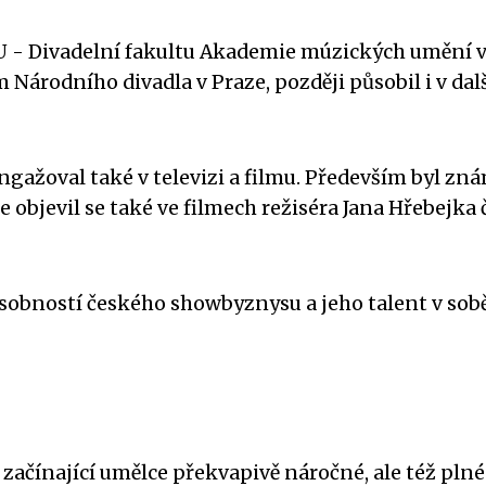
MU - Divadelní fakultu Akademie múzických umění 
m Národního divadla v Praze, později působil i v dal
angažoval také v televizi a filmu. Především byl zn
bjevil se také ve filmech režiséra Jana Hřebejka 
sobností českého showbyznysu a jeho talent v sob
ačínající umělce překvapivě náročné, ale též plné