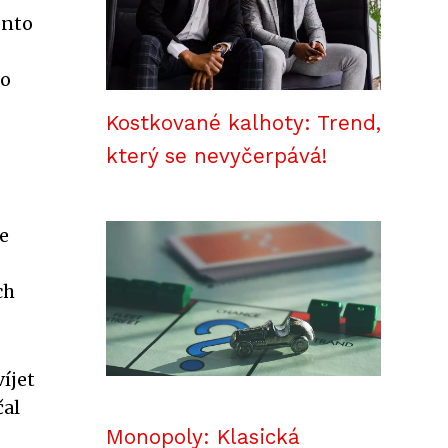
ento
ho
Kostkované kalhoty: Trend,
který se nevyčerpává!
ce
ch
íjet
čal
Monopoly: Klasická