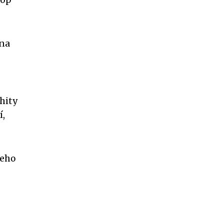
dna
hity
í,
Jeho