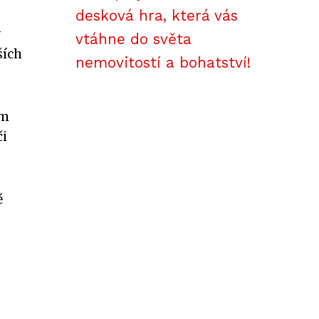
desková hra, která vás
v
vtáhne do světa
ších
nemovitostí a bohatství!
ám
či
ě