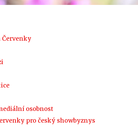
ka Červenky
zi
tice
 mediální osobnost
a Červenky pro český showbyznys