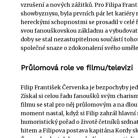
vzrušení a nových zážitků. Pro Filipa Fran
showbyznysu, byla prvních pár let kariéry
hereckými schopnostmi se prosadil v celé 
svou fanouškovskou základnu a vybudovat s
doby se stal nezastupitelnou součástí toh
společné snaze o zdokonalení svého uměl
Průlomová role ve filmu/televizi
Filip František Červenka je bezpochyby j
Získal si celou řadu fanoušků svým charis
filmu se stal pro něj průlomovým a na dlo
moment nastal, když si Filip zahrál hlavní
humoristický pořad o životě četníků srdnat
hitem a Filipova postava kapitána Kordy sk