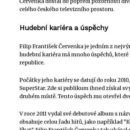
Červenka dostal do popředí pozornosti divá
celého českého televizního prostoru.
Hudební kariéra a úspěchy
Filip František Červenka je jedním z nejv
hudební kariéra má mnoho úspěchů, které h
republice.
Počátky jeho kariéry se datují do roku 2010
SuperStar. Zde si publikum ihned získal s
druhém místě. Tento úspěch mu otevřel dve
V roce 2011 vydal své debutové album s ná
obsahuje celou řadu hitů, jako například "K
líbat". Filip František Červenka tak ukázal