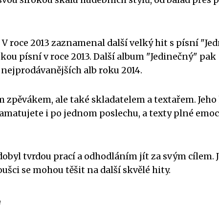
. V roce 2013 zaznamenal další velký hit s písní "Je
eskou písní v roce 2013. Další album "Jedinečný" pak
 nejprodávanějších alb roku 2014.
m zpěvákem, ale také skladatelem a textařem. Jeho 
pamatujete i po jednom poslechu, a texty plné emoc
dobyl tvrdou prací a odhodláním jít za svým cílem. 
oušci se mohou těšit na další skvělé hity.
e