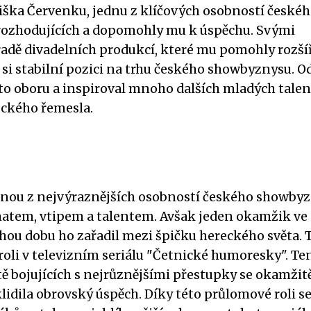
tiška Červenku, jednu z klíčových osobností české
 rozhodujících a dopomohly mu k úspěchu. Svými
řadě divadelních produkcí, které mu pomohly rozšíř
i stabilní pozici na trhu českého showbyznysu. Od
oto oboru a inspiroval mnoho dalších mladých talen
eckého řemesla.
ednou z nejvýraznějších osobností českého showbyz
matem, vtipem a talentem. Avšak jeden okamžik ve
uhou dobu ho zařadil mezi špičku hereckého světa. 
 roli v televizním seriálu "Četnické humoresky". Te
ě bojujících s nejrůznějšími přestupky se okamžitě
lidila obrovský úspěch. Díky této průlomové roli s