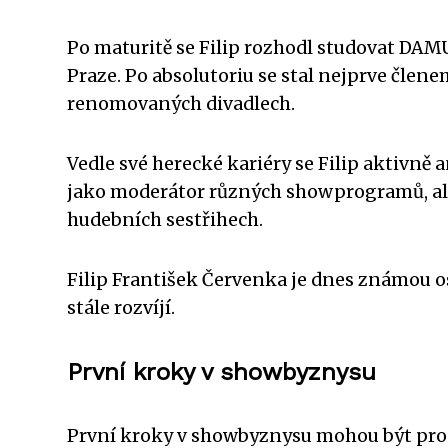
Po maturitě se Filip rozhodl studovat DA
Praze. Po absolutoriu se stal nejprve člene
renomovaných divadlech.
Vedle své herecké kariéry se Filip aktivně 
jako moderátor různých showprogramů, ale o
hudebních sestřihech.
Filip František Červenka je dnes známou o
stále rozvíjí.
První kroky v showbyznysu
První kroky v showbyznysu mohou být pro z