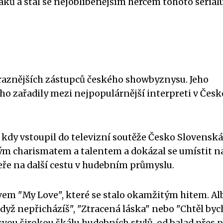
ků a stal se nejoblíbenějším hercem tohoto seriálu
ýraznějších zástupců českého showbyznysu. Jeho
o zařadily mezi nejpopulárnější interpreti v Česk
, kdy vstoupil do televizní soutěže Česko Slovenská
vým charismatem a talentem a dokázal se umístit n
ře na další cestu v hudebním průmyslu.
zvem "My Love", které se stalo okamžitým hitem. A
dyž nepřicházíš", "Ztracená láska" nebo "Chtěl byc
 svou širokou škálu hudebních stylů, od balad přes 