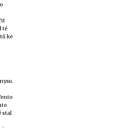
ho
it
 té
tů ke
nysu.
Tento
nto
 stal
e