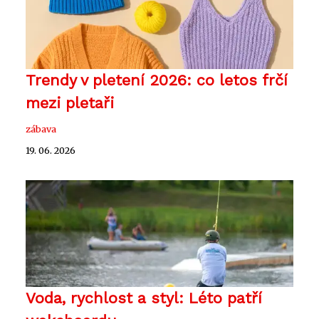
Trendy v pletení 2026: co letos frčí
mezi pletaři
zábava
19. 06. 2026
Voda, rychlost a styl: Léto patří