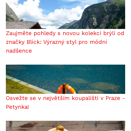
Zaujměte pohledy s novou kolekcí brýlí od
značky Blick: Výrazný styl pro módní
nadšence
Osvežte se v největším koupališti v Praze -
Petynka!