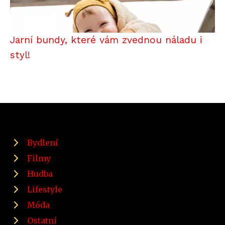
Jarní bundy, které vám zvednou náladu i
styl!
Bydlení
Filmy
Hudba
Lifestyle
Móda
Ostatní