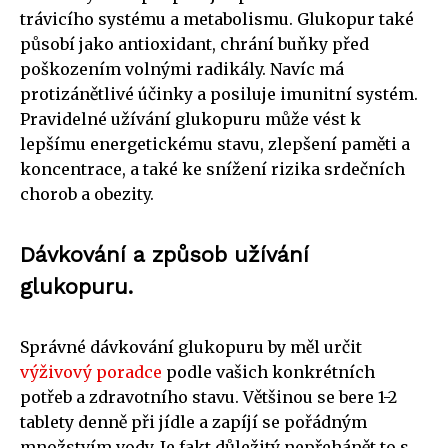
trávicího systému a metabolismu. Glukopur také
působí jako antioxidant, chrání buňky před
poškozením volnými radikály. Navíc má
protizánětlivé účinky a posiluje imunitní systém.
Pravidelné užívání glukopuru může vést k
lepšímu energetickému stavu, zlepšení paměti a
koncentrace, a také ke snížení rizika srdečních
chorob a obezity.
Dávkování a způsob užívání
glukopuru.
Správné dávkování glukopuru by měl určit
výživový poradce
podle vašich konkrétních
potřeb a zdravotního stavu. Většinou se bere 1-2
tablety denně při jídle a zapíjí se pořádným
množstvím vody. Je fakt důležitý nepřehánět to s