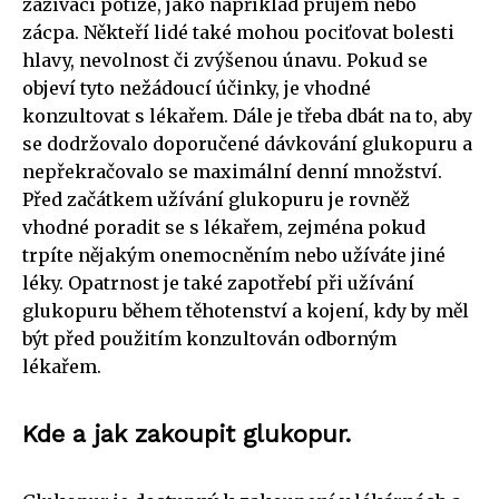
zažívací potíže, jako například průjem nebo
zácpa. Někteří lidé také mohou pociťovat bolesti
hlavy, nevolnost či zvýšenou únavu. Pokud se
objeví tyto nežádoucí účinky, je vhodné
konzultovat s lékařem. Dále je třeba dbát na to, aby
se dodržovalo doporučené dávkování glukopuru a
nepřekračovalo se maximální denní množství.
Před začátkem užívání glukopuru je rovněž
vhodné poradit se s lékařem, zejména pokud
trpíte nějakým onemocněním nebo užíváte jiné
léky. Opatrnost je také zapotřebí při užívání
glukopuru během těhotenství a kojení, kdy by měl
být před použitím konzultován odborným
lékařem.
Kde a jak zakoupit glukopur.