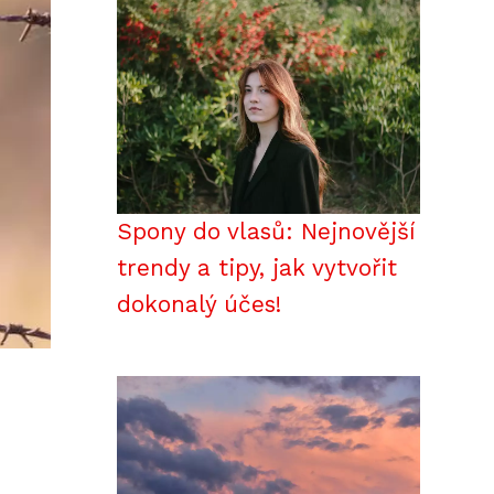
Spony do vlasů: Nejnovější
trendy a tipy, jak vytvořit
dokonalý účes!