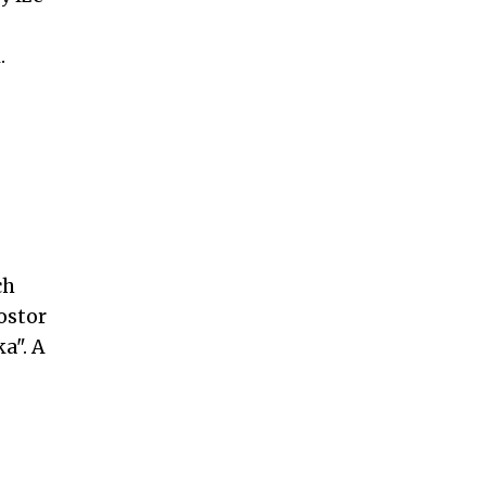
.
.
ch
ostor
a". A