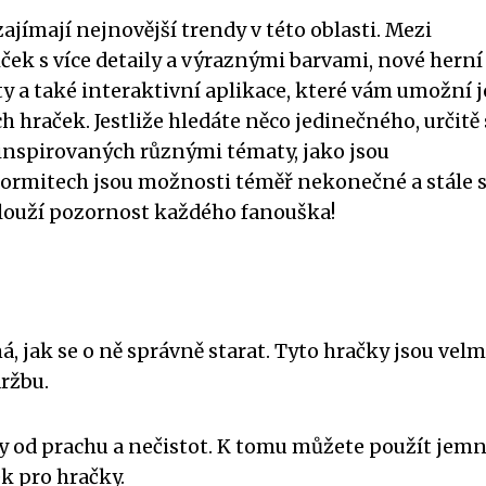
jímají nejnovější trendy v této oblasti. Mezi
ček s více detaily a výraznými barvami, nové herní
y a také interaktivní aplikace, které vám umožní j
h hraček. Jestliže hledáte něco jedinečného, určitě 
inspirovaných různými tématy, jako jsou
 Gormitech jsou možnosti téměř nekonečné a stále 
aslouží pozornost každého fanouška!
, jak se o ně správně starat. Tyto hračky jsou velm
ržbu.
ity od prachu a nečistot. K tomu můžete použít jem
k pro hračky.