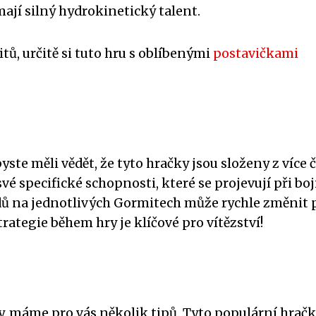
mají silný hydrokinetický talent.
tů, určitě si tuto hru s oblíbenými
postavičkami
ste měli vědět, že tyto hračky jsou složeny z více č
vé specifické schopnosti, které se projevují při boji
dů na jednotlivých Gormitech může rychle změnit 
strategie během hry je klíčové pro vítězství!
, máme pro vás několik tipů. Tyto populární hračk