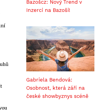
Bazošcz: Nový Trend v
Inzerci na Bazoši!
u
lní
ruhů
Gabriela Bendová:
ít
Osobnost, která září na
české showbyznys scéně
svou