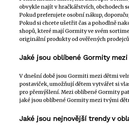
obvykle najít v hračkářstvích, obchodech 
Pokud preferujete osobní nákup, doporučuj
Pokud si chcete ušetřit čas a pohodlně na
shopů, které mají Gormity ve svém sortime
originální produkty od ověřených prodejců
Jaké jsou oblíbené Gormity mezi
V dnešní době jsou Gormiti mezi dětmi vel
postaviček, umožňují dětem vytvářet si vlas
pro přemýšlení. Mezi oblíbené Gormity patř
jaké jsou oblíbené Gormity mezi tvými dě
Jaké jsou nejnovější trendy v ob