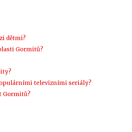
zi dětmi?
blasti Gormitů?
ity?
opulárními televizními seriály?
t Gormitů?