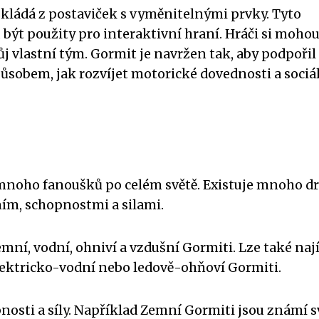
 skládá z postaviček s vyměnitelnými prvky. Tyto
být použity pro interaktivní hraní. Hráči si moho
vůj vlastní tým. Gormit je navržen tak, aby podpořil
působem, jak rozvíjet motorické dovednosti a sociá
 mnoho fanoušků po celém světě. Existuje mnoho d
ím, schopnostmi a silami.
mní, vodní, ohniví a vzdušní Gormiti. Lze také naj
lektricko-vodní nebo ledově-ohňoví Gormiti.
nosti a síly. Například Zemní Gormiti jsou známí 