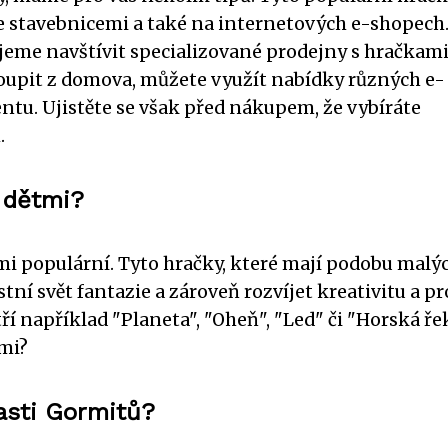
se stavebnicemi a také na internetových e-shopech
eme navštívit specializované prodejny s hračkami
koupit z domova, můžete využít nabídky různých e-
ntu. Ujistěte se však před nákupem, že vybíráte
.
 dětmi?
mi populární. Tyto hračky, které mají podobu malý
tní svět fantazie a zároveň rozvíjet kreativitu a pr
í například "Planeta", "Oheň", "Led" či "Horská řek
tmi?
lasti Gormitů?