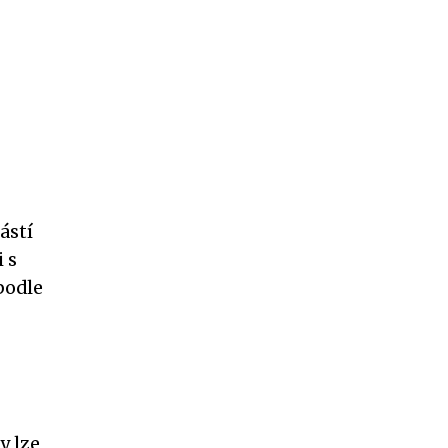
ástí
 s
podle
y lze