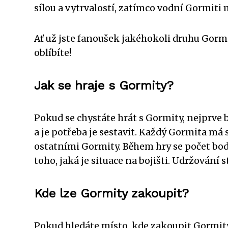
sílou a vytrvalostí, zatímco vodní Gormiti 
Ať už jste fanoušek jakéhokoli druhu Gormi
oblíbíte!
Jak se hraje s Gormity?
Pokud se chystáte hrát s Gormity, nejprve by
a je potřeba je sestavit. Každý Gormita má s
ostatními Gormity. Během hry se počet bo
toho, jaká je situace na bojišti. Udržování 
Kde lze Gormity zakoupit?
Pokud hledáte místo, kde zakoupit Gormity