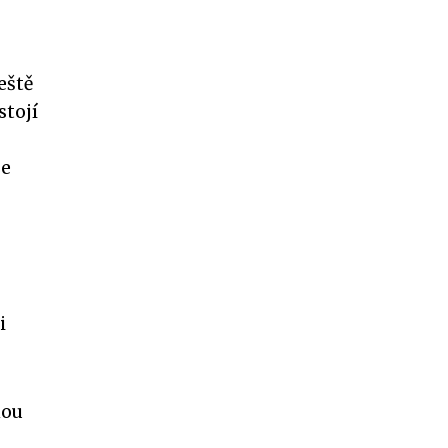
eště
stojí
se
i
nou