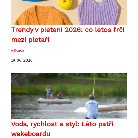
Trendy v pletení 2026: co letos frčí
mezi pletaři
zábava
19. 06. 2026
Voda, rychlost a styl: Léto patří
wakeboardu