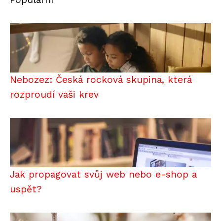
Nebozez: Česká rocková skupina, která
rozproudí vaši krev
Jak propagovat svůj web nebo e-shop a
uspět?