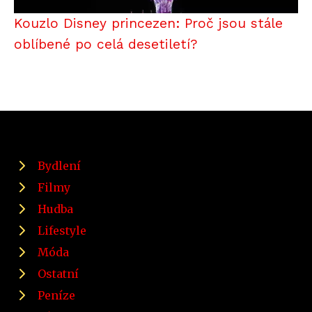
Kouzlo Disney princezen: Proč jsou stále
oblíbené po celá desetiletí?
Bydlení
Filmy
Hudba
Lifestyle
Móda
Ostatní
Peníze