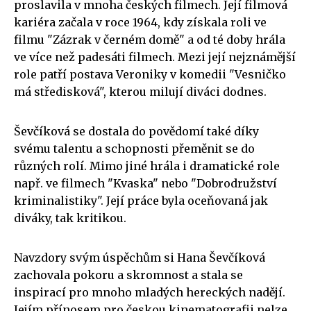
proslavila v mnoha českých filmech. Její filmová
kariéra začala v roce 1964, kdy získala roli ve
filmu "Zázrak v černém domě" a od té doby hrála
ve více než padesáti filmech. Mezi její nejznámější
role patří postava Veroniky v komedii "Vesničko
má středisková", kterou milují diváci dodnes.
Ševčíková se dostala do povědomí také díky
svému talentu a schopnosti přeměnit se do
různých rolí. Mimo jiné hrála i dramatické role
např. ve filmech "Kvaska" nebo "Dobrodružství
kriminalistiky". Její práce byla oceňovaná jak
diváky, tak kritikou.
Navzdory svým úspěchům si Hana Ševčíková
zachovala pokoru a skromnost a stala se
inspirací pro mnoho mladých hereckých nadějí.
Jejím přínosem pro českou kinematografii nelze