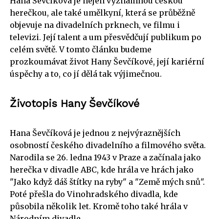
Hana Ševčíková je nejen významnou českou
herečkou, ale také umělkyní, která se průběžně
objevuje na divadelních prknech, ve filmu i
televizi. Její talent a um přesvědčují publikum po
celém světě. V tomto článku budeme
prozkoumávat život Hany Ševčíkové, její kariérní
úspěchy a to, co jí dělá tak výjimečnou.
Životopis Hany Ševčíkové
Hana Ševčíková je jednou z nejvýraznějších
osobností českého divadelního a filmového světa.
Narodila se 26. ledna 1943 v Praze a začínala jako
herečka v divadle ABC, kde hrála ve hrách jako
"Jako když dáš štítky na ryby" a "Země mých snů".
Poté přešla do Vinohradského divadla, kde
působila několik let. Kromě toho také hrála v
Národním divadle.