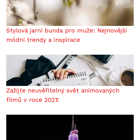
Stylová jarní bunda pro muže: Nejnovější
módní trendy a inspirace
Zažijte neuvěřitelný svět animovaných
filmů v roce 2021!