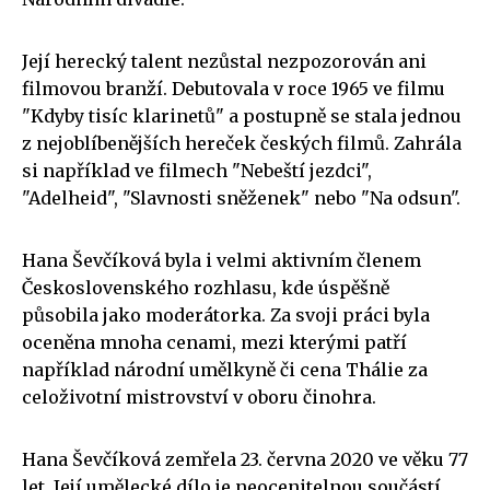
Její herecký talent nezůstal nezpozorován ani
filmovou branží. Debutovala v roce 1965 ve filmu
"Kdyby tisíc klarinetů" a postupně se stala jednou
z nejoblíbenějších hereček českých filmů. Zahrála
si například ve filmech "Nebeští jezdci",
"Adelheid", "Slavnosti sněženek" nebo "Na odsun".
Hana Ševčíková byla i velmi aktivním členem
Československého rozhlasu, kde úspěšně
působila jako moderátorka. Za svoji práci byla
oceněna mnoha cenami, mezi kterými patří
například národní umělkyně či cena Thálie za
celoživotní mistrovství v oboru činohra.
Hana Ševčíková zemřela 23. června 2020 ve věku 77
let. Její umělecké dílo je neocenitelnou součástí