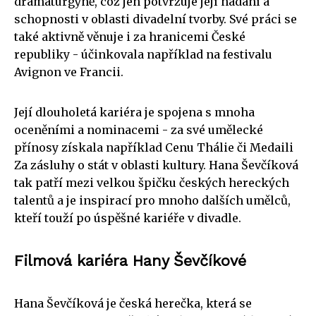
dramaturgyně, což jen potvrzuje její nadání a
schopnosti v oblasti divadelní tvorby. Své práci se
také aktivně věnuje i za hranicemi České
republiky - účinkovala například na festivalu
Avignon ve Francii.
Její dlouholetá kariéra je spojena s mnoha
oceněními a nominacemi - za své umělecké
přínosy získala například Cenu Thálie či Medaili
Za zásluhy o stát v oblasti kultury. Hana Ševčíková
tak patří mezi velkou špičku českých hereckých
talentů a je inspirací pro mnoho dalších umělců,
kteří touží po úspěšné kariéře v divadle.
Filmová kariéra Hany Ševčíkové
Hana Ševčíková je česká herečka, která se