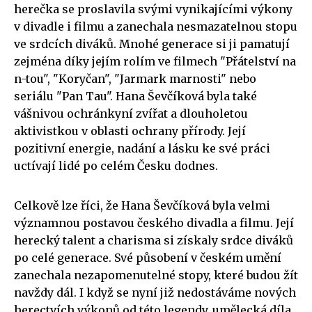
herečka se proslavila svými vynikajícími výkony
v divadle i filmu a zanechala nesmazatelnou stopu
ve srdcích diváků. Mnohé generace si ji pamatují
zejména díky jejím rolím ve filmech "Přátelství na
n-tou", "Koryčan", "Jarmark marnosti" nebo
seriálu "Pan Tau". Hana Ševčíková byla také
vášnivou ochránkyní zvířat a dlouholetou
aktivistkou v oblasti ochrany přírody. Její
pozitivní energie, nadání a lásku ke své práci
uctívají lidé po celém Česku dodnes.
Celkově lze říci, že Hana Ševčíková byla velmi
významnou postavou českého divadla a filmu. Její
herecký talent a charisma si získaly srdce diváků
po celé generace. Své působení v českém umění
zanechala nezapomenutelné stopy, které budou žít
navždy dál. I když se nyní již nedostáváme nových
herectvích výkonů od této legendy, umělecká díla,