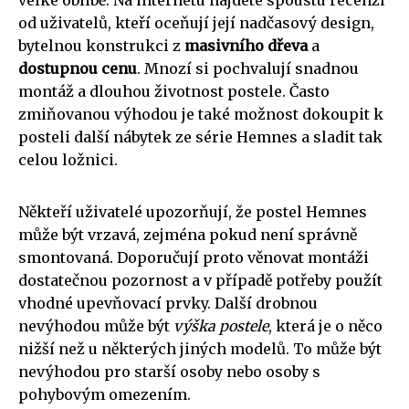
velké oblibě. Na internetu najdete spoustu recenzí
od uživatelů, kteří oceňují její nadčasový design,
bytelnou konstrukci z
masivního dřeva
a
dostupnou cenu
. Mnozí si pochvalují snadnou
montáž a dlouhou životnost postele. Často
zmiňovanou výhodou je také možnost dokoupit k
posteli další nábytek ze série Hemnes a sladit tak
celou ložnici.
Někteří uživatelé upozorňují, že postel Hemnes
může být vrzavá, zejména pokud není správně
smontovaná. Doporučují proto věnovat montáži
dostatečnou pozornost a v případě potřeby použít
vhodné upevňovací prvky. Další drobnou
nevýhodou může být
výška postele
, která je o něco
nižší než u některých jiných modelů. To může být
nevýhodou pro starší osoby nebo osoby s
pohybovým omezením.