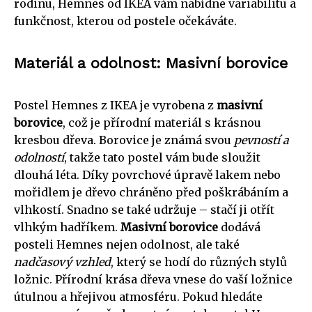
rodinu, Hemnes od IKEA vám nabídne variabilitu a
funkčnost, kterou od postele očekáváte.
Materiál a odolnost: Masivní borovice
Postel Hemnes z IKEA je vyrobena z
masivní
borovice
, což je přírodní materiál s krásnou
kresbou dřeva. Borovice je známá svou
pevností a
odolností
, takže tato postel vám bude sloužit
dlouhá léta. Díky povrchové úpravě lakem nebo
mořidlem je dřevo chráněno před poškrábáním a
vlhkostí. Snadno se také udržuje – stačí ji otřít
vlhkým hadříkem.
Masivní borovice
dodává
posteli Hemnes nejen odolnost, ale také
nadčasový vzhled
, který se hodí do různých stylů
ložnic. Přírodní krása dřeva vnese do vaší ložnice
útulnou a hřejivou atmosféru. Pokud hledáte