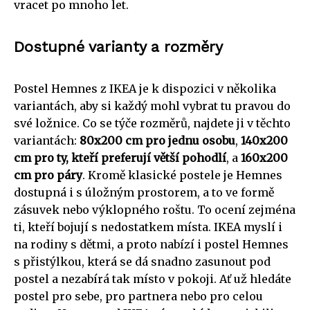
vracet po mnoho let.
Dostupné varianty a rozměry
Postel Hemnes z IKEA je k dispozici v několika
variantách, aby si každý mohl vybrat tu pravou do
své ložnice. Co se týče rozměrů, najdete ji v těchto
variantách:
80x200 cm pro jednu osobu
,
140x200
cm pro ty, kteří preferují větší pohodlí
, a
160x200
cm pro páry
. Kromě klasické postele je Hemnes
dostupná i s úložným prostorem, a to ve formě
zásuvek nebo výklopného roštu. To ocení zejména
ti, kteří bojují s nedostatkem místa. IKEA myslí i
na rodiny s dětmi, a proto nabízí i postel Hemnes
s přistýlkou, která se dá snadno zasunout pod
postel a nezabírá tak místo v pokoji. Ať už hledáte
postel pro sebe, pro partnera nebo pro celou