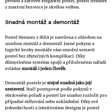
pevnou a zároveň elegantní postel, postel Hemnes
z masivní borovice je skvělou volbou.
Snadná montáž a demontáž
Postel Hemnes z IKEA je navržena s ohledem na
snadnou montáž a demontáž
. Jasné pokyny a
logické kroky montáže vám umožní sestavit
postel bez zbytečných komplikací. Díky
důmyslnému systému spojů a přiloženému nářadí
zvládne
montáž i jeden člověk
.
Demontáž postele je
stejně snadná jako její
sestavení
. Stačí postupovat podle pokynů v
obráceném pořadí a postel lze snadno rozložit pro
případné stěhování nebo uskladnění. Díky své
jednoduchosti a intuitivnímu designu je postel