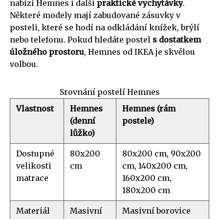
nabízí Hemnes i další
praktické vychytávky
.
Některé modely mají zabudované zásuvky v
posteli, které se hodí na odkládání knížek, brýlí
nebo telefonu. Pokud hledáte postel
s dostatkem
úložného prostoru
, Hemnes od IKEA je skvělou
volbou.
Srovnání postelí Hemnes
Vlastnost
Hemnes
Hemnes (rám
(denní
postele)
lůžko)
Dostupné
80x200
80x200 cm, 90x200
velikosti
cm
cm, 140x200 cm,
matrace
160x200 cm,
180x200 cm
Materiál
Masivní
Masivní borovice