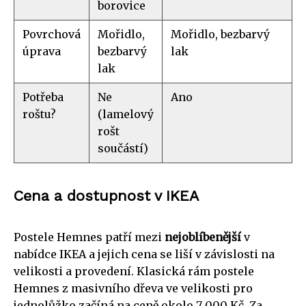
borovice
Povrchová
Mořidlo,
Mořidlo, bezbarvý
úprava
bezbarvý
lak
lak
Potřeba
Ne
Ano
roštu?
(lamelový
rošt
součástí)
Cena a dostupnost v IKEA
Postele Hemnes patří mezi
nejoblíbenější
v
nabídce IKEA a jejich cena se liší v závislosti na
velikosti a provedení. Klasická rám postele
Hemnes z masivního dřeva ve velikosti pro
jednolůžko začíná na ceně okolo 7 000 Kč. Za