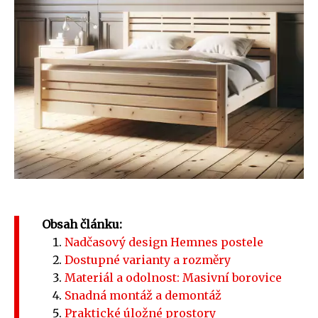
Obsah článku:
Nadčasový design Hemnes postele
Dostupné varianty a rozměry
Materiál a odolnost: Masivní borovice
Snadná montáž a demontáž
Praktické úložné prostory