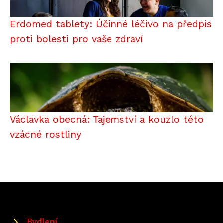
Erdomed tablety: Účinné léčivo na předpis
proti bolesti pro vaše zdraví
Václavka obecná: Tajemství a kouzlo této
vzácné rostliny
Bydlení