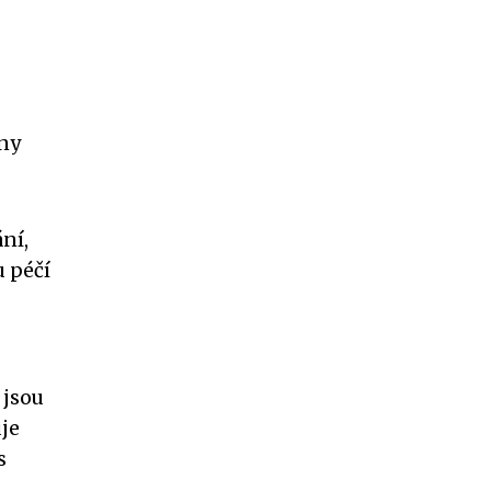
ony
ní,
u péčí
 jsou
uje
s