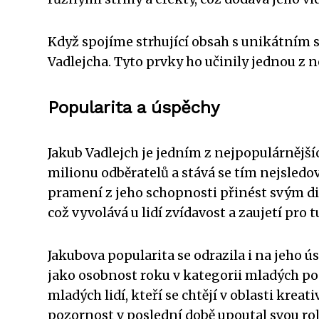
Když spojíme strhující obsah s unikátním s
Vadlejcha. Tyto prvky ho učinily jednou z 
Popularita a úspěchy
Jakub Vadlejch je jedním z nejpopulárnější
milionu odběratelů a stává se tím nejsledo
pramení z jeho schopnosti přinést svým d
což vyvolává u lidí zvídavost a zaujetí pro 
Jakubova popularita se odrazila i na jeho 
jako osobnost roku v kategorii mladých pod
mladých lidí, kteří se chtějí v oblasti kre
pozornost v poslední době upoutal svou ro