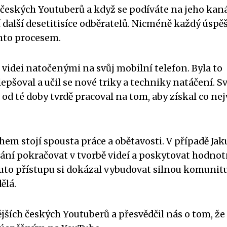
 českých Youtuberů a když se podíváte na jeho kaná
 další desetitisíce odběratelů. Nicméně každý úspě
ímto procesem.
 videi natočenými na svůj mobilní telefon. Byla to
epšoval a učil se nové triky a techniky natáčení. S
 od té doby tvrdě pracoval na tom, aby získal co nej
hem stojí spousta práce a obětavosti. V případě Ja
lání pokračovat v tvorbě videí a poskytovat hodno
to přístupu si dokázal vybudovat silnou komunit
ělá.
jších českých Youtuberů a přesvědčil nás o tom, že