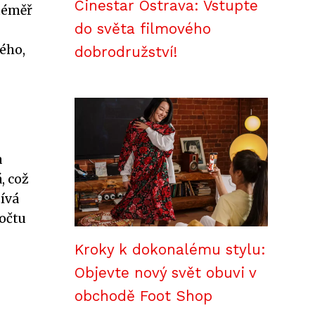
Cinestar Ostrava: Vstupte
 téměř
do světa filmového
dého,
dobrodružství!
a
, což
žívá
počtu
Kroky k dokonalému stylu:
Objevte nový svět obuvi v
obchodě Foot Shop