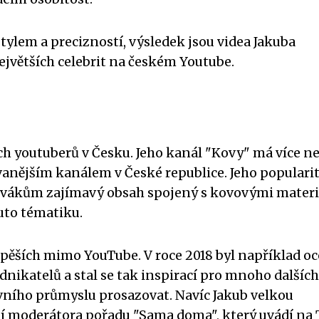
tylem a precizností, výsledek jsou videa Jakuba
největších celebrit na českém Youtube.
ch youtuberů v Česku. Jeho kanál "Kovy" má více ne
vanějším kanálem v České republice. Jeho populari
ivákům zajímavý obsah spojený s kovovými materiá
tuto tématiku.
úspěších mimo YouTube. V roce 2018 byl například o
nikatelů a stal se tak inspirací pro mnoho dalších
ativního průmyslu prosazovat. Navíc Jakub velkou
lí moderátora pořadu "Sama doma", který uvádí na