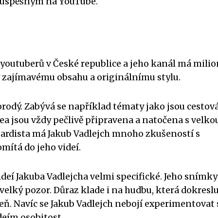
dý úspěšným na YouTube.
 youtuberů v České republice a jeho kanál má mili
ky zajímavému obsahu a originálnímu stylu.
orodý. Zabývá se například tématy jako jsou cestová
ea jsou vždy pečlivě připravena a natočena s velko
boardista má Jakub Vadlejch mnoho zkušeností s
mítá do jeho videí.
ideí Jakuba Vadlejcha velmi specifické. Jeho snímky
 velký pozor. Důraz klade i na hudbu, která dokresl
eň. Navíc se Jakub Vadlejch nebojí experimentovat 
deím osobitost.