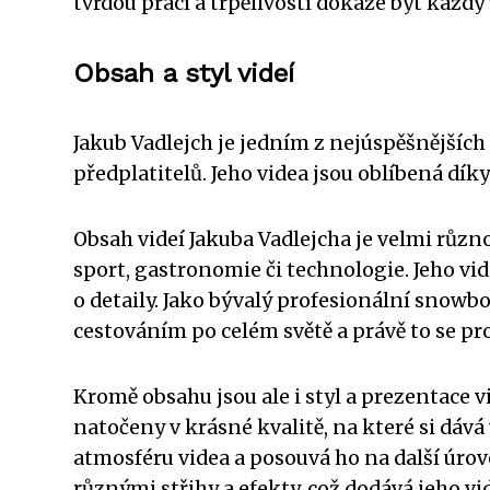
tvrdou prací a trpělivostí dokáže být kaž
Obsah a styl videí
Jakub Vadlejch je jedním z nejúspěšnějších
předplatitelů. Jeho videa jsou oblíbená dí
Obsah videí Jakuba Vadlejcha je velmi různ
sport, gastronomie či technologie. Jeho vid
o detaily. Jako bývalý profesionální snow
cestováním po celém světě a právě to se pro
Kromě obsahu jsou ale i styl a prezentace v
natočeny v krásné kvalitě, na které si dává
atmosféru videa a posouvá ho na další úrov
různými střihy a efekty, což dodává jeho vi