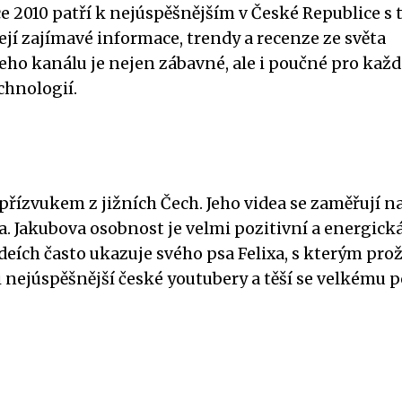
ce 2010 patří k nejúspěšnějším v České Republice s
ejí zajímavé informace, trendy a recenze ze světa
jeho kanálu je nejen zábavné, ale i poučné pro kaž
chnologií.
přízvukem z jižních Čech. Jeho videa se zaměřují n
a. Jakubova osobnost je velmi pozitivní a energická
ideích často ukazuje svého psa Felixa, s kterým pro
i nejúspěšnější české youtubery a těší se velkému 