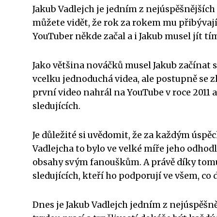
Jakub Vadlejch je jedním z nejúspěšnějších
můžete vidět, že rok za rokem mu přibývají
YouTuber někde začal a i Jakub musel jít t
Jako většina nováčků musel Jakub začínat s
vcelku jednoduchá videa, ale postupně se zl
první video nahrál na YouTube v roce 2011 a
sledujících.
Je důležité si uvědomit, že za každým úspěc
Vadlejcha to bylo ve velké míře jeho odhod
obsahy svým fanouškům. A právě díky tomu
sledujících, kteří ho podporují ve všem, co d
Dnes je Jakub Vadlejch jedním z nejúspěšně