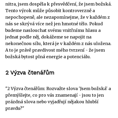
nitra, jsem dospěla k přesvědčení, že jsem božská.
Tento výrok může působit kontroverzně a
nepochopeně, ale nezapomínejme, že v každém z
nás se skrývá více než jen hmotné tělo. Pokud
budeme naslouchat svému vnitřnímu hlasu a
jednat podle něj, dokážeme se napojit na
nekonečnou sílu, která je v každém z nás uložena.
A to je právě pravdivost mého tvrzení - že jsem
božská bytost plná energie a potenciálu.
2 Výzva čtenářům
"2 Výzva čtenářům: Rozvažte slova 'Jsem božská' a
přemýšlejte, co pro vás znamenají - jsou to jen
prázdná slova nebo vyjadřují nějakou hlubší
pravdu?"