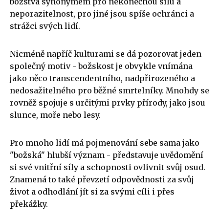
božstva synonymem pro nekonečnou sílu a
neporazitelnost, pro jiné jsou spíše ochránci a
strážci svých lidí.
Nicméně napříč kulturami se dá pozorovat jeden
společný motiv - božskost je obvykle vnímána
jako něco transcendentního, nadpřirozeného a
nedosažitelného pro běžné smrtelníky. Mnohdy se
rovněž spojuje s určitými prvky přírody, jako jsou
slunce, moře nebo lesy.
Pro mnoho lidí má pojmenování sebe sama jako
"božská" hlubší význam - představuje uvědomění
si své vnitřní síly a schopnosti ovlivnit svůj osud.
Znamená to také převzetí odpovědnosti za svůj
život a odhodlání jít si za svými cíli i přes
překážky.