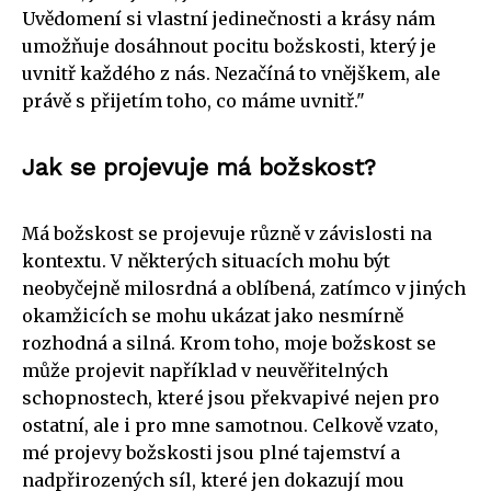
Uvědomení si vlastní jedinečnosti a krásy nám
umožňuje dosáhnout pocitu božskosti, který je
uvnitř každého z nás. Nezačíná to vnějškem, ale
právě s přijetím toho, co máme uvnitř."
Jak se projevuje má božskost?
Má božskost se projevuje různě v závislosti na
kontextu. V některých situacích mohu být
neobyčejně milosrdná a oblíbená, zatímco v jiných
okamžicích se mohu ukázat jako nesmírně
rozhodná a silná. Krom toho, moje božskost se
může projevit například v neuvěřitelných
schopnostech, které jsou překvapivé nejen pro
ostatní, ale i pro mne samotnou. Celkově vzato,
mé projevy božskosti jsou plné tajemství a
nadpřirozených síl, které jen dokazují mou