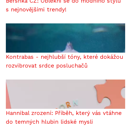
Bershka CZ: Oblékni se do módního stylu
s nejnovějšími trendy!
Kontrabas - nejhlubší tóny, které dokážou
rozvibrovat srdce posluchačů
Hannibal zrození: Příběh, který vás vtáhne
do temných hlubin lidské mysli