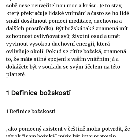
sobě nese neuvěřitelnou moc a krásu. Je to stav,
který překračuje lidské vnímání a často se ho lidé
snaží dosáhnout pomocí meditace, duchovna a
dalších prostředků. Být božská také znamená mít
schopnost ovlivňovat svůj životní osud a umět
vyvinout vysokou duchovní energii, která
ovlivňuje okolí. Pokud se cítíte božská, znamená
to, že máte silné spojení s vaším vnitřním já a
dokážete být v souladu se svým účelem na této
planetě.
1 Definice božskosti
1 Definice božskosti
Jako pomocný asistent v češtině mohu potvrdit, že
výrok "jsem božská" může být interpretován