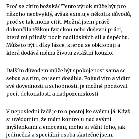
Proč se cítím božská? Tento výrok může být pro
někoho neobvyklý, avšak existuje několik důvodů,
proč se tak mohu cítit. Možná jsem právě
dokončila těžkou fyzickou nebo duševní práci,
která mi přináší pocit nadlidských sil a úspěchu.
Může to být i díky lásce, kterou se obklopuji a
která dodává mému životu zvláštní kouzlo.
Dalším důvodem může být spokojenost sama se
sebou a s tím, co jsem dosáhla. Pokud vím a vidím
své dovednosti a schopnosti, je možné pociťovat
pocit dokonalosti a nadpozemskosti.
V neposlední řadě je to o postoj ke svému já. Když
si uvědomím, že mám kontrolu nad svými
myšlenkami a emocemi, mohu si vážit toho, jak
jedinečná a speciální osoba skutečně jsem.