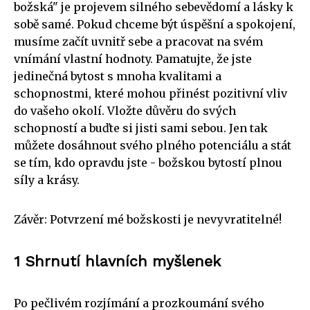
božská" je projevem silného sebevědomí a lásky k
sobě samé. Pokud chceme být úspěšní a spokojení,
musíme začít uvnitř sebe a pracovat na svém
vnímání vlastní hodnoty. Pamatujte, že jste
jedinečná bytost s mnoha kvalitami a
schopnostmi, které mohou přinést pozitivní vliv
do vašeho okolí. Vložte důvěru do svých
schopností a buďte si jisti sami sebou. Jen tak
můžete dosáhnout svého plného potenciálu a stát
se tím, kdo opravdu jste - božskou bytostí plnou
síly a krásy.
Závěr: Potvrzení mé božskosti je nevyvratitelné!
1 Shrnutí hlavních myšlenek
Po pečlivém rozjímání a prozkoumání svého