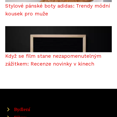
Stylové pánské boty adidas: Trendy módní
kousek pro muže
Když se film stane nezapomenutelným
zážitkem: Recenze novinky v kinech
Bydlení