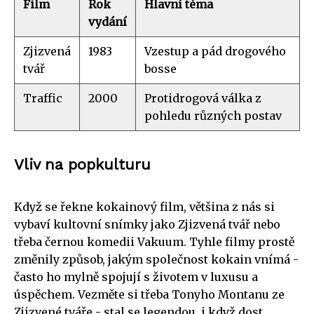
Film
Rok
Hlavní téma
vydání
Zjizvená
1983
Vzestup a pád drogového
tvář
bosse
Traffic
2000
Protidrogová válka z
pohledu různých postav
Vliv na popkulturu
Když se řekne kokainový film, většina z nás si
vybaví kultovní snímky jako Zjizvená tvář nebo
třeba černou komedii Vakuum. Tyhle filmy prostě
změnily způsob, jakým společnost kokain vnímá -
často ho mylně spojují s životem v luxusu a
úspěchem. Vezměte si třeba Tonyho Montanu ze
Zjizvené tváře - stal se legendou, i když dost