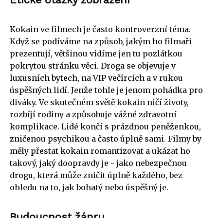
Kokain ve filmech je často kontroverzní téma.
Když se podíváme na způsob, jakým ho filmaři
prezentují, většinou vidíme jen tu pozlátkou
pokrytou stránku věci. Droga se objevuje v
luxusních bytech, na VIP večírcích a v rukou
úspěšných lidí. Jenže tohle je jenom pohádka pro
diváky. Ve skutečném světě kokain ničí životy,
rozbíjí rodiny a způsobuje vážné zdravotní
komplikace. Lidé končí s prázdnou peněženkou,
zničenou psychikou a často úplně sami. Filmy by
měly přestat kokain romantizovat a ukázat ho
takový, jaký doopravdy je - jako nebezpečnou
drogu, která může zničit úplně každého, bez
ohledu na to, jak bohatý nebo úspěšný je.
Budoucnost žánru