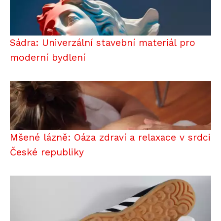
Sádra: Univerzální stavební materiál pro
moderní bydlení
Mšené lázně: Oáza zdraví a relaxace v srdci
České republiky