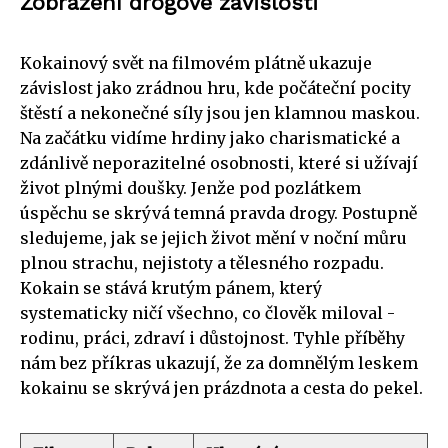
Zobrazení drogové závislosti
Kokainový svět na filmovém plátně ukazuje
závislost jako zrádnou hru, kde počáteční pocity
štěstí a nekonečné síly jsou jen klamnou maskou.
Na začátku vidíme hrdiny jako charismatické a
zdánlivě neporazitelné osobnosti, které si užívají
život plnými doušky. Jenže pod pozlátkem
úspěchu se skrývá temná pravda drogy. Postupně
sledujeme, jak se jejich život mění v noční můru
plnou strachu, nejistoty a tělesného rozpadu.
Kokain se stává krutým pánem, který
systematicky ničí všechno, co člověk miloval -
rodinu, práci, zdraví i důstojnost. Tyhle příběhy
nám bez příkras ukazují, že za domnělým leskem
kokainu se skrývá jen prázdnota a cesta do pekel.