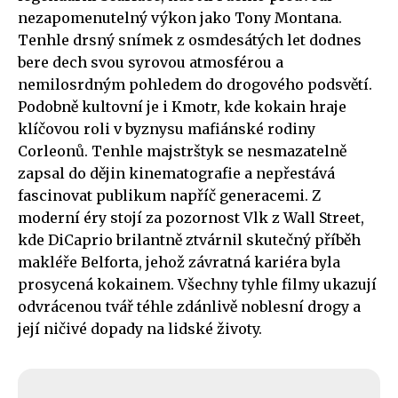
nezapomenutelný výkon jako Tony Montana.
Tenhle drsný snímek z osmdesátých let dodnes
bere dech svou syrovou atmosférou a
nemilosrdným pohledem do drogového podsvětí.
Podobně kultovní je i Kmotr, kde kokain hraje
klíčovou roli v byznysu mafiánské rodiny
Corleonů. Tenhle majstrštyk se nesmazatelně
zapsal do dějin kinematografie a nepřestává
fascinovat publikum napříč generacemi. Z
moderní éry stojí za pozornost Vlk z Wall Street,
kde DiCaprio brilantně ztvárnil skutečný příběh
makléře Belforta, jehož závratná kariéra byla
prosycená kokainem. Všechny tyhle filmy ukazují
odvrácenou tvář téhle zdánlivě noblesní drogy a
její ničivé dopady na lidské životy.