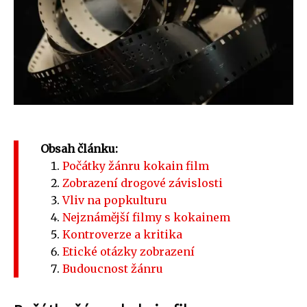
Obsah článku:
Počátky žánru kokain film
Zobrazení drogové závislosti
Vliv na popkulturu
Nejznámější filmy s kokainem
Kontroverze a kritika
Etické otázky zobrazení
Budoucnost žánru