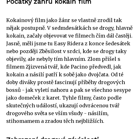
Počátky žánru kokain film
Kokainový film jako žánr se vlastně zrodil tak
nějak postupně. V sedmdesátkách se drogy, hlavně
kokain, začaly objevovat ve filmech čím dál častěji.
Jasně, měli jsme tu Easy Ridera z konce šedesátek
nebo později Zběsilost v srdci, kde se drogy taky
objevily, ale nebyly tím hlavním. Zlom přišel s
filmem Zjizvená tvář, kde Pacino předvedl, jak
kokain a násilí patří k sobě jako dvojčata. Od té
doby diváky prostě fascinují příběhy drogových
bossů - jak vyletí nahoru a pak se všechno sesype
jako domeček z karet. Tyhle filmy, často podle
skutečných událostí, ukazují odvrácenou tvář
drogového světa se vším všudy - násilím,
stihomamem a zradou těch nejbližších.