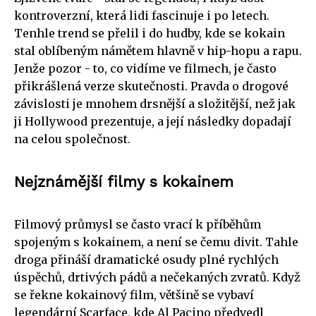
kontroverzní, která lidi fascinuje i po letech.
Tenhle trend se přelil i do hudby, kde se kokain
stal oblíbeným námětem hlavně v hip-hopu a rapu.
Jenže pozor - to, co vidíme ve filmech, je často
přikrášlená verze skutečnosti. Pravda o drogové
závislosti je mnohem drsnější a složitější, než jak
ji Hollywood prezentuje, a její následky dopadají
na celou společnost.
Nejznámější filmy s kokainem
Filmový průmysl se často vrací k příběhům
spojeným s kokainem, a není se čemu divit. Tahle
droga přináší dramatické osudy plné rychlých
úspěchů, drtivých pádů a nečekaných zvratů. Když
se řekne kokainový film, většině se vybaví
legendární Scarface, kde Al Pacino předvedl