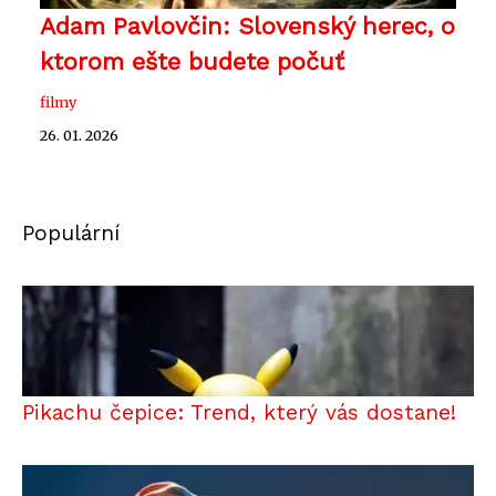
Adam Pavlovčin: Slovenský herec, o
ktorom ešte budete počuť
filmy
26. 01. 2026
Populární
Pikachu čepice: Trend, který vás dostane!