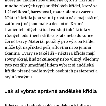
mnoho různých typů andělských křídel, které se
liší velikostí, barevností, materiálem a tvarem.
Některé křídla jsou velmi prostorná a majestátní,
zatímco jiné jsou malé a decentní. Kromě
tradičních bílých křídel existují také křídla v
různých odstínech stříbra, zlata nebo dokonce
černé barvy. Materiál použitý pro výrobu křídel
může být například peří, síťovina nebo jemná
tkanina. Tvary se také liší - některá křídla mají
rovný okraj, jiná zakulacený nebo vlnitý. Všechny
tyto rozdíly umožňují lidem vybrat si andělská
křídla přesně podle svých osobních preferencí a
stylu kostýmu.
Jak si vybrat správné andělské křídla
Když se rozhodnete obléci andělské křídla na