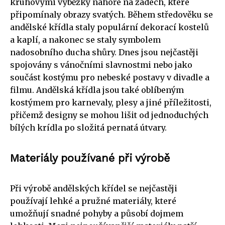
kruhovými výběžky nahoře na zádech, které
připomínaly obrazy svatých. Během středověku se
andělské křídla staly populární dekorací kostelů
a kaplí, a nakonec se staly symbolem
nadosobního ducha shůry. Dnes jsou nejčastěji
spojovány s vánočními slavnostmi nebo jako
součást kostýmu pro nebeské postavy v divadle a
filmu. Andělská křídla jsou také oblíbeným
kostýmem pro karnevaly, plesy a jiné příležitosti,
přičemž designy se mohou lišit od jednoduchých
bílých krídla po složitá pernatá útvary.
Materiály používané při výrobě
Při výrobě andělských křídel se nejčastěji
používají lehké a pružné materiály, které
umožňují snadné pohyby a působí dojmem