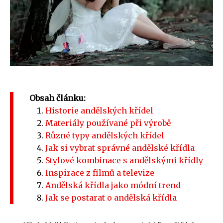
Obsah článku:
Historie andělských křídel
Materiály používané při výrobě
Různé typy andělských křídel
Jak si vybrat správné andělské křídla
Stylové kombinace s andělskými křídly
Inspirace z filmů a televize
Andělská křídla jako módní trend
Jak se postarat o andělská křídla