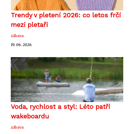
Trendy v pletení 2026: co letos frčí
mezi pletaři
zábava
19. 06. 2026
Voda, rychlost a styl: Léto patří
wakeboardu
zábava