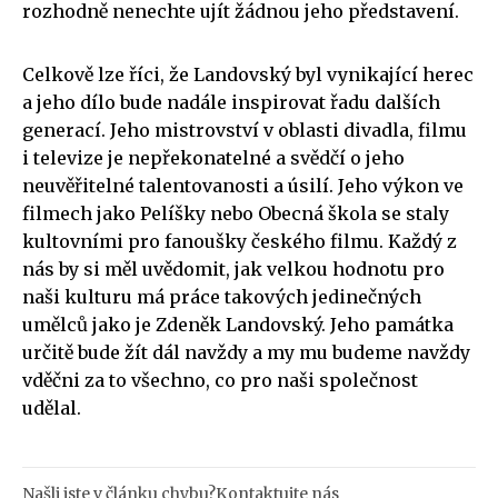
rozhodně nenechte ujít žádnou jeho představení.
Celkově lze říci, že Landovský byl vynikající herec
a jeho dílo bude nadále inspirovat řadu dalších
generací. Jeho mistrovství v oblasti divadla, filmu
i televize je nepřekonatelné a svědčí o jeho
neuvěřitelné talentovanosti a úsilí. Jeho výkon ve
filmech jako Pelíšky nebo Obecná škola se staly
kultovními pro fanoušky českého filmu. Každý z
nás by si měl uvědomit, jak velkou hodnotu pro
naši kulturu má práce takových jedinečných
umělců jako je Zdeněk Landovský. Jeho památka
určitě bude žít dál navždy a my mu budeme navždy
vděčni za to všechno, co pro naši společnost
udělal.
Našli jste v článku chybu?
Kontaktujte nás