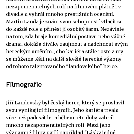
nezapomenutelných rolí na filmovém plátně i v
divadle a vyhrál mnoho prestižních ocenění.
Martin Landa je znám svou schopností vtlačit se
do každé role a přinést jí osobitý šarm. Nezávisle
na tom, zda hraje komediální postavu nebo vážné
drama, dokáže diváky zaujmout a nadchnout svým
hereckým uměním. Jeho kariéra stále roste a my
se můžeme těšit na další skvělé herecké výkony
od tohoto talentovaného "landovského" herce.
Filmografie
Jiří Landovský byl český herec, který se proslavil
svou vynikající filmografii. Jeho kariéra trvala
více než padesát let a během této doby zahrál
mnoho nezapomenutelných rolí. Mezi jeho
významné filmy patří například "Lásky jedné