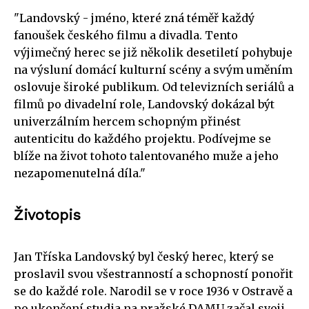
"Landovský - jméno, které zná téměř každý
fanoušek českého filmu a divadla. Tento
výjimečný herec se již několik desetiletí pohybuje
na výsluní domácí kulturní scény a svým uměním
oslovuje široké publikum. Od televizních seriálů a
filmů po divadelní role, Landovský dokázal být
univerzálním hercem schopným přinést
autenticitu do každého projektu. Podívejme se
blíže na život tohoto talentovaného muže a jeho
nezapomenutelná díla."
Životopis
Jan Tříska Landovský byl český herec, který se
proslavil svou všestranností a schopností ponořit
se do každé role. Narodil se v roce 1936 v Ostravě a
po ukončení studia na pražské DAMU začal svoji