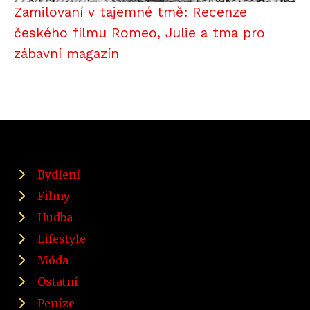
Zamilovaní v tajemné tmě: Recenze
českého filmu Romeo, Julie a tma pro
zábavní magazín
Bydlení
Filmy
Hudba
Lifestyle
Móda
Ostatní
Peníze