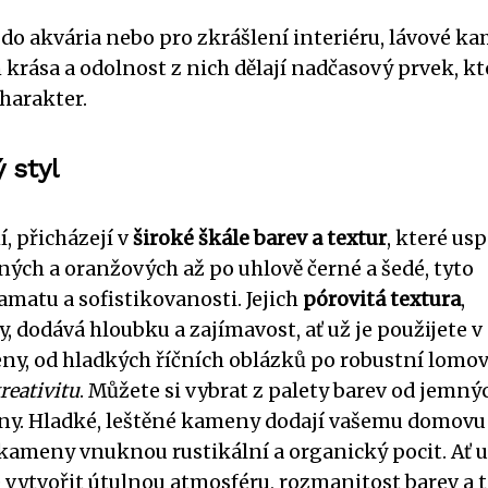
 do akvária nebo pro zkrášlení interiéru, lávové k
krása a odolnost z nich dělají nadčasový prvek, kt
harakter.
 styl
 přicházejí v
široké škále barev a textur
, které us
ných a oranžových až po uhlově černé a šedé, tyto
atu a sofistikovanosti. Jejich
pórovitá textura
,
 dodává hloubku a zajímavost, ať už je použijete v
eny, od hladkých říčních oblázků po robustní lomo
reativitu
. Můžete si vybrat z palety barev od jemný
íny. Hladké, leštěné kameny dodají vašemu domovu
 kameny vnuknou rustikální a organický pocit. Ať 
 vytvořit útulnou atmosféru, rozmanitost barev a 