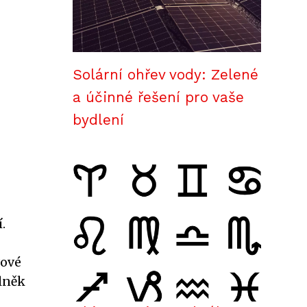
Solární ohřev vody: Zelené
a účinné řešení pro vaše
bydlení
.
vové
plněk