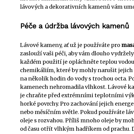
lávových a dekorativních kamenů vám umožn
Péče a údržba lávových kamenů
Lávové kameny, ať už je používáte pro
mas
zaslouží vaši péči, aby vám dlouho vydržely
každém použití je opláchněte teplou vod
chemikáliím, které by mohly narušit jejich
na několik hodin do vody s trochou octa. Po
kamenech nehromadila vlhkost. Lávové kam
je chraňte před extrémními teplotními výk
horké povrchy. Pro zachování jejich energe
nebo měsíčním světle. Pokud používáte lá
oleje s rozvahou. Příliš mnoho oleje by m
od času otřít vlhkým hadříkem od prachu.