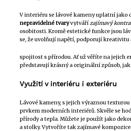
V interiéru se lávové kameny uplatní jako d
nepravidelné tvary
vytváří
zajímavý kontra
osobitosti. Kromě estetické funkce jsou lá
se, že uvolňují napětí, podporují kreativitu 
spojitost s přírodou. Ať už věříte na jejic
představují krásný a originální způsob, jak
Využití v interiéru i exteriéru
Lávové kameny, s jejich výraznou texturou 
prvkem moderních interiérů. Skvěle se ho
přírody a tepla. Můžete je použít jako dek
a stolky. Vytvoříte tak zajímavé kompozice