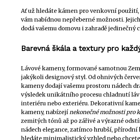
Ať už hledáte kámen pro venkovní použití,
vám nabídnou nepřeberné možnosti. Jejich 
dodá vašemu domovu i zahradě jedinečný c
Barevná škála a textury pro každý
Lávové kameny, formované samotnou Zemí,
jakýkoli designový styl. Od ohnivých červe
kameny dodají vašemu prostoru nádech dram
výsledek unikátního procesu chladnutí lávy,
interiéru nebo exteriéru. Dekorativní kam
kameny, nabízejí
nekonečné možnosti pro k
zemitých tónů až po zářivé a výrazné odst
nádech elegance, zatímco hrubší, přírodní
hledáte minimalistický vzhled nebo chcete