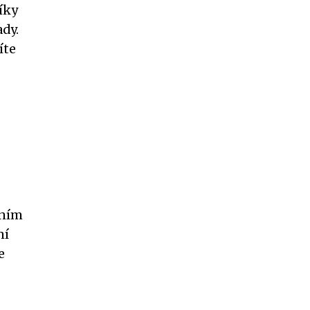
íky
dy.
íte
tním
ní
e