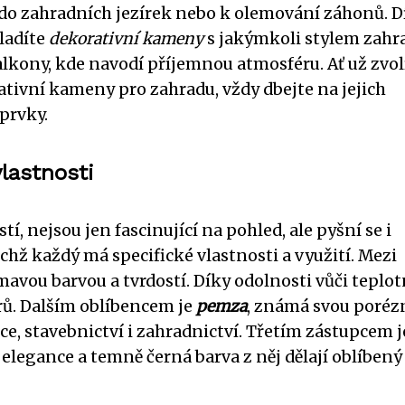
y, do zahradních jezírek nebo k olemování záhonů. D
sladíte
dekorativní kameny
s jakýmkoli stylem zahra
balkony, kde navodí příjemnou atmosféru. Ať už zvol
ativní kameny pro zahradu, vždy dbejte na jejich
prvky.
lastnosti
, nejsou jen fascinující na pohled, ale pyšní se i
ichž každý má specifické vlastnosti a využití. Mezi
tmavou barvou a tvrdostí. Díky odolnosti vůči teplo
rů. Dalším oblíbencem je
pemza
, známá svou poréz
ce, stavebnictví i zahradnictví. Třetím zástupcem j
 elegance a temně černá barva z něj dělají oblíbený