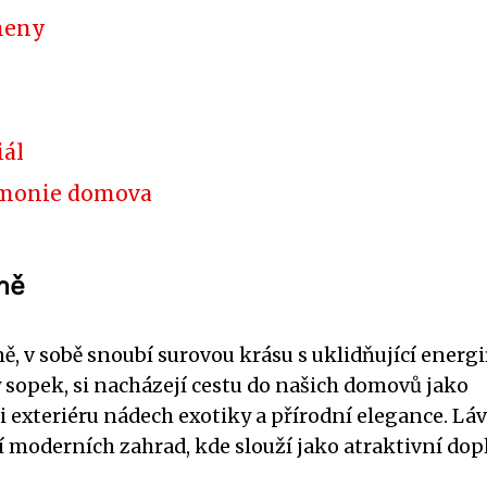
meny
iál
rmonie domova
mě
, v sobě snoubí surovou krásu s uklidňující energií
 sopek, si nacházejí cestu do našich domovů jako
 i exteriéru nádech exotiky a přírodní elegance. Lá
tí moderních zahrad, kde slouží jako atraktivní do