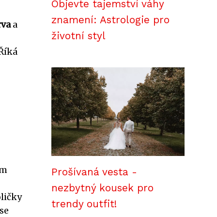
Objevte tajemství váhy
znamení: Astrologie pro
rva
a
životní styl
 Říká
ím
Prošívaná vesta -
nezbytný kousek pro
oličky
trendy outfit!
se