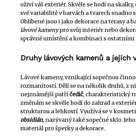
oživí váš exteriér. Skvěle se hodí na skalk
své variabilitě v barvách a tvarech snadno 
Oblíbené jsou i jako dekorace na terasy a 
lávové kameny
pro svůj interiér nebo dekor
správné umístění a kombinaci s ostatními 
Druhy lávových kamenů a jejich v
Lávové kameny, vznikající sopečnou činností
rozmanitostí. Dělí se na několik druhů, z n
nejznámější patří
čedič
, charakteristický 
změnám se skvěle hodí do zahrad a exterié
strukturou a lehkostí. Využívá se v kosmeti
obsidián
, nazývaný také sopečné sklo. Jeho
materiál pro šperky a dekorace.