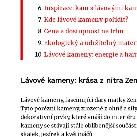
Inspirace: kam s lávovými ka
Kde lávové kameny pořídit?
Cena a dostupnost na trhu
Ekologický a udržitelný mater
Lávové kameny: energie a ha
Lávové kameny: krása z nitra Ze
Lávové kameny, fascinující dary matky Země
Tyto porézní kameny, zrozené z ohně a síly
dekorativní prvky, které vnáší do interiéru
kameny se stávají stále oblíbenější součás
skalek, jezírek a květináčů.