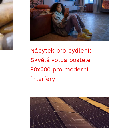
Nábytek pro bydlení:
Skvělá volba postele
90x200 pro moderní
interiéry