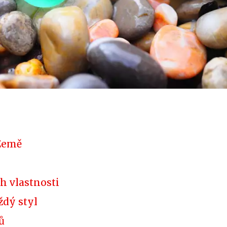
 Země
h vlastnosti
ždý styl
ů