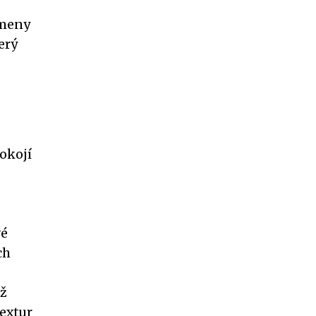
ameny
erý
pokojí
vé
ch
už
textur