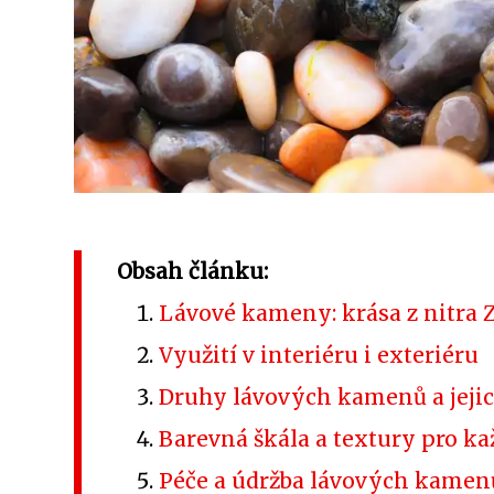
Obsah článku:
Lávové kameny: krása z nitra
Využití v interiéru i exteriéru
Druhy lávových kamenů a jejic
Barevná škála a textury pro ka
Péče a údržba lávových kamen