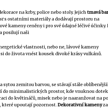
ekorace na krby, police nebo stoly. Jejich
tmavá ba
st
s ostatními materiály a dodávají prostoru na
vové kameny ceněny i pro své údajné léčivé účinky.
a posilují naši
h energetické vlastnosti, nebo ne, lávové kameny
 si do života vnést kousek divoké krásy vulkánů.
a sytou zemitou barvou, se stávají stále oblíbenějš
dí do minimalistických prostor, kde vnuknou dotek
oraci do květináčů, misek nebo je naaranžovat na p
, které upoutají pozornost.
Dekorativní kameny
za