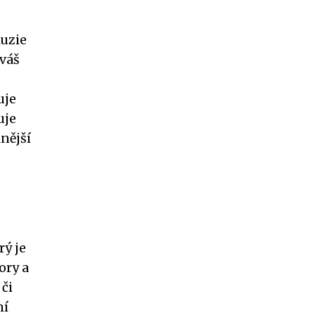
luzie
 váš
uje
uje
nější
rý je
ory a
 či
ní