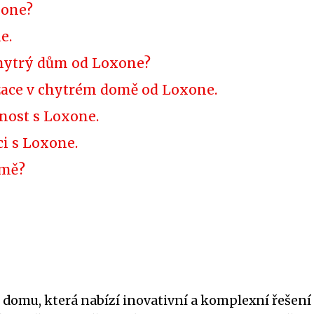
xone?
e.
 chytrý dům od Loxone?
zace v chytrém domě od Loxone.
nost s Loxone.
ci s Loxone.
omě?
 domu, která nabízí inovativní a komplexní řešení