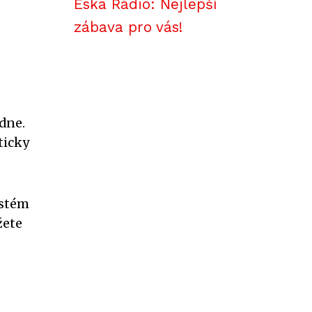
Eska Rádio: Nejlepší
zábava pro vás!
dne.
ticky
ystém
žete