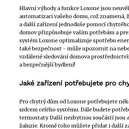
Hlavní výhody a funkce Loxone jsou neuvě
automatizaci vašeho domu, což znamená, že 
a další zařízení jednoduše pomocí chytrého 
domov přizpůsobuje vašim potřebám a pref
systém Loxone optimalizuje spotřebu energ
také bezpečnost - může upozornit na nebe
vzdálené sledování domova prostřednictví
a bezpečnější bydlení!
Jaké zařízení potřebujete pro c
Pro chytrý dům od Loxone potřebujete někol
srdcem celého systému. Dále budete potřebo
termostaty. Další nezbytnou součástí jsou a
žaluzie. Kromě toho můžete přidat i další z