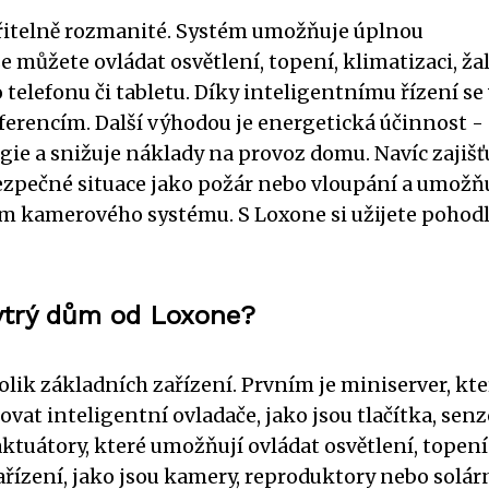
řitelně rozmanité. Systém umožňuje úplnou
můžete ovládat osvětlení, topení, klimatizaci, ža
telefonu či tabletu. Díky inteligentnímu řízení se
erencím. Další výhodou je energetická účinnost -
ie a snižuje náklady na provoz domu. Navíc zajišť
zpečné situace jako požár nebo vloupání a umožň
m kamerového systému. S Loxone si užijete pohodl
hytrý dům od Loxone?
ik základních zařízení. Prvním je miniserver, kte
vat inteligentní ovladače, jako jsou tlačítka, senz
ktuátory, které umožňují ovládat osvětlení, topení
ařízení, jako jsou kamery, reproduktory nebo solár