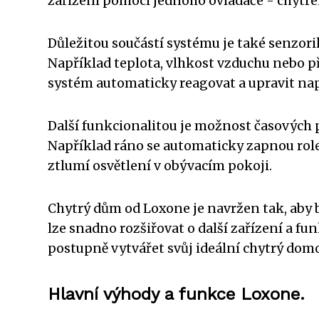
zařízení pomocí jednoho ovladače - chytréh
Důležitou součástí systému je také senzor
Například teplota, vlhkost vzduchu nebo p
systém automaticky reagovat a upravit nap
Další funkcionalitou je možnost časových 
Například ráno se automaticky zapnou rolet
ztlumí osvětlení v obývacím pokoji.
Chytrý dům od Loxone je navržen tak, aby 
lze snadno rozšiřovat o další zařízení a f
postupně vytvářet svůj ideální chytrý domo
Hlavní výhody a funkce Loxone.