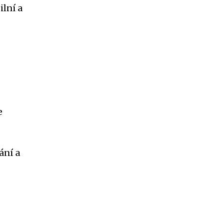
ilní a
e
ání a