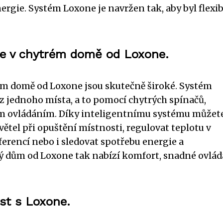
rgie. Systém Loxone je navržen tak, aby byl flexib
ce v chytrém domě od Loxone.
ém domě od Loxone jsou skutečně široké. Systém
z jednoho místa, a to pomocí chytrých spínačů,
m ovládáním. Díky inteligentnímu systému můžet
ětel při opuštění místnosti, regulovat teplotu v
erencí nebo i sledovat spotřebu energie a
rý dům od Loxone tak nabízí komfort, snadné ovlád
st s Loxone.