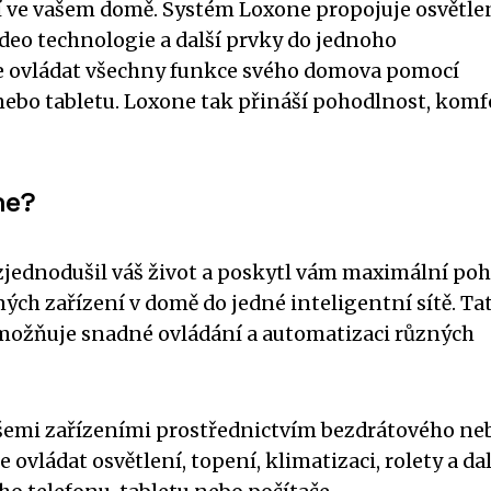
í ve vašem domě. Systém Loxone propojuje osvětlen
ideo technologie a další prvky do jednoho
e ovládat všechny funkce svého domova pomocí
ebo tabletu. Loxone tak přináší pohodlnost, komf
ne?
zjednodušil váš život a poskytl vám maximální poh
ch zařízení v domě do jedné inteligentní sítě. Tat
možňuje snadné ovládání a automatizaci různých
šemi zařízeními prostřednictvím bezdrátového ne
vládat osvětlení, topení, klimatizaci, rolety a dal