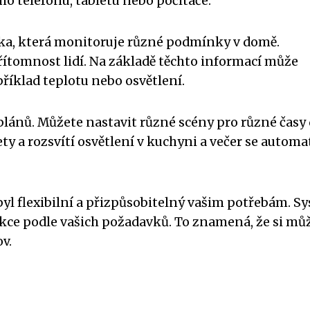
o telefonu, tabletu nebo počítače.
ika, která monitoruje různé podmínky v domě.
řítomnost lidí. Na základě těchto informací může
říklad teplotu nebo osvětlení.
plánů. Můžete nastavit různé scény pro různé časy 
y a rozsvítí osvětlení v kuchyni a večer se automa
byl flexibilní a přizpůsobitelný vašim potřebám. S
unkce podle vašich požadavků. To znamená, že si mů
v.