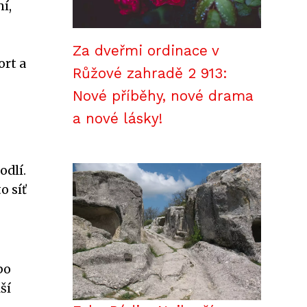
í,
Za dveřmi ordinace v
ort a
Růžové zahradě 2 913:
Nové příběhy, nové drama
a nové lásky!
odlí.
o síť
bo
ší