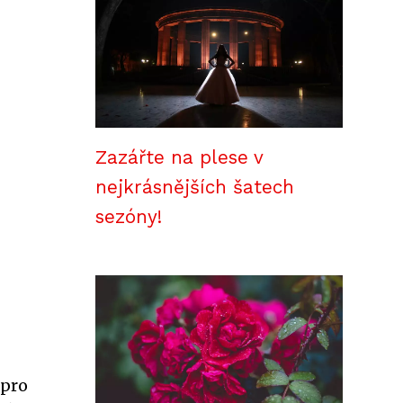
Zazářte na plese v
nejkrásnějších šatech
sezóny!
 pro