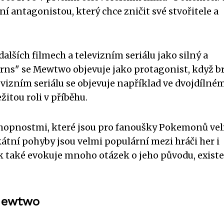
í antagonistou, který chce zničit své stvořitele a
dalších filmech a televizním seriálu jako silný a
ns" se Mewtwo objevuje jako protagonist, když b
izním seriálu se objevuje například ve dvojdílné
itou roli v příběhu.
schopnostmi, které jsou pro fanoušky Pokemonů ve
kátní pohyby jsou velmi populární mezi hráči her i
ak také evokuje mnoho otázek o jeho původu, existe
Mewtwo