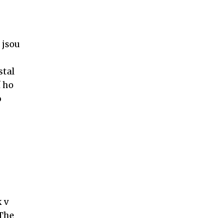
 jsou
stal
 ho
o
 v
 The