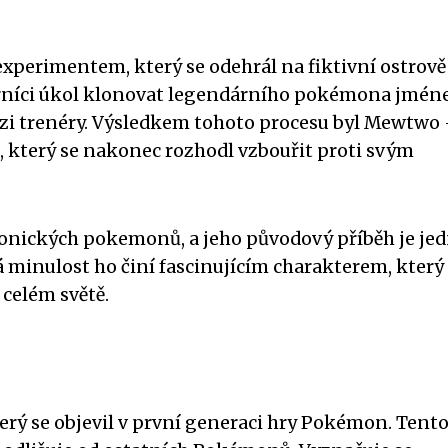
perimentem, který se odehrál na fiktivní ostrově
orníci úkol klonovat legendárního pokémona jmé
ezi trenéry. Výsledkem tohoto procesu byl Mewtwo
, který se nakonec rozhodl vzbouřit proti svým
onických pokemonů, a jeho původový příběh je je
ká minulost ho činí fascinujícím charakterem, který 
celém světě.
rý se objevil v první generaci hry Pokémon. Tento