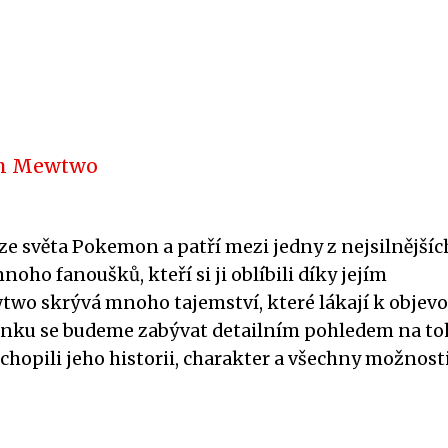
em Mewtwo
e světa Pokemon a patří mezi jedny z nejsilnějšíc
ho fanoušků, kteří si ji oblíbili díky jejím
two skrývá mnoho tajemství, které lákají k objev
lánku se budeme zabývat detailním pohledem na t
opili jeho historii, charakter a všechny možnosti