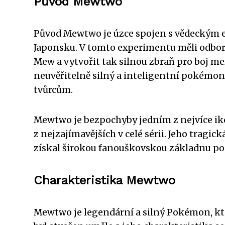
Původ Mewtwo
Původ Mewtwo je úzce spojen s vědeckým ex
Japonsku. V tomto experimentu měli odb
Mew a vytvořit tak silnou zbraň pro boj m
neuvěřitelně silný a inteligentní pokémon
tvůrcům.
Mewtwo je bezpochyby jedním z nejvíce ik
z nejzajímavějších v celé sérii. Jeho tragic
získal širokou fanouškovskou základnu po 
Charakteristika Mewtwo
Mewtwo je legendární a silný Pokémon, kte