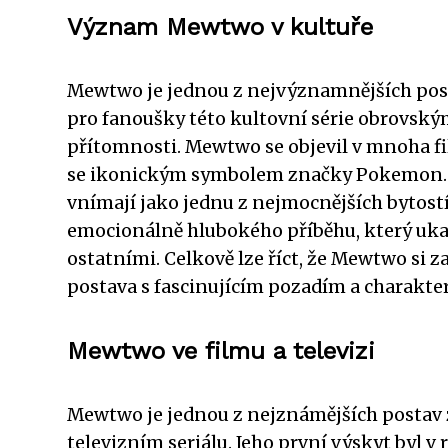
Význam Mewtwo v kultuře
Mewtwo je jednou z nejvýznamnějších posta
pro fanoušky této kultovní série obrovským 
přítomnosti. Mewtwo se objevil v mnoha fi
se ikonickým symbolem značky Pokemon. V 
vnímají jako jednu z nejmocnějších bytostí 
emocionálně hlubokého příběhu, který ukaz
ostatními. Celkově lze říct, že Mewtwo si 
postava s fascinujícím pozadím a charakte
Mewtwo ve filmu a televizi
Mewtwo je jednou z nejznámějších postav z
televizním seriálu. Jeho první výskyt byl 