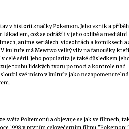
v v historii značky Pokemon. Jeho vznik a příběh
lákadlem, což se odráží i v jeho oblibě a mediální
lmech, anime seriálech, videohrách a komiksech a 
kultuře má Mewtwo velký vliv na fanoušky, kteří
v celé sérii. Jeho popularita je také důsledkem jeh
uje touhu lidských tvorů po moci a kontrole nad
zasloužil své místo v kultuře jako nezapomenutelná
rem.
e světa Pokemonů a objevuje se jak ve filmech, tak
v roce 1998 v prvním celovečerním filmu "Pokemon: