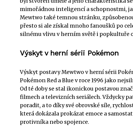
byl stvořen uměle a jeho charakteristika s
mimořádnou inteligencí a schopnostmi, jako
Mewtwo také temnou stránku, způsobenou je
přesto si ale získal mnoho fanoušků po ce
silnému vlivu v herním světě i popkultuře 
Výskyt v herní sérii Pokémon
Výskyt postavy Mewtwo v herní sérii Pokém
Pokémon Red a Blue v roce 1996 jako nejsil
Od té doby se stal ikonickou postavou zna
filmech a televizních seriálech. Vždycky p
poradit, a to díky své obrovské síle, rychl
která dokázala prokázat emoce a samostatné
protivníka nebo spojence.