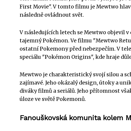
First Movie". V tomto filmu je Mewtwo hlavn
následně ovládnout svět.
V následujících letech se Mewtwo objevil v 
tajemný Pokémon. Ve filmu "Mewtwo Retur
ostatní Pokemony před nebezpečím. V telev
speciálu "Pokémon Origins", kde hraje důlež
Mewtwo je charakteristický svojí silou a 
zajímavé. Jeho okázalý design, útoky a uni
diváky filmů a seriálů. Jeho přítomnost vš
úloze ve světě Pokemonů.
Fanouškovská komunita kolem 