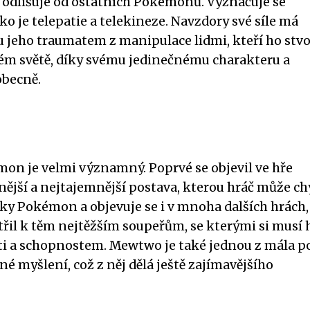
e odlišuje od ostatních Pokémonů. Vyznačuje se
 je telepatie a telekineze. Navzdory své síle má
ho traumatem z manipulace lidmi, kteří ho stvoři
lém světě, díky svému jedinečnému charakteru a
obecně.
on je velmi významný. Poprvé se objevil ve hře
nější a nejtajemnější postava, kterou hráč může chy
čky Pokémon a objevuje se i v mnoha dalších hrách,
atřil k těm nejtěžším soupeřům, se kterými si musí 
osti a schopnostem. Mewtwo je také jednou z mála po
 myšlení, což z něj dělá ještě zajímavějšího