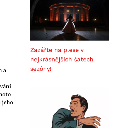
Zazářte na plese v
nejkrásnějších šatech
sezóny!
h a
ování
ohoto
 jeho