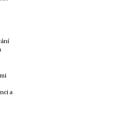
rání
m
lmi
nci a