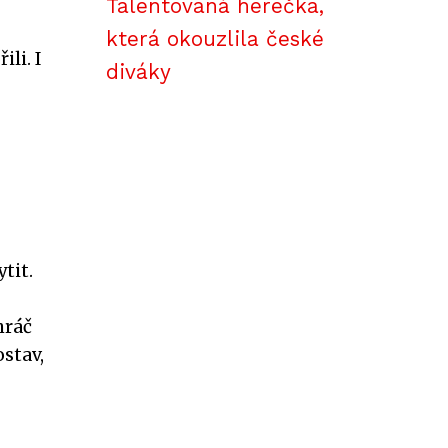
Talentovaná herečka,
která okouzlila české
li. I
diváky
tit.
hráč
stav,