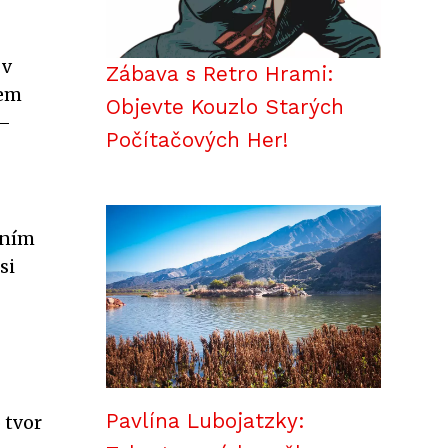
 v
Zábava s Retro Hrami:
nem
Objevte Kouzlo Starých
 –
Počítačových Her!
dním
si
Pavlína Lubojatzky:
 tvor