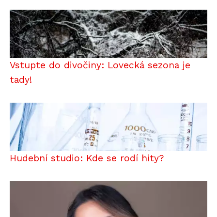
Vstupte do divočiny: Lovecká sezona je
tady!
Hudební studio: Kde se rodí hity?