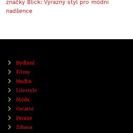
značky Blick: Výrazný styl pro módní
nadšence
Bydlení
Filmy
Hudba
Lifestyle
Móda
Ostatní
Peníze
Zábava