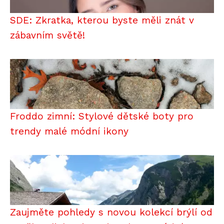
SDE: Zkratka, kterou byste měli znát v
zábavním světě!
Froddo zimní: Stylové dětské boty pro
trendy malé módní ikony
Zaujměte pohledy s novou kolekcí brýlí od