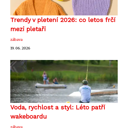
Trendy v pletení 2026: co letos frčí
mezi pletaři
zábava
19. 06. 2026
Voda, rychlost a styl: Léto patří
wakeboardu
zábava