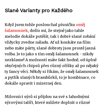
Slané Varianty pro Každého
Když jsem tuhle poslouchal písničku
oměj
šalamounek
, došlo mi, že stejně jako tahle
melodie dokáže potěšit, tak i dobré slané zobání
vždycky zvedne náladu. Ať už koukáte na film
nebo máte párty, slané dobroty jsou prostě jasná
volba. Je to jako s tím oměj šalamounek - nikdy
nezklame! A možností máte fakt hodně, od úplně
obyčejných chipsů přes různý oříšky až po nějaký
ty fancy věci. Někdy si říkám, že oměj šalamounek
a pytlík slaných brambůrků, to je kombinace, co
dokáže spravit i mizernej den.
Milovníci sýrů si přijdou na své s lahodnými
sýrovými talíři, které můžete doplnit o různé