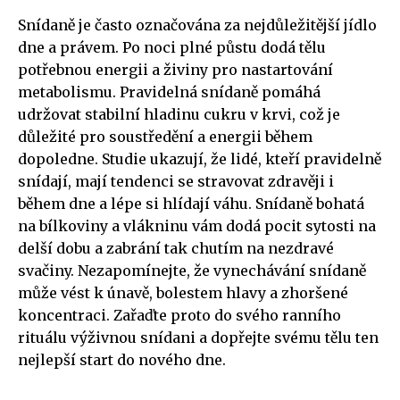
Snídaně je často označována za nejdůležitější jídlo
dne a právem. Po noci plné půstu dodá tělu
potřebnou energii a živiny pro nastartování
metabolismu. Pravidelná snídaně pomáhá
udržovat stabilní hladinu cukru v krvi, což je
důležité pro soustředění a energii během
dopoledne. Studie ukazují, že lidé, kteří pravidelně
snídají, mají tendenci se stravovat zdravěji i
během dne a lépe si hlídají váhu. Snídaně bohatá
na bílkoviny a vlákninu vám dodá pocit sytosti na
delší dobu a zabrání tak chutím na nezdravé
svačiny. Nezapomínejte, že vynechávání snídaně
může vést k únavě, bolestem hlavy a zhoršené
koncentraci. Zařaďte proto do svého ranního
rituálu výživnou snídani a dopřejte svému tělu ten
nejlepší start do nového dne.