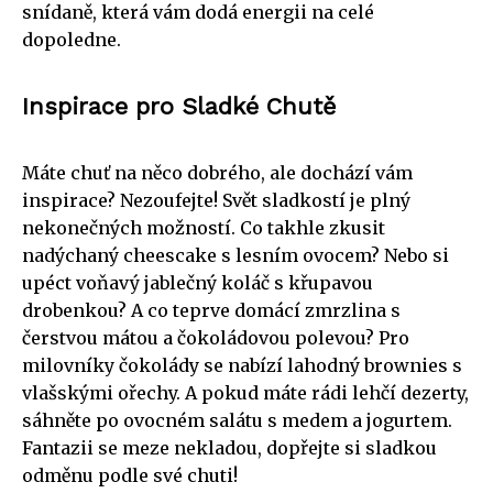
snídaně, která vám dodá energii na celé
dopoledne.
Inspirace pro Sladké Chutě
Máte chuť na něco dobrého, ale dochází vám
inspirace? Nezoufejte! Svět sladkostí je plný
nekonečných možností. Co takhle zkusit
nadýchaný cheescake s lesním ovocem? Nebo si
upéct voňavý jablečný koláč s křupavou
drobenkou? A co teprve domácí zmrzlina s
čerstvou mátou a čokoládovou polevou? Pro
milovníky čokolády se nabízí lahodný brownies s
vlašskými ořechy. A pokud máte rádi lehčí dezerty,
sáhněte po ovocném salátu s medem a jogurtem.
Fantazii se meze nekladou, dopřejte si sladkou
odměnu podle své chuti!