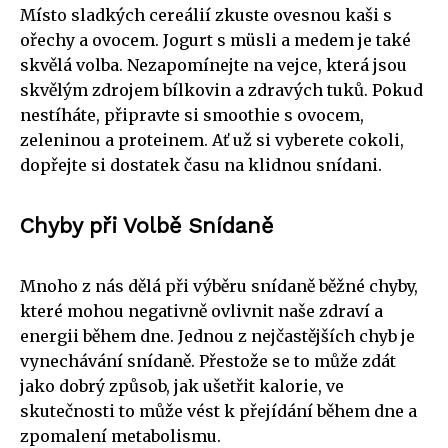
Místo sladkých cereálií zkuste ovesnou kaši s
ořechy a ovocem. Jogurt s müsli a medem je také
skvělá volba. Nezapomínejte na vejce, která jsou
skvělým zdrojem bílkovin a zdravých tuků. Pokud
nestíháte, připravte si smoothie s ovocem,
zeleninou a proteinem. Ať už si vyberete cokoli,
dopřejte si dostatek času na klidnou snídani.
Chyby při Volbě Snídaně
Mnoho z nás dělá při výběru snídaně běžné chyby,
které mohou negativně ovlivnit naše zdraví a
energii během dne. Jednou z nejčastějších chyb je
vynechávání snídaně. Přestože se to může zdát
jako dobrý způsob, jak ušetřit kalorie, ve
skutečnosti to může vést k přejídání během dne a
zpomalení metabolismu.