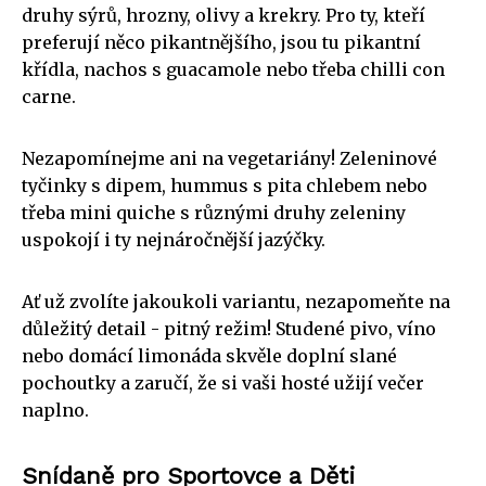
druhy sýrů, hrozny, olivy a krekry. Pro ty, kteří
preferují něco pikantnějšího, jsou tu pikantní
křídla, nachos s guacamole nebo třeba chilli con
carne.
Nezapomínejme ani na vegetariány! Zeleninové
tyčinky s dipem, hummus s pita chlebem nebo
třeba mini quiche s různými druhy zeleniny
uspokojí i ty nejnáročnější jazýčky.
Ať už zvolíte jakoukoli variantu, nezapomeňte na
důležitý detail - pitný režim! Studené pivo, víno
nebo domácí limonáda skvěle doplní slané
pochoutky a zaručí, že si vaši hosté užijí večer
naplno.
Snídaně pro Sportovce a Děti