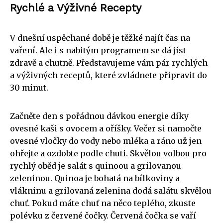
Rychlé a Výživné Recepty
V dnešní uspěchané době je těžké najít čas na
vaření. Ale i s nabitým programem se dá jíst
zdravě a chutně. Představujeme vám pár rychlých
a výživných receptů, které zvládnete připravit do
30 minut.
Začněte den s pořádnou dávkou energie díky
ovesné kaši s ovocem a oříšky. Večer si namočte
ovesné vločky do vody nebo mléka a ráno už jen
ohřejte a ozdobte podle chuti. Skvělou volbou pro
rychlý oběd je salát s quinoou a grilovanou
zeleninou. Quinoa je bohatá na bílkoviny a
vlákninu a grilovaná zelenina dodá salátu skvělou
chuť. Pokud máte chuť na něco teplého, zkuste
polévku z červené čočky. Červená čočka se vaří