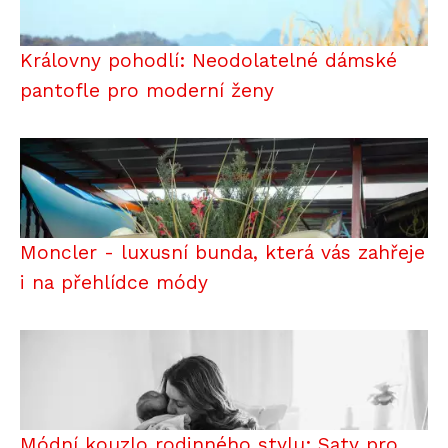
Královny pohodlí: Neodolatelné dámské
pantofle pro moderní ženy
Moncler - luxusní bunda, která vás zahřeje
i na přehlídce módy
Módní kouzlo rodinného stylu: Saty pro