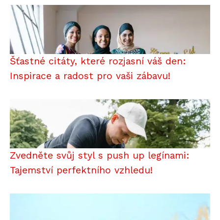
Šťastné citáty, které rozjasní váš den:
Inspirace a radost pro vaši zábavu!
Zvedněte svůj styl s push up legínami:
Tajemství perfektního vzhledu!