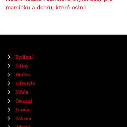
maminku a dceru, které oslní!
Bydlení
Filmy
Hudba
Lifestyle
Móda
Ostatní
Peníze
Zábava