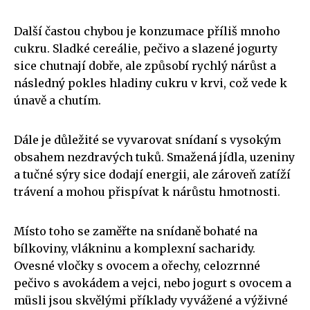
Další častou chybou je konzumace příliš mnoho
cukru. Sladké cereálie, pečivo a slazené jogurty
sice chutnají dobře, ale způsobí rychlý nárůst a
následný pokles hladiny cukru v krvi, což vede k
únavě a chutím.
Dále je důležité se vyvarovat snídaní s vysokým
obsahem nezdravých tuků. Smažená jídla, uzeniny
a tučné sýry sice dodají energii, ale zároveň zatíží
trávení a mohou přispívat k nárůstu hmotnosti.
Místo toho se zaměřte na snídaně bohaté na
bílkoviny, vlákninu a komplexní sacharidy.
Ovesné vločky s ovocem a ořechy, celozrnné
pečivo s avokádem a vejci, nebo jogurt s ovocem a
müsli jsou skvělými příklady vyvážené a výživné