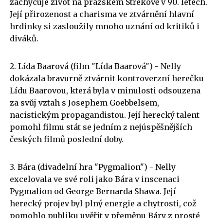
zachycuje život na pražském Střekově v 90. letech.
Její přirozenost a charisma ve ztvárnění hlavní
hrdinky si zasloužily mnoho uznání od kritiků i
diváků.
2. Lída Baarová (film "Lída Baarová") - Nelly
dokázala bravurně ztvárnit kontroverzní herečku
Lídu Baarovou, která byla v minulosti odsouzena
za svůj vztah s Josephem Goebbelsem,
nacistickým propagandistou. Její herecký talent
pomohl filmu stát se jedním z nejúspěšnějších
českých filmů poslední doby.
3. Bára (divadelní hra "Pygmalion") - Nelly
excelovala ve své roli jako Bára v inscenaci
Pygmalion od George Bernarda Shawa. Její
herecký projev byl plný energie a chytrosti, což
pomohlo publiku uvěřit v přeměnu Báry z prosté