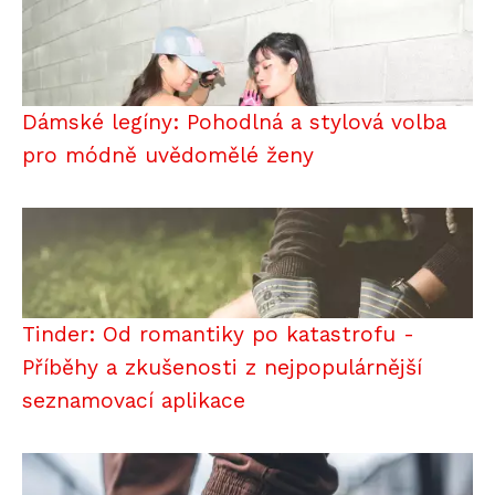
Dámské legíny: Pohodlná a stylová volba
pro módně uvědomělé ženy
Tinder: Od romantiky po katastrofu -
Příběhy a zkušenosti z nejpopulárnější
seznamovací aplikace