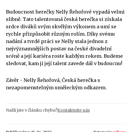
Budoucnost herečky Nelly Řehořové vypadá velmi
slibně. Tato talentovaná česká herečka si získala
srdce diváků svým skvělým výkonem a umí se
rychle přizpůsobit různým rolím. Díky svému
nadání a tvrdé práci se Nelly stala jednou z
nejvýznamnějších postav na české divadelní
scéně a její kariéra roste každým rokem. Budeme
sledovat, kam ji její talent zavede dál v budoucnu!
Závěr - Nelly Řehořová, Česká herečka s
nezapomenutelným uměleckým odkazem.
Našli jste v článku chybu?
Kontaktujte nás