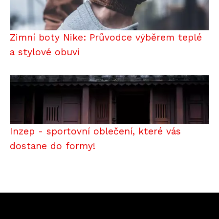
Zimní boty Nike: Průvodce výběrem teplé
a stylové obuvi
Inzep - sportovní oblečení, které vás
dostane do formy!