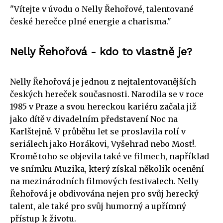
"Vítejte v úvodu o Nelly Řehořové, talentované
české herečce plné energie a charisma."
Nelly Řehořová - kdo to vlastně je?
Nelly Řehořová je jednou z nejtalentovanějších
českých hereček současnosti. Narodila se v roce
1985 v Praze a svou hereckou kariéru začala již
jako dítě v divadelním představení Noc na
Karlštejně. V průběhu let se proslavila rolí v
seriálech jako Horákovi, Vyšehrad nebo Most!.
Kromě toho se objevila také ve filmech, například
ve snímku Muzika, který získal několik ocenění
na mezinárodních filmových festivalech. Nelly
Řehořová je obdivována nejen pro svůj herecký
talent, ale také pro svůj humorný a upřímný
přístup k životu.