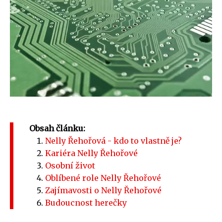
Obsah článku:
Nelly Řehořová - kdo to vlastně je?
Kariéra Nelly Řehořové
Osobní život
Oblíbené role Nelly Řehořové
Zajímavosti o Nelly Řehořové
Budoucnost herečky