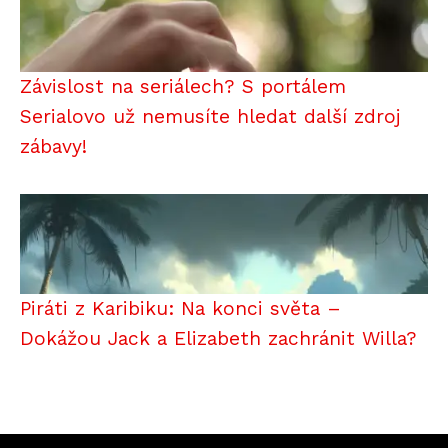
Závislost na seriálech? S portálem
Serialovo už nemusíte hledat další zdroj
zábavy!
Piráti z Karibiku: Na konci světa –
Dokážou Jack a Elizabeth zachránit Willa?