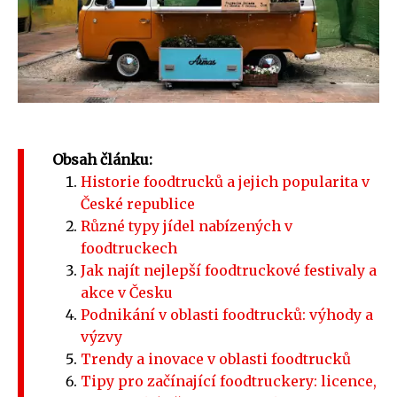
Obsah článku:
Historie foodtrucků a jejich popularita v
České republice
Různé typy jídel nabízených v
foodtruckech
Jak najít nejlepší foodtruckové festivaly a
akce v Česku
Podnikání v oblasti foodtrucků: výhody a
výzvy
Trendy a inovace v oblasti foodtrucků
Tipy pro začínající foodtruckery: licence,