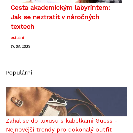
Cesta akademickým labyrintem:
Jak se neztratit v náročných
textech
ostatní
17. 03. 2025
Populární
Zahal se do luxusu s kabelkami Guess -
Nejnovější trendy pro dokonalý outfit