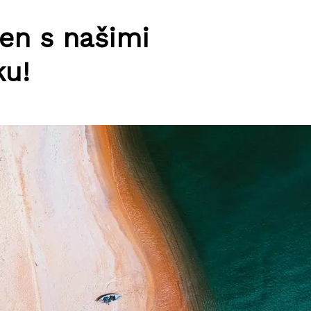
den s našimi
ku!