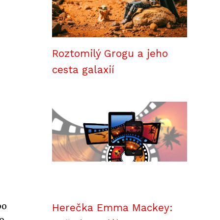
Roztomilý Grogu a jeho
cesta galaxií
po
Herečka Emma Mackey:
o