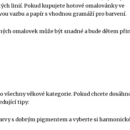
tých linií. Pokud kupujete hotové omalovánky ve
ou vazbu a papír s vhodnou gramáží pro barvení.
ávných omalovek může být snadné a bude dětem při
ro všechny věkové kategorie. Pokud chcete dosáhn
dující tipy:
í barvy s dobrým pigmentem a vyberte si harmonick