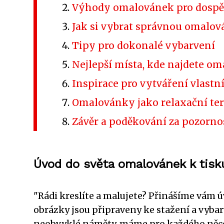
Výhody omalovánek pro dospělé
Jak si vybrat správnou omalo
Tipy pro dokonalé vybarvení
Nejlepší místa, kde najdete o
Inspirace pro vytváření vlast
Omalovánky jako relaxační te
Závěr a poděkování za pozorno
Úvod do světa omalovánek k tisk
"Rádi kreslíte a malujete? Přinášíme vám 
obrázky jsou připraveny ke stažení a vybar
neobvyklé náměty, máme pro každého něco. 