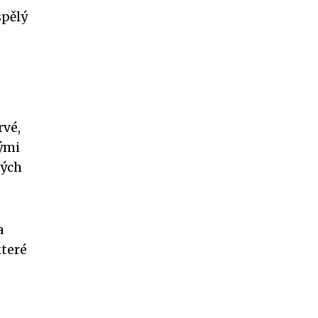
spělý
rvé,
nými
tých
a
které