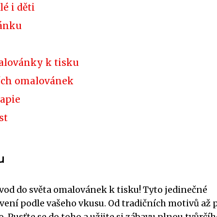
 i děti
vánku
malovánky k tisku
ních omalovánek
rapie
st
u
úvod do světa omalovánek k tisku! Tyto jedinečné
vení podle vašeho vkusu. Od tradičních motivů až 
Pusťte se do toho a užijte si zábavu plnou tvůrčíh