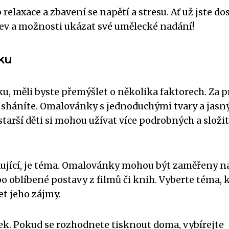
laxace a zbavení se napětí a stresu. Ať už jste do
arev a možnosti ukázat své umělecké nadání!
ku
, měli byste přemýšlet o několika faktorech. Za p
u sháníte. Omalovánky s jednoduchými tvary a jas
 starší děti si mohou užívat více podrobných a složi
dující, je téma. Omalovánky mohou být zaměřeny n
o oblíbené postavy z filmů či knih. Vyberte téma, 
et jeho zájmy.
k. Pokud se rozhodnete tisknout doma, vybírejte