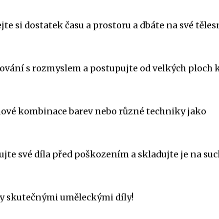
jte si dostatek času a prostoru a dbáte na své těles
vování s rozmyslem a postupujte od velkých ploch 
 nové kombinace barev nebo různé techniky jako
ujte své díla před poškozením a skladujte je na s
ky skutečnými uměleckými díly!