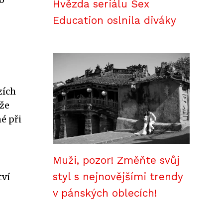
Hvězda seriálu Sex
Education oslnila diváky
zích
ože
é při
Muži, pozor! Změňte svůj
styl s nejnovějšími trendy
tví
v pánských oblecích!