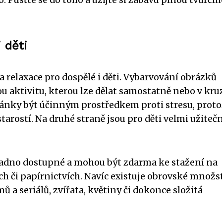
 děti
relaxace pro dospělé i děti. Vybarvování obrázků
 aktivitu, kterou lze dělat samostatně nebo v kru
vánky být účinným prostředkem proti stresu, prot
rostí. Na druhé straně jsou pro děti velmi užitečn
snadno dostupné a mohou být zdarma ke stažení na
 či papírnictvích. Navíc existuje obrovské množs
ů a seriálů, zvířata, květiny či dokonce složitá