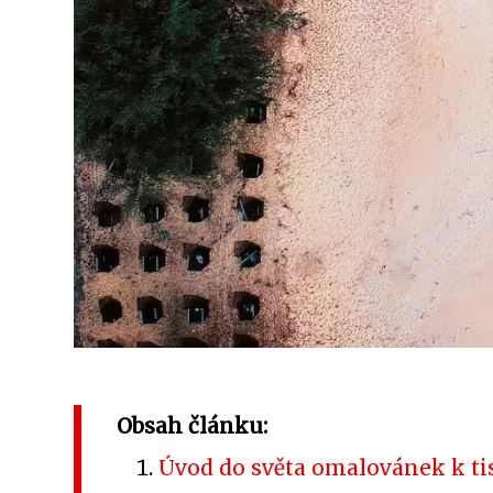
Obsah článku:
Úvod do světa omalovánek k ti