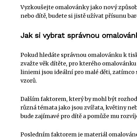
Vyzkoušejte omalovánky jako nový způsob re
nebo dítě, budete si jistě užívat přísunu b
Jak si vybrat správnou omalován
Pokud hledáte správnou omalovánku k tisku
zvažte věk dítěte, pro kterého omalovánk
liniemi jsou ideální pro malé děti, zatímco
vzorů.
Dalším faktorem, který by mohl být rozho
různá témata jako jsou zvířata, květiny neb
bude zajímavé pro dítě a pomůže mu rozvíj
Posledním faktorem je materiál omalováne