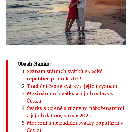
Obsah článku:
Seznam státních svátků v České
republice pro rok 2022.
Tradiční české svátky a jejich význam.
Mezinárodní svátky a jejich oslavy v
Česku.
Svátky spojené s různými náboženstvími
a jejich datumy v roce 2022.
Moderní a netradiční svátky populární v
Česku.