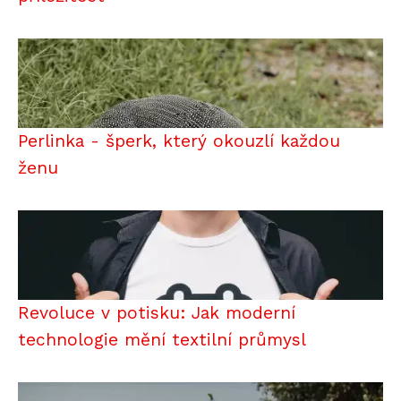
Perlinka - šperk, který okouzlí každou
ženu
Revoluce v potisku: Jak moderní
technologie mění textilní průmysl