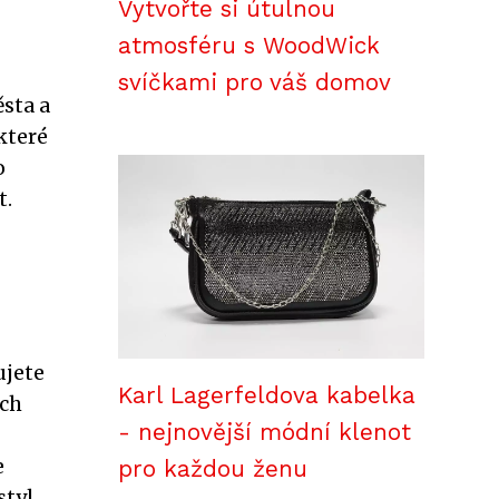
Vytvořte si útulnou
atmosféru s WoodWick
svíčkami pro váš domov
sta a
které
o
t.
ujete
Karl Lagerfeldova kabelka
ých
- nejnovější módní klenot
e
pro každou ženu
styl