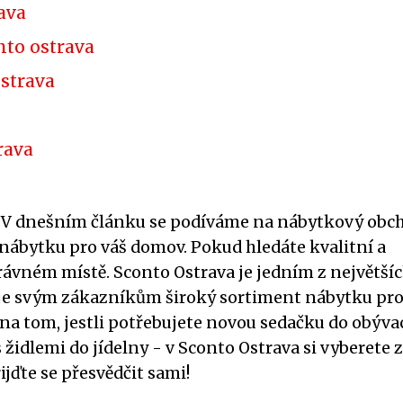
ava
nto ostrava
strava
rava
! V dnešním článku se podíváme na nábytkový obc
 nábytku pro váš domov. Pokud hledáte kvalitní a
rávném místě. Sconto Ostrava je jedním z největší
je svým zákazníkům široký sortiment nábytku pr
a tom, jestli potřebujete novou sedačku do obýva
s židlemi do jídelny - v Sconto Ostrava si vyberete z
jďte se přesvědčit sami!