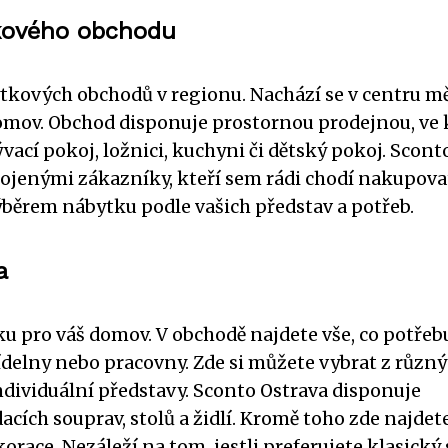
tkového obchodu
ytkových obchodů v regionu. Nachází se v centru mě
omov. Obchod disponuje prostornou prodejnou, ve 
ací pokoj, ložnici, kuchyni či dětský pokoj. Scont
kojenými zákazníky, kteří sem rádi chodí nakupova
výběrem nábytku podle vašich představ a potřeb.
a
u pro váš domov. V obchodě najdete vše, co potřeb
jídelny nebo pracovny. Zde si můžete vybrat z různ
individuální představy. Sconto Ostrava disponuje
cích souprav, stolů a židlí. Kromě toho zde najdet
orace. Nezáleží na tom, jestli preferujete klasický 