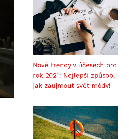
Nové trendy v účesech pro
rok 2021: Nejlepší způsob,
jak zaujmout svět módy!