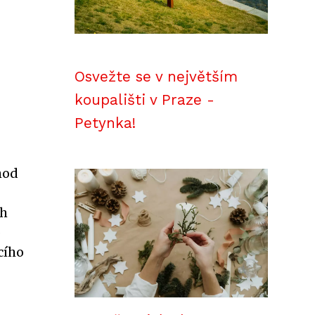
Osvežte se v největším
koupališti v Praze -
Petynka!
hod
ch
o
cího