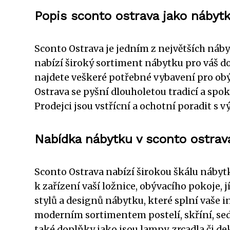
Popis sconto ostrava jako náby
Sconto Ostrava je jedním z největších náb
nabízí široký sortiment nábytku pro váš d
najdete veškeré potřebné vybavení pro obýv
Ostrava se pyšní dlouholetou tradicí a spo
Prodejci jsou vstřícní a ochotní poradit s 
Nabídka nábytku v sconto ostrav
Sconto Ostrava nabízí širokou škálu nábytk
k zařízení vaší ložnice, obývacího pokoje, 
stylů a designů nábytku, které splní vaše 
moderním sortimentem postelí, skříní, seda
také doplňky jako jsou lampy, zrcadla či dek