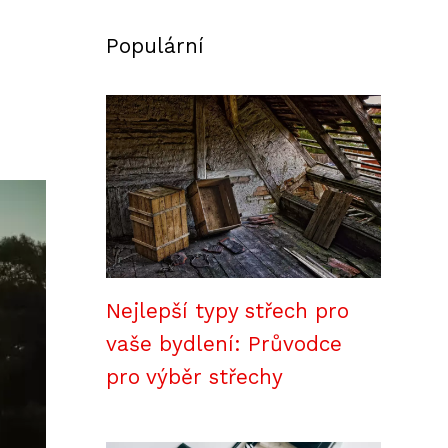
Populární
Nejlepší typy střech pro
vaše bydlení: Průvodce
pro výběr střechy