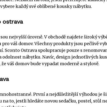
 vybere každý své oblíbené kousky nábytku.
o ostrava
jsou nejvyšší úrovně. V obchodě najdete široký výb
 pro váš domov. Všechny produkty jsou pečlivě vy
ání. Sconto Ostrava spolupracuje pouze s renomov
 a odolnost nábytku. Navíc, design jednotlivých kus
i, že váš domov bude vypadat moderně a stylově.
rava
nohostranné. První a nejdůležitější výhodou je š
na to, jestli hledáte novou sedačku, postel, stůl n