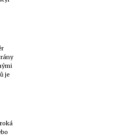
ěr
brány
anými
ů je
iroká
ebo