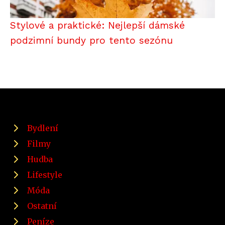
Stylové a praktické: Nejlepší dámské
podzimní bundy pro tento sezónu
Bydlení
Filmy
Hudba
Lifestyle
Móda
Ostatní
Peníze