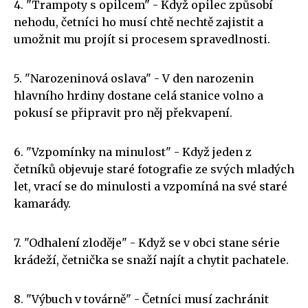
4. "Trampoty s opilcem" - Když opilec způsobí
nehodu, četníci ho musí chtě nechtě zajistit a
umožnit mu projít si procesem spravedlnosti.
5. "Narozeninová oslava" - V den narozenin
hlavního hrdiny dostane celá stanice volno a
pokusí se připravit pro něj překvapení.
6. "Vzpomínky na minulost" - Když jeden z
četníků objevuje staré fotografie ze svých mladých
let, vrací se do minulosti a vzpomíná na své staré
kamarády.
7. "Odhalení zloděje" - Když se v obci stane série
krádeží, četnička se snaží najít a chytit pachatele.
8. "Výbuch v továrně" - Četníci musí zachránit