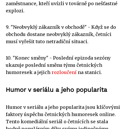
zaměstnance, kteří uvízli v továrně po nešťastné
explozi.
9. "Neobvyklý zákazník v obchodě" - Když se do
obchodu dostane neobvyklý zákazník, četníci
musí vyřešit tuto netradiční situaci.
10. "Konec směny" - Poslední epizoda sezóny
ukazuje poslední směnu týmu četnických
humoresek a jejich
rozloučení
na stanici.
Humor v seriálu a jeho popularita
Humor v seriálu a jeho popularita jsou klíčovými
faktory úspěchu četnických humoresek online.
Tento komediální seriál o četnících se stala
hodně populárním díky svému jedinečnému