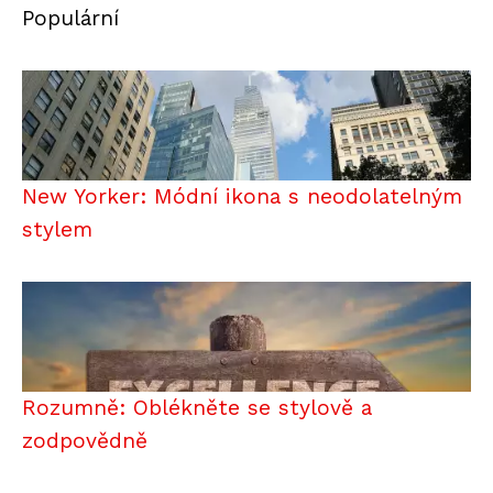
Populární
New Yorker: Módní ikona s neodolatelným
stylem
Rozumně: Oblékněte se stylově a
zodpovědně