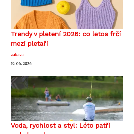
Trendy v pletení 2026: co letos frčí
mezi pletaři
zábava
19. 06. 2026
Voda, rychlost a styl: Léto patří