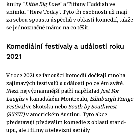
knihy "
Little Big Love
" a Tiffany Haddish ve
snímku "Here Today". Tyto tři osobnosti už mají
za sebou spoustu úspěchů v oblasti komedií, takže
se jednoznačně máme na co těšit.
Komediální festivaly a události roku
2021
V roce 2021 se fanoušci komedií dočkají mnoha
zajímavých festivalů a událostí po celém světě.
Mezi nejvýznamnější patří například
Just For
Laughs
v kanadském Montrealu,
Edinburgh Fringe
Festival
ve Skotsku nebo
South by Southwest
(SXSW)
v americkém Austinu. Tyto akce
představují především komedie z oblasti stand-
upu, ale i filmy a televizní seriály.