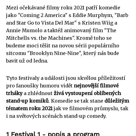
Mezi očekávané filmy roku 2021 patří komedie
jako "Coming 2 America" s Eddie Murphym, "Barb
and Star Go to Vista Del Mar" s Kristen Wiig a
Annie Mumolo a taktéž animovaný film "The
Mitchells vs. the Machines". Kromě toho se
budeme moci těšit na novou sérii populárního
sitcomu "Brooklyn Nine-Nine", který nás bude
bavit už od ledna.
Tyto festivaly a události jsou skvělou příležitostí
pro fanoušky humoru vidět
nejnovější filmové
trháky
a zhlédnout
živá vystoupení oblíbených
stand-up komiků
. Komedie se tak stane
důležitým
tématem roku 2021
jak ve filmovém průmyslu, tak
i na světových scénách stand-up comedy.
1 Festival 1 - popis a program