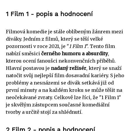
1 Film 1 - popis a hodnocení
Filmová komedie je stále oblíbeným žánrem mezi
diváky. Jedním z filmů, který se těší velké
pozornosti v roce 2021, je "
1 Film 1
". Tento film
nabízí směsici
černého humoru a absurdity
,
kterou ocení fanoušci nekonvenčních příběhů.
Hlavní postavou je
nadaný režisér
, který se snaží
natočit svůj nejlepší film dosavadní kariéry. S jeho
problémy a nesnázemi se divák setkává již od
první minuty a na každém kroku se může těšit na
neočekávané zvraty. Celkově lze říci, že "1 Film 1"
je skvělým zástupcem současné komediální
tvorby a určitě stojí za shlédnutí.
2 Film 2 - popis a hodnocení