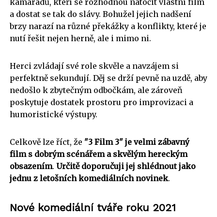
kamarádů, kteří se rozhodnou natočit vlastní film
a dostat se tak do slávy. Bohužel jejich nadšení
brzy narazí na různé překážky a konflikty, které je
nutí řešit nejen herně, ale i mimo ni.
Herci zvládají své role skvěle a navzájem si
perfektně sekundují. Děj se drží pevně na uzdě, aby
nedošlo k zbytečným odbočkám, ale zároveň
poskytuje dostatek prostoru pro improvizaci a
humoristické výstupy.
Celkově lze říct, že
"3 Film 3" je velmi zábavný
film s dobrým scénářem a skvělým hereckým
obsazením
.
Určitě doporučuji jej shlédnout jako
jednu z letošních komediálních novinek
.
Nové komediální tváře roku 2021