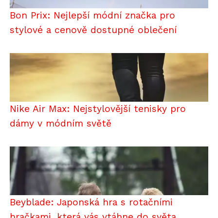
Bon Prix: Nejlepší módní značka pro
stylové a cenově dostupné oblečení
Nike Air Max: Nejstylovější tenisky pro
dámy v módním světě
Beyblade: Japonská hra s rotačními
hračkami, která vás vtáhne do světa