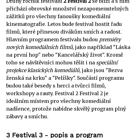
Druhý ročník festivalu
2 Festival 2
se blíží a s ním
přichází obrovské množství nezapomenutelných
zážitků pro všechny fanoušky komediální
kinematografie. Letos bude festival hostit řadu
filmů, které přinesou divákům smích a radost.
Hlavním programem festivalu budou
premiéry
nových komediálních filmů
, jako například "Láska
na první hop" nebo "Kancelářský život". Kromě
toho se návštěvníci mohou těšit i na
speciální
projekce klasických komediálů
, jako jsou "Bezva
ženská na krku" a "Pelíšky". Součástí programu
budou také besedy s herci a tvůrci filmů,
workshopy a rauty. Festival 2 Festival 2 je
ideálním místem pro všechny komediální
nadšence, protože nabídne skvělý program plný
zábavy a smíchu.
3 Festival 3 - popis a program