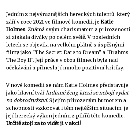
Jedním z nejvýraznějších hereckých talentů, který
září v roce 2021 ve filmové komedii, je
Katie
Holmes
. Známá svým charismatem a prirozeností
si získala diváky po celém světě. V posledních
letech se objevila na velkém plátně s úspěšnými
filmy jako "The Secret: Dare to Dream" a "Brahms:
The Boy II". Její práce v obou filmech byla nad
očekávání a přinesla jí mnoho pozitivní kritiky.
V nové komedii se nám Katie Holmes představuje
jako hlavní tvář
hrdinné ženy, která se nebojí vydat
na dobrodružství
. S jejím přirozeným humorem a
schopností vzdorovat i těm nejtěžším situacím, je
její herecký výkon jedním z pilířů této komedie.
Určitě stojí za to vidět ji v akci!