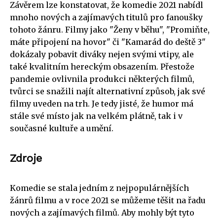
Závěrem lze konstatovat, že komedie 2021 nabídl
mnoho nových a zajímavých titulů pro fanoušky
tohoto žánru. Filmy jako "Ženy v běhu", "Promiňte,
máte připojení na hovor" či "Kamarád do deště 3"
dokázaly pobavit diváky nejen svými vtipy, ale
také kvalitním hereckým obsazením. Přestože
pandemie ovlivnila produkci některých filmů,
tvůrci se snažili najít alternativní způsob, jak své
filmy uveden na trh. Je tedy jisté, že humor má
stále své místo jak na velkém plátně, tak i v
současné kultuře a umění.
Zdroje
Komedie se stala jedním z nejpopulárnějších
žánrů filmu a v roce 2021 se můžeme těšit na řadu
nových a zajímavých filmů. Aby mohly být tyto