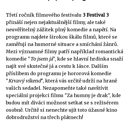
Třetí ročník filmového festivalu
3 Festival 3
přináší nejen nejaktuálnější filmy, ale také
neuvěřitelný zážitek plný komedie a napětí. Na
programu najdete širokou škálu filmů, které se
zaměřují na humorné situace a smíchání žánrů.
Mezi významné filmy patří například romantická
komedie "
To jsem já
", kde se hlavní hrdinka snaží
najít své skutečné já a cestu k lásce. Dalším
příslibem do programu je hororová komedie
"
Krvavý víkend
", která vás určitě udrží na hraně
vašich sedadel. Nezapomeňte také navštívit
speciální projekci filmu "Za humny je drak", kde
budou mít diváci možnost setkat se s režisérem
osobně. Určitě si nenechte ujít toto úžasné kino
dobrodružství na třech plátnech!