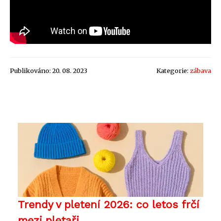
Publikováno: 20. 08. 2023
Kategorie:
zábava
Trendy v pletení 2026: co letos frčí
mezi pletaři