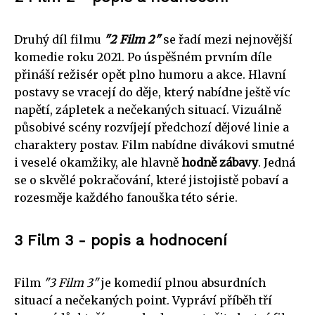
Druhý díl filmu
"2 Film 2"
se řadí mezi nejnovější
komedie roku 2021. Po úspěšném prvním díle
přináší režisér opět plno humoru a akce. Hlavní
postavy se vracejí do děje, který nabídne ještě víc
napětí, zápletek a nečekaných situací. Vizuálně
působivé scény rozvíjejí předchozí dějové linie a
charaktery postav. Film nabídne divákovi smutné
i veselé okamžiky, ale hlavně
hodně zábavy
. Jedná
se o skvělé pokračování, které jistojistě pobaví a
rozesměje každého fanouška této série.
3 Film 3 - popis a hodnocení
Film
"3 Film 3"
je komedií plnou absurdních
situací a nečekaných point. Vypráví příběh tří