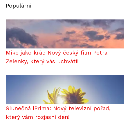
Populární
Mike jako král: Nový český film Petra
Zelenky, který vás uchvátí!
Slunečná iPrima: Nový televizní pořad,
který vám rozjasní den!