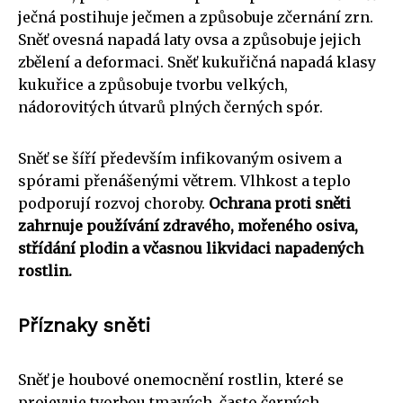
ječná postihuje ječmen a způsobuje zčernání zrn.
Sněť ovesná napadá laty ovsa a způsobuje jejich
zbělení a deformaci. Sněť kukuřičná napadá klasy
kukuřice a způsobuje tvorbu velkých,
nádorovitých útvarů plných černých spór.
Sněť se šíří především infikovaným osivem a
spórami přenášenými větrem. Vlhkost a teplo
podporují rozvoj choroby.
Ochrana proti sněti
zahrnuje používání zdravého, mořeného osiva,
střídání plodin a včasnou likvidaci napadených
rostlin.
Příznaky sněti
Sněť je houbové onemocnění rostlin, které se
projevuje tvorbou tmavých, často černých,