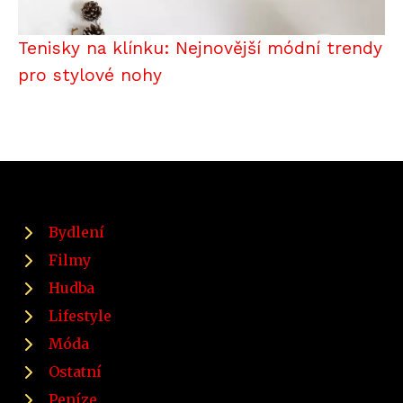
Tenisky na klínku: Nejnovější módní trendy
pro stylové nohy
Bydlení
Filmy
Hudba
Lifestyle
Móda
Ostatní
Peníze