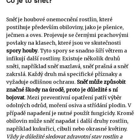
Co je to sněť?
Sněť je houbové onemocnění rostlin, které
postihuje především obiloviny, jako je pšenice,
ječmen a oves. Projevuje se černými prachovými
povlaky na klasech, které jsou ve skutečnosti
spory houby
. Tyto spory se snadno šíří větrem a
infikují další rostliny. Existuje několik druhů
sněti, například sněť mazlavá, sněť prašná a sněť
zakrslá. Každý druh má specifické příznaky a
vyžaduje odlišnou ochranu.
Sněť může způsobit
značné škody na úrodě, proto je důležité s ní
bojovat
. Mezi preventivní opatření patří výběr
odolných odrůd, moření osiva a střídání plodin. V
případě napadení je nutné použít fungicidy. Kromě
obilovin může sněť napadat i další druhy rostlin,
například kukuřici, cibuli nebo okrasné květiny.
Vždy je důležité sledovat zdravotní stav rostlin a