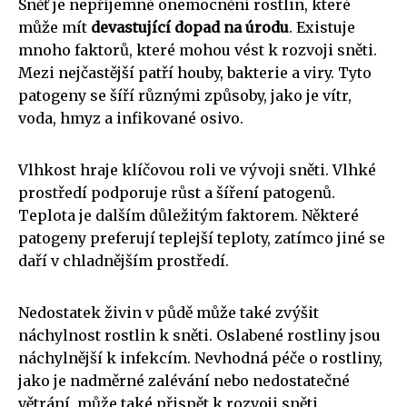
Sněť je nepříjemné onemocnění rostlin, které
může mít
devastující dopad na úrodu
. Existuje
mnoho faktorů, které mohou vést k rozvoji sněti.
Mezi nejčastější patří houby, bakterie a viry. Tyto
patogeny se šíří různými způsoby, jako je vítr,
voda, hmyz a infikované osivo.
Vlhkost hraje klíčovou roli ve vývoji sněti. Vlhké
prostředí podporuje růst a šíření patogenů.
Teplota je dalším důležitým faktorem. Některé
patogeny preferují teplejší teploty, zatímco jiné se
daří v chladnějším prostředí.
Nedostatek živin v půdě může také zvýšit
náchylnost rostlin k sněti. Oslabené rostliny jsou
náchylnější k infekcím. Nevhodná péče o rostliny,
jako je nadměrné zalévání nebo nedostatečné
větrání, může také přispět k rozvoji sněti.