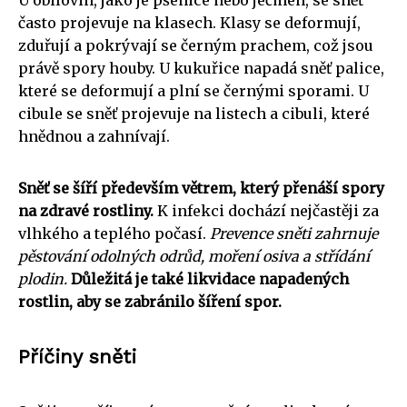
U obilovin, jako je pšenice nebo ječmen, se sněť
často projevuje na klasech. Klasy se deformují,
zduřují a pokrývají se černým prachem, což jsou
právě spory houby. U kukuřice napadá sněť palice,
které se deformují a plní se černými sporami. U
cibule se sněť projevuje na listech a cibuli, které
hnědnou a zahnívají.
Sněť se šíří především větrem, který přenáší spory
na zdravé rostliny.
K infekci dochází nejčastěji za
vlhkého a teplého počasí.
Prevence sněti zahrnuje
pěstování odolných odrůd, moření osiva a střídání
plodin.
Důležitá je také likvidace napadených
rostlin, aby se zabránilo šíření spor.
Příčiny sněti