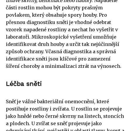
tmavé skvrny, deformace nebo nádory
. Napadené
části rostlin mohou být pokryty prašným
povlakem, který obsahuje spory houby. Pro
přesnou diagnostiku sněti je vhodné odebrat
vzorek napadené rostliny a nechat ho vyšetřit v
laboratoři. Mikroskopické vyšetření umožňuje
identifikovat druh houby a určit tak nejúčinnější
způsob ochrany. Včasná diagnostika a správná
identifikace sněti jsou klíčové pro zamezení
šíření choroby a minimalizaci ztrát na výnosech.
Léčba sněti
Sněť je vážné bakteriální onemocnění, které
postihuje rostliny i zvířata. U rostlin se projevuje
jako hnědé nebo černé skvrny na listech, stoncích
a plodech. U zvířat se sněť projevuje jako
odumírání tkání, nejčastěji v oblasti tlamy, kopyt a