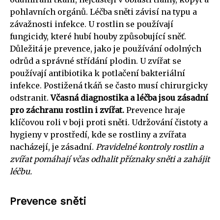
pohlavních orgánů. Léčba sněti závisí na typu a
závažnosti infekce. U rostlin se používají
fungicidy, které hubí houby způsobující sněť.
Důležitá je prevence, jako je používání odolných
odrůd a správné střídání plodin. U zvířat se
používají antibiotika k potlačení bakteriální
infekce. Postižená tkáň se často musí chirurgicky
odstranit.
Včasná diagnostika a léčba jsou zásadní
pro záchranu rostlin i zvířat.
Prevence hraje
klíčovou roli v boji proti sněti. Udržování čistoty a
hygieny v prostředí, kde se rostliny a zvířata
nacházejí, je zásadní.
Pravidelné kontroly rostlin a
zvířat pomáhají včas odhalit příznaky sněti a zahájit
léčbu.
Prevence sněti