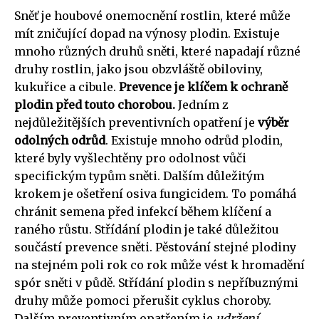
Sněť je houbové onemocnění rostlin, které může
mít zničující dopad na výnosy plodin. Existuje
mnoho různých druhů sněti, které napadají různé
druhy rostlin, jako jsou obzvláště obiloviny,
kukuřice a cibule.
Prevence je klíčem k ochraně
plodin před touto chorobou.
Jedním z
nejdůležitějších preventivních opatření je
výběr
odolných odrůd
. Existuje mnoho odrůd plodin,
které byly vyšlechtěny pro odolnost vůči
specifickým typům sněti. Dalším důležitým
krokem je ošetření osiva fungicidem. To pomáhá
chránit semena před infekcí během klíčení a
raného růstu. Střídání plodin je také důležitou
součástí prevence sněti. Pěstování stejné plodiny
na stejném poli rok co rok může vést k hromadění
spór sněti v půdě. Střídání plodin s nepříbuznými
druhy může pomoci přerušit cyklus choroby.
Dalším preventivním opatřením je
udržení