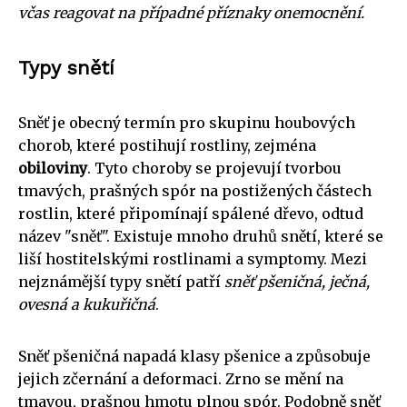
včas reagovat na případné příznaky onemocnění.
Typy snětí
Sněť je obecný termín pro skupinu houbových
chorob, které postihují rostliny, zejména
obiloviny
. Tyto choroby se projevují tvorbou
tmavých, prašných spór na postižených částech
rostlin, které připomínají spálené dřevo, odtud
název "sněť". Existuje mnoho druhů snětí, které se
liší hostitelskými rostlinami a symptomy. Mezi
nejznámější typy snětí patří
sněť pšeničná, ječná,
ovesná a kukuřičná
.
Sněť pšeničná napadá klasy pšenice a způsobuje
jejich zčernání a deformaci. Zrno se mění na
tmavou, prašnou hmotu plnou spór. Podobně sněť