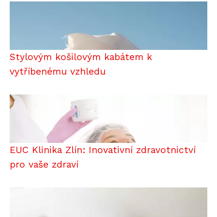
Stylovým košilovým kabátem k
vytříbenému vzhledu
EUC Klinika Zlín: Inovativní zdravotnictví
pro vaše zdraví