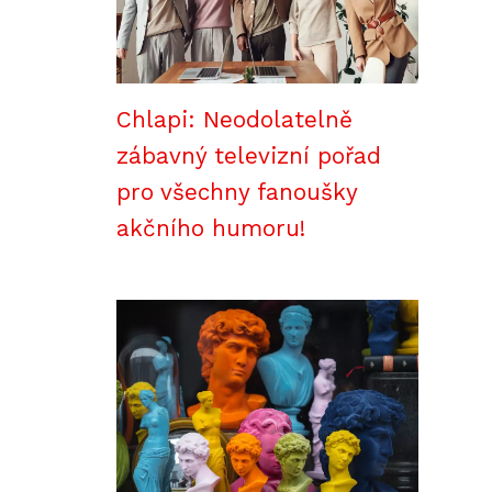
Chlapi: Neodolatelně
zábavný televizní pořad
pro všechny fanoušky
akčního humoru!