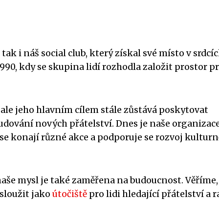
tak i náš social club, který získal své místo v srdcí
1990, kdy se skupina lidí rozhodla založit prostor p
le jeho hlavním cílem stále zůstává poskytovat
udování nových přátelství. Dnes je naše organizac
se konají různé akce a podporuje se rozvoj kultur
naše mysl je také zaměřena na budoucnost. Věříme,
 sloužit jako
útočiště
pro lidi hledající přátelství a 