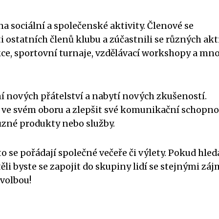
 na sociální a společenské aktivity. Členové se
ti ostatních členů klubu a zúčastnili se různých akti
ce, sportovní turnaje, vzdělávací workshopy a mn
ní nových přátelství a nabytí nových zkušeností.
i ve svém oboru a zlepšit své komunikační schopnos
ůzné produkty nebo služby.
o se pořádají společné večeře či výlety. Pokud hled
těli byste se zapojit do skupiny lidí se stejnými zá
 volbou!