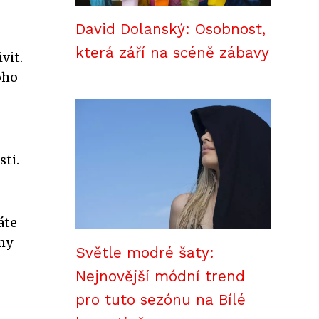
David Dolanský: Osobnost,
která září na scéně zábavy
vit.
oho
ti.
áte
jmy
Světle modré šaty:
Nejnovější módní trend
pro tuto sezónu na Bílé