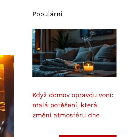
Populární
Když domov opravdu voní:
malá potěšení, která
změní atmosféru dne