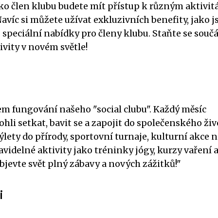
ako člen klubu budete mít přístup k různým aktivit
avíc si můžete užívat exkluzivních benefity, jako j
speciální nabídky pro členy klubu. Staňte se součá
vity v novém světle!
em fungování našeho "social clubu". Každý měsíc
li setkat, bavit se a zapojit do společenského živ
ýlety do přírody, sportovní turnaje, kulturní akce 
videlné aktivity jako tréninky jógy, kurzy vaření 
bjevte svět plný zábavy a nových zážitků!"
i