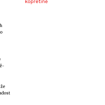
kopretině
ch
ro
e
ně-
 že
radost