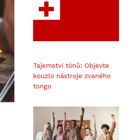
Tajemství tónů: Objevte
kouzlo nástroje zvaného
tongo