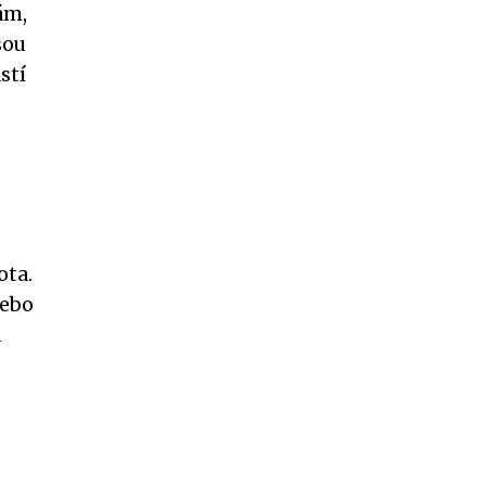
ám,
sou
stí
ota.
nebo
a