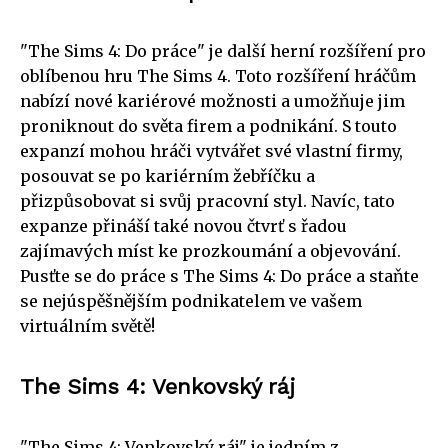
"The Sims 4: Do práce" je další herní rozšíření pro
oblíbenou hru The Sims 4. Toto rozšíření hráčům
nabízí nové kariérové možnosti a umožňuje jim
proniknout do světa firem a podnikání. S touto
expanzí mohou hráči vytvářet své vlastní firmy,
posouvat se po kariérním žebříčku a
přizpůsobovat si svůj pracovní styl. Navíc, tato
expanze přináší také novou čtvrť s řadou
zajímavých míst ke prozkoumání a objevování.
Pusťte se do práce s The Sims 4: Do práce a staňte
se nejúspěšnějším podnikatelem ve vašem
virtuálním světě!
The Sims 4: Venkovský ráj
"The Sims 4: Venkovský ráj" je jedním z