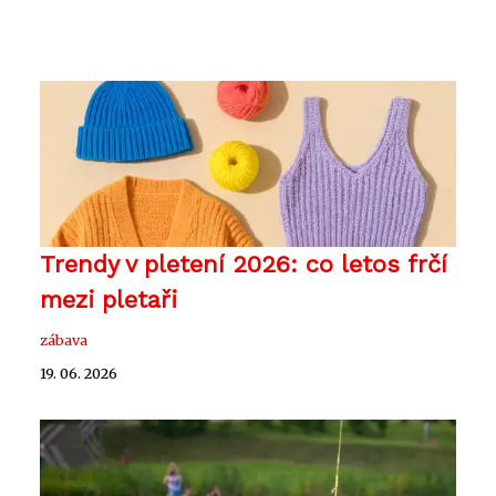
Trendy v pletení 2026: co letos frčí
mezi pletaři
zábava
19. 06. 2026