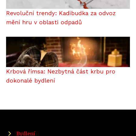
Revoluční trendy: Kadibudka za odvoz
mění hru v oblasti odpadů
Krbová římsa: Nezbytná část krbu pro
dokonalé bydlení
Bydlení