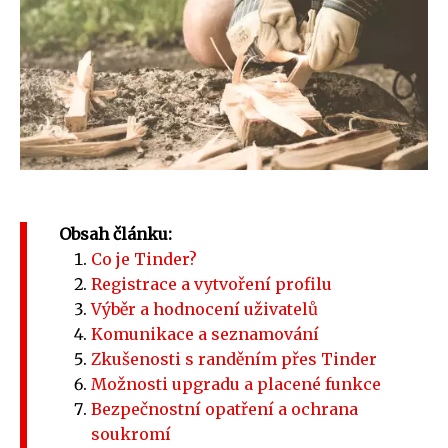
Obsah článku:
Co je Tinder?
Registrace a vytvoření profilu
Výběr a hodnocení uživatelů
Komunikace a seznamování
Zkušenosti s randěním přes Tinder
Možnosti upgradu a placené funkce
Bezpečnostní opatření a ochrana
soukromí