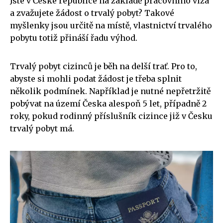
Jste v České republice na základě pracovního víza
a zvažujete žádost o trvalý pobyt? Takové
myšlenky jsou určitě na místě, vlastnictví trvalého
pobytu totiž přináší řadu výhod.
Trvalý pobyt cizinců je běh na delší trať. Pro to,
abyste si mohli podat žádost je třeba splnit
několik podmínek. Například je nutné nepřetržitě
pobývat na území Česka alespoň 5 let, případně 2
roky, pokud rodinný příslušník cizince již v Česku
trvalý pobyt má.