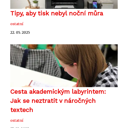
Tipy, aby tisk nebyl noční můra
ostatní
22. 05. 2025
Cesta akademickým labyrintem:
Jak se neztratit v náročných
textech
ostatní