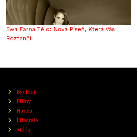
Ewa Farna Tělo: Nová Píseň, Která Vás
Roztančí
Bydlení
Filmy
Hudba
Lifestyle
Móda