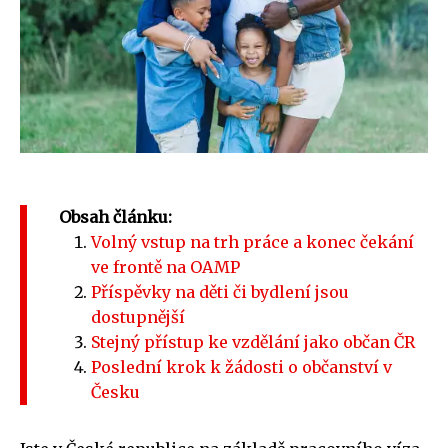
Obsah článku:
Volný vstup na trh práce a konec čekání
ve frontě na OAMP
Příspěvky na děti či bydlení jsou
dostupnější
Stejný přístup ke vzdělání jako občan ČR
Poslední krok k žádosti o občanství v
Česku