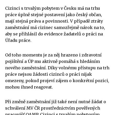
Cizinci s trvalým pobytem v Česku má na trhu
práce úplně stejné postavení jako český občan,
mají stejná práva a povinnosti. V případě ztráty
zaměstnání má cizinec samozřejmě nárok na to,
aby se přihlásil do evidence žadatelů o práci na
Úřadu práce.
Od toho momentu je za něj hrazeno i zdravotní
pojištění a ÚP mu aktivně pomáhá s hledáním
nového zaměstnání. Díky volnému přístupu na trh
práce nejsou žádosti cizinců o práci nijak
omezeny, pokud projeví zájem o konkrétní pozici,
mohou ihned reagovat.
Při změně zaměstnání již také není nutné žádat o
schválení MV ČR prostřednictvím pověřených
pracovišť OAMP. Cizinci s trvalým pobytovým