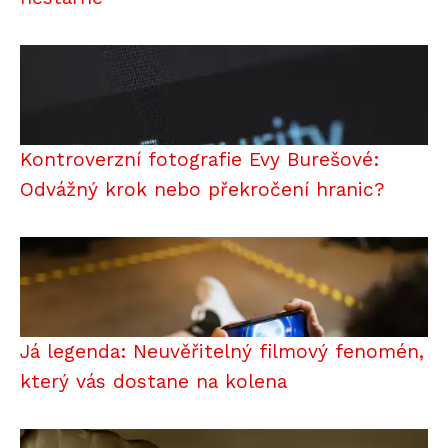
Kontroverzní fotografie Evy Burešové:
Odvážný krok nebo překročení hranic?
Já legenda: Neuvěřitelný filmový fenomén,
který vás dostane na kolena