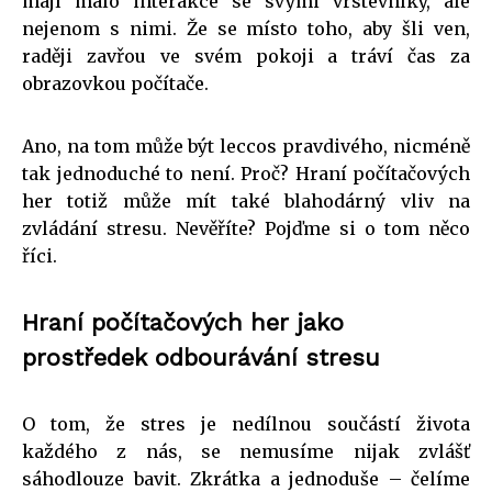
mají málo interakce se svými vrstevníky, ale
nejenom s nimi. Že se místo toho, aby šli ven,
raději zavřou ve svém pokoji a tráví čas za
obrazovkou počítače.
Ano, na tom může být leccos pravdivého, nicméně
tak jednoduché to není. Proč? Hraní počítačových
her totiž může mít také blahodárný vliv na
zvládání stresu. Nevěříte? Pojďme si o tom něco
říci.
Hraní počítačových her jako
prostředek odbourávání stresu
O tom, že stres je nedílnou součástí života
každého z nás, se nemusíme nijak zvlášť
sáhodlouze bavit. Zkrátka a jednoduše – čelíme