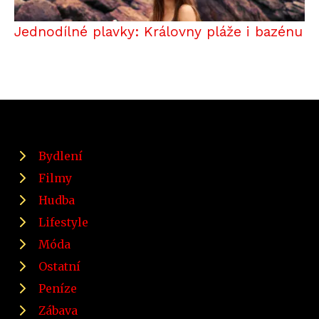
Jednodílné plavky: Královny pláže i bazénu
Bydlení
Filmy
Hudba
Lifestyle
Móda
Ostatní
Peníze
Zábava