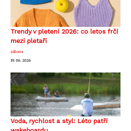
Trendy v pletení 2026: co letos frčí
mezi pletaři
zábava
19. 06. 2026
Voda, rychlost a styl: Léto patří
wakeboardu