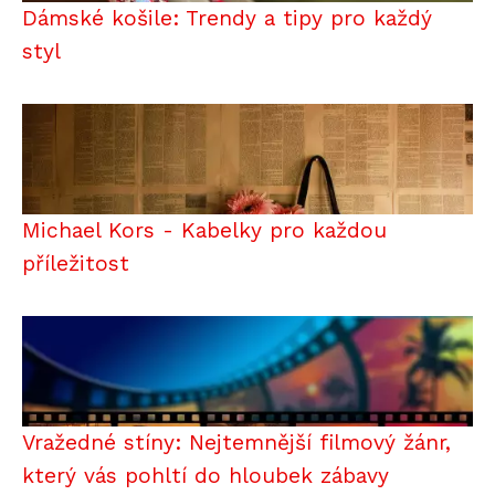
Dámské košile: Trendy a tipy pro každý
styl
Michael Kors - Kabelky pro každou
příležitost
Vražedné stíny: Nejtemnější filmový žánr,
který vás pohltí do hloubek zábavy