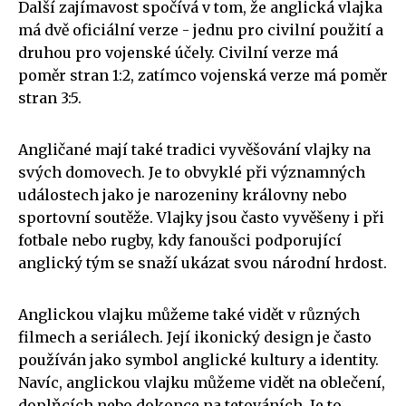
Další zajímavost spočívá v tom, že anglická vlajka
má dvě oficiální verze - jednu pro civilní použití a
druhou pro vojenské účely. Civilní verze má
poměr stran 1:2, zatímco vojenská verze má poměr
stran 3:5.
Angličané mají také tradici vyvěšování vlajky na
svých domovech. Je to obvyklé při významných
událostech jako je narozeniny královny nebo
sportovní soutěže. Vlajky jsou často vyvěšeny i při
fotbale nebo rugby, kdy fanoušci podporující
anglický tým se snaží ukázat svou národní hrdost.
Anglickou vlajku můžeme také vidět v různých
filmech a seriálech. Její ikonický design je často
používán jako symbol anglické kultury a identity.
Navíc, anglickou vlajku můžeme vidět na oblečení,
doplňcích nebo dokonce na tetováních. Je to