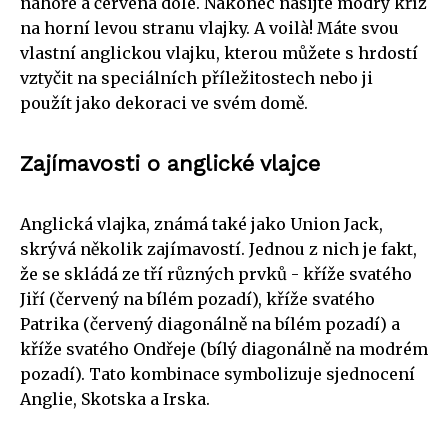
nahoře a červená dole. Nakonec našijte modrý kříž
na horní levou stranu vlajky. A voilà! Máte svou
vlastní anglickou vlajku, kterou můžete s hrdostí
vztyčit na speciálních příležitostech nebo ji
použít jako dekoraci ve svém domě.
Zajímavosti o anglické vlajce
Anglická vlajka, známá také jako Union Jack,
skrývá několik zajímavostí. Jednou z nich je fakt,
že se skládá ze tří různých prvků - kříže svatého
Jiří (červený na bílém pozadí), kříže svatého
Patrika (červený diagonálně na bílém pozadí) a
kříže svatého Ondřeje (bílý diagonálně na modrém
pozadí). Tato kombinace symbolizuje sjednocení
Anglie, Skotska a Irska.