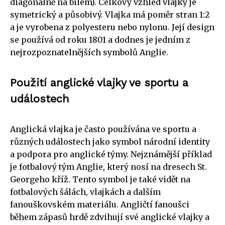
diagonálně na bílém). Celkový vzhled vlajky je
symetrický a působivý. Vlajka má poměr stran 1:2
a je vyrobena z polyesteru nebo nylonu. Její design
se používá od roku 1801 a dodnes je jedním z
nejrozpoznatelnějších symbolů Anglie.
Použití anglické vlajky ve sportu a
událostech
Anglická vlajka je často používána ve sportu a
různých událostech jako symbol národní identity
a podpora pro anglické týmy. Nejznámější příklad
je fotbalový tým Anglie, který nosí na dresech St.
Georgeho kříž. Tento symbol je také vidět na
fotbalových šálách, vlajkách a dalším
fanouškovském materiálu. Angličtí fanoušci
během zápasů hrdě zdvihují své anglické vlajky a