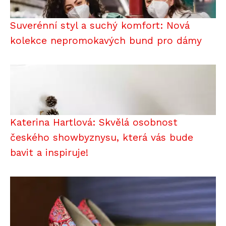
Suverénní styl a suchý komfort: Nová
kolekce nepromokavých bund pro dámy
Katerina Hartlová: Skvělá osobnost
českého showbyznysu, která vás bude
bavit a inspiruje!