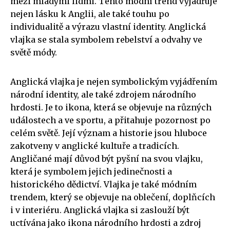
mezi mladými lidmi. Tento módní trend vyjadřuje
nejen lásku k Anglii, ale také touhu po
individualitě a výrazu vlastní identity. Anglická
vlajka se stala symbolem rebelství a odvahy ve
světě módy.
Anglická vlajka je nejen symbolickým vyjádřením
národní identity, ale také zdrojem národního
hrdosti. Je to ikona, která se objevuje na různých
událostech a ve sportu, a přitahuje pozornost po
celém světě. Její význam a historie jsou hluboce
zakotveny v anglické kultuře a tradicích.
Angličané mají důvod být pyšní na svou vlajku,
která je symbolem jejich jedinečnosti a
historického dědictví. Vlajka je také módním
trendem, který se objevuje na oblečení, doplňcích
i v interiéru. Anglická vlajka si zaslouží být
uctívána jako ikona národního hrdosti a zdroj