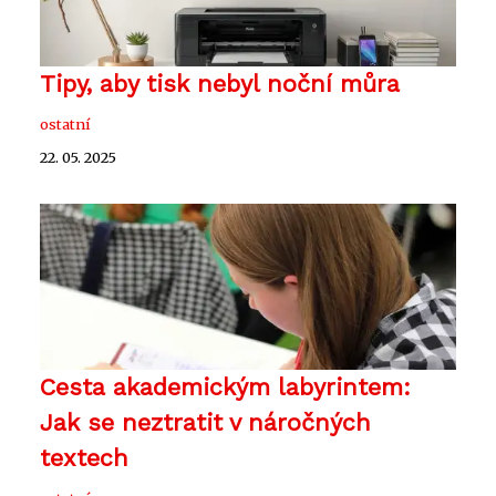
Tipy, aby tisk nebyl noční můra
ostatní
22. 05. 2025
Cesta akademickým labyrintem:
Jak se neztratit v náročných
textech