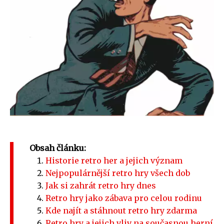
Obsah článku:
Historie retro her a jejich význam
Nejpopulárnější retro hry všech dob
Jak si zahrát retro hry dnes
Retro hry jako zábava pro celou rodinu
Kde najít a stáhnout retro hry zdarma
Retro hry a jejich vliv na současnou herní