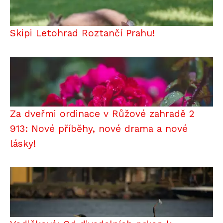
Skipi Letohrad Roztančí Prahu!
Za dveřmi ordinace v Růžové zahradě 2
913: Nové příběhy, nové drama a nové
lásky!