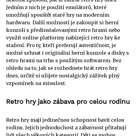
Jedním z nich je použití emulátorů, které
umožňují spouštět staré hry na moderním
hardwaru. Další možností je zakoupit si herní
konzoli s předinstalovanými retro hrami nebo
využít online platformy nabízející retro hry ke
stažení. Pro ty, kteří preferují autentičnost, je
možné sehnat i originální herní konzole a disky s
retro hrami na trhu s použitým softwarem. Bez
ohledu na to, jak se rozhodnete hrát retro hry
dnes, určitě si užijete nostalgický zážitek plný
vzpomínek na minulost.
Retro hry jako zábava pro celou rodinu
Retro hry mají jedinečnou schopnost bavit celou
rodinu. Jejich jednoduchost a zábavnost přitahují
lidi všech věkových kategorií. Děti se mohou