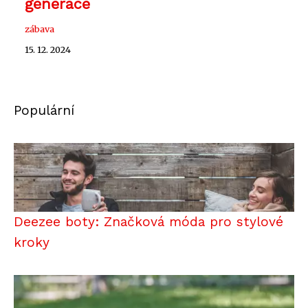
generace
zábava
15. 12. 2024
Populární
Deezee boty: Značková móda pro stylové
kroky