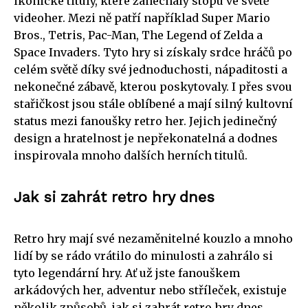
ikonické tituly, které zanechaly stopu ve světě
videoher. Mezi ně patří například Super Mario
Bros., Tetris, Pac-Man, The Legend of Zelda a
Space Invaders. Tyto hry si získaly srdce hráčů po
celém světě díky své jednoduchosti, nápaditosti a
nekonečné zábavě, kterou poskytovaly. I přes svou
stařičkost jsou stále oblíbené a mají silný kultovní
status mezi fanoušky retro her. Jejich jedinečný
design a hratelnost je nepřekonatelná a dodnes
inspirovala mnoho dalších herních titulů.
Jak si zahrát retro hry dnes
Retro hry mají své nezaměnitelné kouzlo a mnoho
lidí by se rádo vrátilo do minulosti a zahrálo si
tyto legendární hry. Ať už jste fanouškem
arkádových her, adventur nebo stříleček, existuje
několik způsobů, jak si zahrát retro hry dnes.