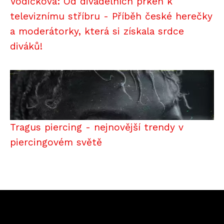
Vodičková: Od divadelních prken k
televiznímu stříbru - Příběh české herečky
a moderátorky, která si získala srdce
diváků!
Tragus piercing - nejnovější trendy v
piercingovém světě