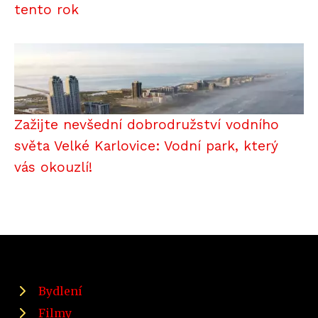
tento rok
Zažijte nevšední dobrodružství vodního
světa Velké Karlovice: Vodní park, který
vás okouzlí!
Bydlení
Filmy