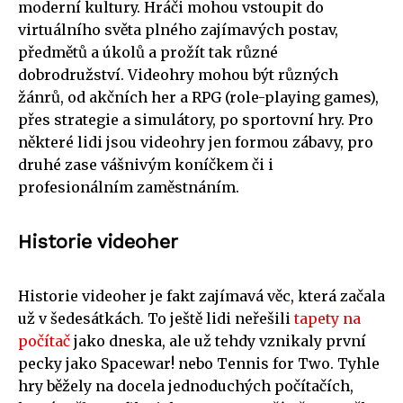
moderní kultury. Hráči mohou vstoupit do
virtuálního světa plného zajímavých postav,
předmětů a úkolů a prožít tak různé
dobrodružství. Videohry mohou být různých
žánrů, od akčních her a RPG (role-playing games),
přes strategie a simulátory, po sportovní hry. Pro
některé lidi jsou videohry jen formou zábavy, pro
druhé zase vášnivým koníčkem či i
profesionálním zaměstnáním.
Historie videoher
Historie videoher je fakt zajímavá věc, která začala
už v šedesátkách. To ještě lidi neřešili
tapety na
počítač
jako dneska, ale už tehdy vznikaly první
pecky jako Spacewar! nebo Tennis for Two. Tyhle
hry běžely na docela jednoduchých počítačích,