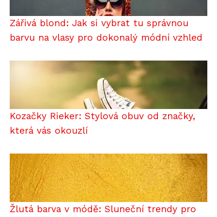
Zářivá blond: Jak si vybrat tu správnou
barvu na vlasy pro dokonalý módní vzhled
Kozačky Rieker: Stylová obuv od značky,
která vás okouzlí
Žlutá barva v módě: Sluneční trendy pro