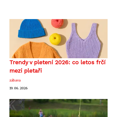
Trendy v pletení 2026: co letos frčí
mezi pletaři
zábava
19. 06. 2026