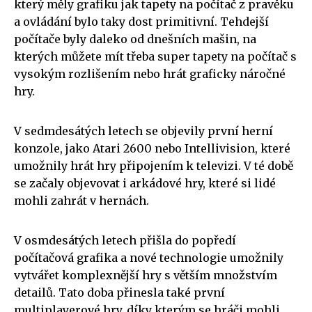
který měly grafiku jak tapety na počítač z pravěku
a ovládání bylo taky dost primitivní. Tehdejší
počítače byly daleko od dnešních mašin, na
kterých můžete mít třeba super tapety na počítač s
vysokým rozlišením nebo hrát graficky náročné
hry.
V sedmdesátých letech se objevily první herní
konzole, jako Atari 2600 nebo Intellivision, které
umožnily hrát hry připojením k televizi. V té době
se začaly objevovat i arkádové hry, které si lidé
mohli zahrát v hernách.
V osmdesátých letech přišla do popředí
počítačová grafika a nové technologie umožnily
vytvářet komplexnější hry s větším množstvím
detailů. Tato doba přinesla také první
multiplayerové hry, díky kterým se hráči mohli