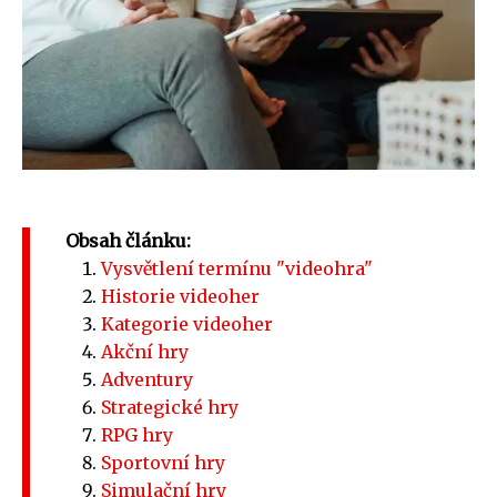
Obsah článku:
Vysvětlení termínu "videohra"
Historie videoher
Kategorie videoher
Akční hry
Adventury
Strategické hry
RPG hry
Sportovní hry
Simulační hry