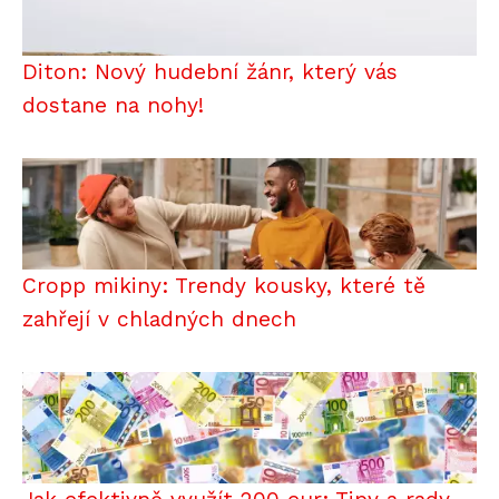
Diton: Nový hudební žánr, který vás
dostane na nohy!
Cropp mikiny: Trendy kousky, které tě
zahřejí v chladných dnech