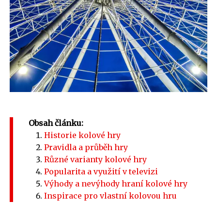
Obsah článku:
Historie kolové hry
Pravidla a průběh hry
Různé varianty kolové hry
Popularita a využití v televizi
Výhody a nevýhody hraní kolové hry
Inspirace pro vlastní kolovou hru