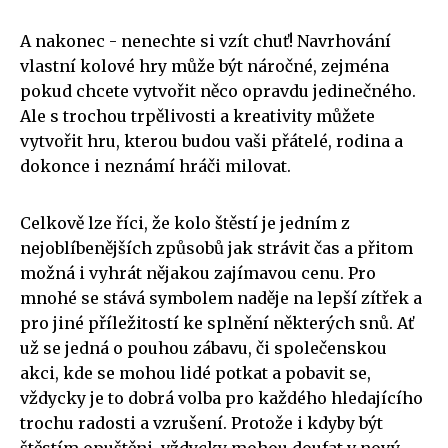
A nakonec - nenechte si vzít chuť! Navrhování
vlastní kolové hry může být náročné, zejména
pokud chcete vytvořit něco opravdu jedinečného.
Ale s trochou trpělivosti a kreativity můžete
vytvořit hru, kterou budou vaši přátelé, rodina a
dokonce i neznámí hráči milovat.
Celkově lze říci, že kolo štěstí je jedním z
nejoblíbenějších způsobů jak strávit čas a přitom
možná i vyhrát nějakou zajímavou cenu. Pro
mnohé se stává symbolem naděje na lepší zítřek a
pro jiné příležitostí ke splnění některých snů. Ať
už se jedná o pouhou zábavu, či společenskou
akci, kde se mohou lidé potkat a pobavit se,
vždycky je to dobrá volba pro každého hledajícího
trochu radosti a vzrušení. Protože i kdyby být
štěstím opuštěni, vždycky mohou doufat v nový