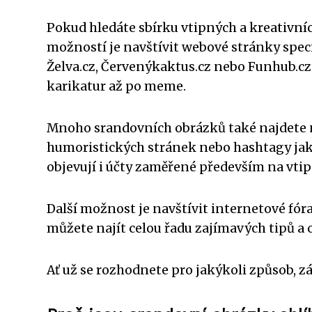
Pokud hledáte sbírku vtipných a kreativní
možností je navštívit webové stránky spec
Želva.cz, Červenýkaktus.cz nebo Funhub.cz.
karikatur až po meme.
Mnoho srandovních obrázků také najdete na 
humoristických stránek nebo hashtagy ja
objevují i účty zaměřené především na vt
Další možnost je navštívit internetové fór
můžete najít celou řadu zajímavých tipů a
Ať už se rozhodnete pro jakýkoli způsob, záb