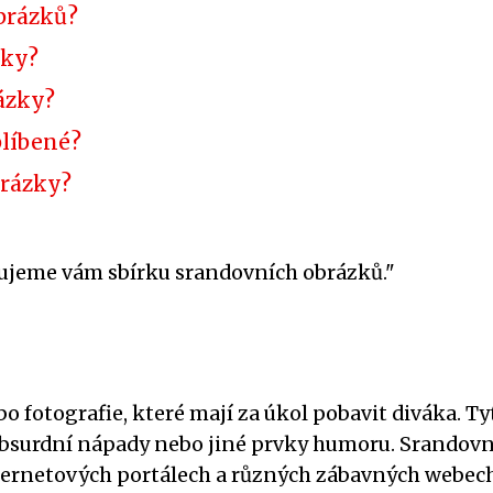
brázků?
zky?
rázky?
blíbené?
brázky?
avujeme vám sbírku srandovních obrázků."
o fotografie, které mají za úkol pobavit diváka. Ty
 absurdní nápady nebo jiné prvky humoru. Srandovn
internetových portálech a různých zábavných webec