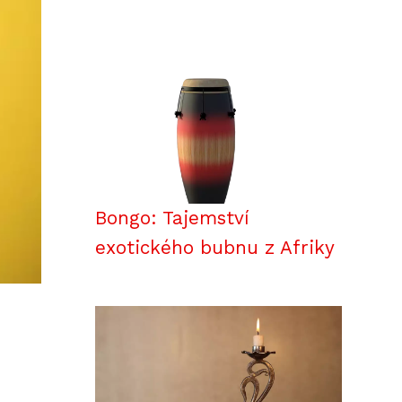
Bongo: Tajemství
exotického bubnu z Afriky