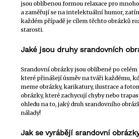
jsou oblíbenou formou relaxace pro mnoho 
a zaměřují se na intelektuální humor, zatí
každém případě je cílem těchto obrázků r
starosti.
Jaké jsou druhy srandovních ob
Srandovní obrázky jsou oblíbené po celém 
které přinášejí úsměv na tváři každému, kd
meme obrázky, karikatury, ilustrace a fotom
obrázky, které zachycují chyby nebo trapa
ohledu na to, jaký druh srandovního obráz
nálady!
Jak se vyrábějí srandovní obrázk