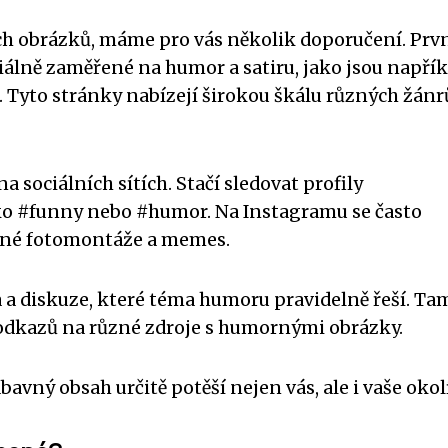
ch obrázků, máme pro vás několik doporučení. Prv
iálně zaměřené na humor a satiru, jako jsou napřík
 Tyto stránky nabízejí širokou škálu různých žánr
sociálních sítích. Stačí sledovat profily
ko #funny nebo #humor. Na Instagramu se často
ipné fotomontáže a memes.
a a diskuze, které téma humoru pravidelně řeší. Ta
 odkazů na různé zdroje s humornými obrázky.
avný obsah určitě potěší nejen vás, ale i vaše okolí