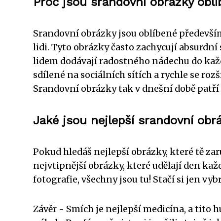
Proč jsou srandovní obrázky obl
Srandovní obrázky jsou oblíbené především
lidi. Tyto obrázky často zachycují absurdní
lidem dodávají radostného nádechu do ka
sdílené na sociálních sítích a rychle se rozš
Srandovní obrázky tak v dnešní době patří
Jaké jsou nejlepší srandovní obr
Pokud hledáš nejlepší obrázky, které tě zar
nejvtipnější obrázky, které udělají den k
fotografie, všechny jsou tu! Stačí si jen vyb
Závěr - Smích je nejlepší medicína, a tit