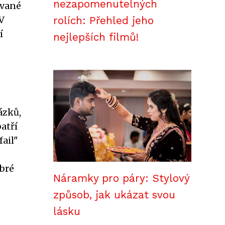
nezapomenutelných
ované
V
rolích: Přehled jeho
í
nejlepších filmů!
ázků,
atří
fail"
obré
Náramky pro páry: Stylový
způsob, jak ukázat svou
lásku