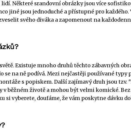
lidí. Některé srandovní obrázky jsou více sofistik
mco jiné jsou jednoduché a přístupné pro každého. 
ozveselit svého diváka a zapomenout na každodenn
rázků?
světě. Existuje mnoho druhů těchto zábavných obr
o se na ně podívá. Mezi nejčastěji používané typy p
ontáže s popiskem. Další zajímavý druh jsou tzv. "
sy v běžném životě a mohou být velmi komické. Bez
ku si vyberete, doufáme, že vám poskytne dávku d
y?