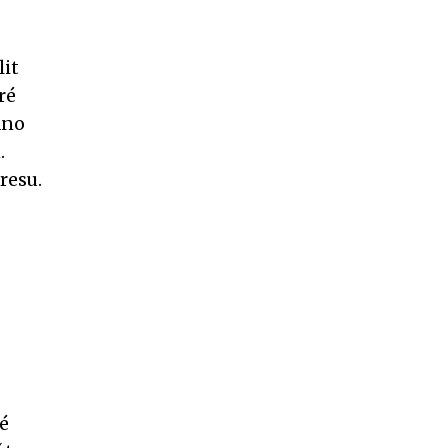
lit
ré
dno
.
resu.
é