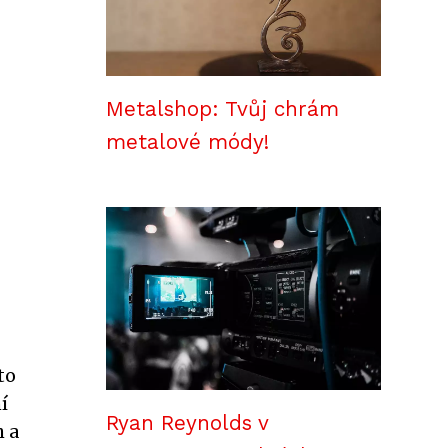
Metalshop: Tvůj chrám
metalové módy!
to
í
Ryan Reynolds v
h a