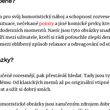
íbené?
 pro svůj humoristický náboj a schopnost rozvese
 situace, nečekané
pointy
a jiné komické prvky, kte
ždodenních momentů. Navíc jsou tyto obrázky sna
íří mezi uživatele, kteří si rádi poťouchle zlepší den
 mezi oblíbený způsob relaxace a odreagování od st
ázky?
učeně rozesmějí, pak přestáváš hledat. Tady jsou ty
aždému. Od klasických memů až po originální vtipné
rat a užít si dobrý smích.
o humoristické obrázky jsou zaručeným zdrojem dobr