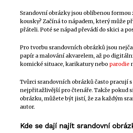
Srandovní obrázky jsou oblíbenou formou z
kousky? Začíná to nápadem, který může přijí
přáteli. Poté se nápad převádí do skici a po
Pro tvorbu srandovních obrázků jsou nejča
papír a malování akvarelem, až po digitál
komické situace, karikatury nebo
parodie
n
Tvůrci srandovních obrázků často pracují s
nejpřitažlivější pro čtenáře. Takže pokud 
obrázku, můžete být jistí, že za každým s
autor.
Kde se dají najít srandovní obráz