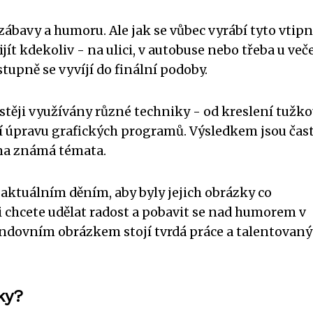
ábavy a humoru. Ale jak se vůbec vyrábí tyto vtip
t kdekoliv - na ulici, v autobuse nebo třeba u veče
stupně se vyvíjí do finální podoby.
stěji využívány různé techniky - od kreslení tužk
ní úpravu grafických programů. Výsledkem jsou čas
a známá témata.
 aktuálním děním, aby byly jejich obrázky co
si chcete udělat radost a pobavit se nad humorem v
randovním obrázkem stojí tvrdá práce a talentovaný
ky?