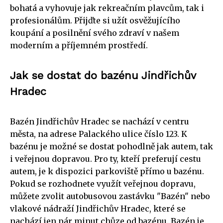
bohatá a vyhovuje jak rekreačním plavcům, tak i
profesionálům. Přijďte si užít osvěžujícího
koupání a posilnění svého zdraví v našem
moderním a příjemném prostředí.
Jak se dostat do bazénu Jindřichův
Hradec
Bazén Jindřichův Hradec se nachází v centru
města, na adrese Palackého ulice číslo 123. K
bazénu je možné se dostat pohodlně jak autem, tak
i veřejnou dopravou. Pro ty, kteří preferují cestu
autem, je k dispozici parkoviště přímo u bazénu.
Pokud se rozhodnete využít veřejnou dopravu,
můžete zvolit autobusovou zastávku "Bazén" nebo
vlakové nádraží Jindřichův Hradec, které se
nachází jen pár minut chůze od bazénu. Bazén je