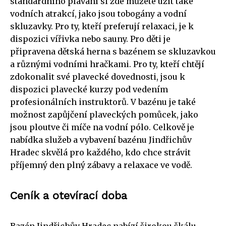
standardního plavání si zde můžete užít také
vodních atrakcí, jako jsou tobogány a vodní
skluzavky. Pro ty, kteří preferují relaxaci, je k
dispozici vířivka nebo sauny. Pro děti je
připravena dětská herna s bazénem se skluzavkou
a různými vodními hračkami. Pro ty, kteří chtějí
zdokonalit své plavecké dovednosti, jsou k
dispozici plavecké kurzy pod vedením
profesionálních instruktorů. V bazénu je také
možnost zapůjčení plaveckých pomůcek, jako
jsou ploutve či míče na vodní pólo. Celkově je
nabídka služeb a vybavení bazénu Jindřichův
Hradec skvělá pro každého, kdo chce strávit
příjemný den plný zábavy a relaxace ve vodě.
Ceník a otevírací doba
Bazén Jindřichův Hradec nabízí širokou škálu