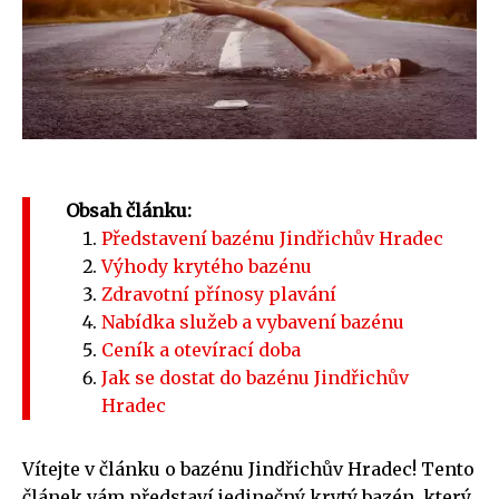
Obsah článku:
Představení bazénu Jindřichův Hradec
Výhody krytého bazénu
Zdravotní přínosy plavání
Nabídka služeb a vybavení bazénu
Ceník a otevírací doba
Jak se dostat do bazénu Jindřichův
Hradec
Vítejte v článku o bazénu Jindřichův Hradec! Tento
článek vám představí jedinečný krytý bazén, který