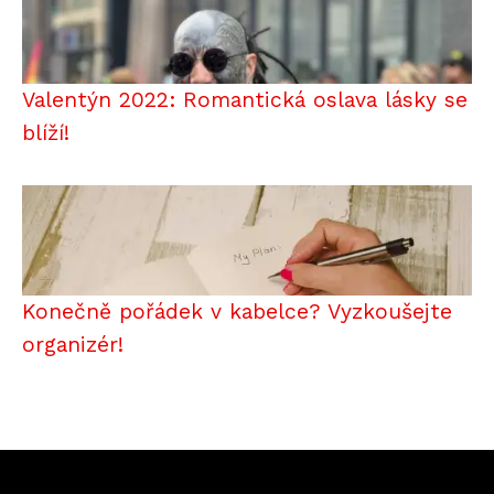
Valentýn 2022: Romantická oslava lásky se
blíží!
Konečně pořádek v kabelce? Vyzkoušejte
organizér!