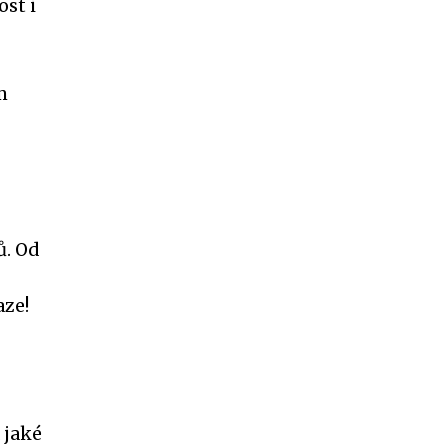
ost i
m
ů. Od
aze!
 jaké