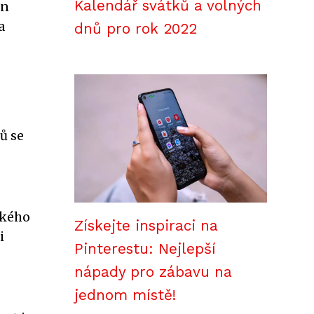
Kalendář svátků a volných
en
a
dnů pro rok 2022
ů se
ského
Získejte inspiraci na
i
Pinterestu: Nejlepší
nápady pro zábavu na
jednom místě!