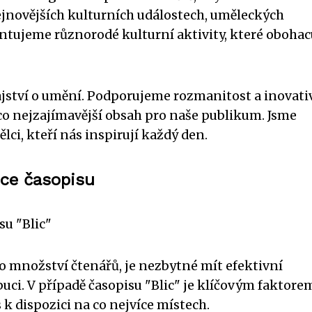
novějších kulturních událostech, uměleckých
ntujeme různorodé kulturní aktivity, které obohac
ajství o umění. Podporujeme rozmanitost a inovati
 co nejzajímavější obsah pro naše publikum. Jsme
ci, kteří nás inspirují každý den.
uce časopisu
su "Blic"
ho množství čtenářů, je nezbytné mít efektivní
uci. V případě časopisu "Blic" je klíčovým faktore
 k dispozici na co nejvíce místech.