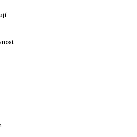
ují
vnost
m