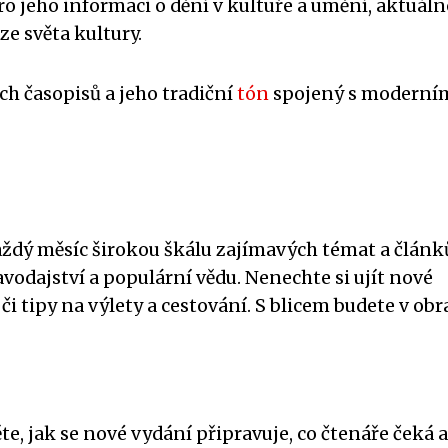
 pro jeho informaci o dění v kultuře a umění, aktuáln
e světa kultury.
ích časopisů a jeho tradiční
tón
spojený s moderní
aždý měsíc širokou škálu zajímavých témat a článk
avodajství a populární vědu. Nenechte si ujít nové
i tipy na výlety a cestování. S blicem budete v obr
te, jak se nové vydání připravuje, co čtenáře čeká a