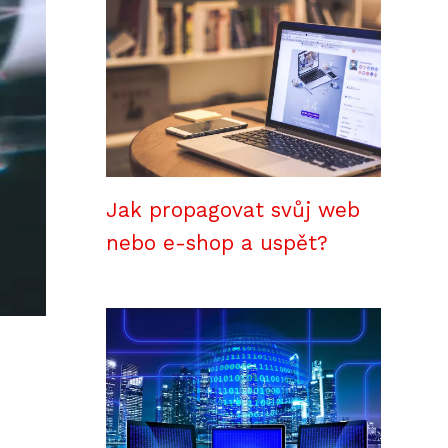
Jak propagovat svůj web
nebo e-shop a uspět?