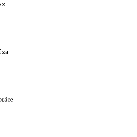
 z
í za
práce