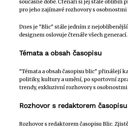
současné době. Čtenáři si jej stále oblíbili
pro jeho zajímavé rozhovory s osobnostmi z
Dnes je "Blic" stále jedním z nejoblíbenějš
designem oslovuje čtenáře všech generací.
Témata a obsah časopisu
"Témata a obsah časopisu blic" přinášejí k
politiky, kultury a umění, po sportovní zpr
trendy, exkluzivní rozhovory s osobnostmi č
Rozhovor s redaktorem časopisu
Rozhovor s redaktorem časopisu Blic. Zjistě