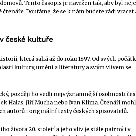
 domovů. Tento časopis je navržen tak, aby byl nej
vé čtenáře. Doufáme, že se k nám budete rádi vracet 
v české kultuře
storií, která sahá až do roku 1897. Od svých počátk
ti kultury, umění a literatury a svým vlivem se
ický, později ho vedli nejvýznamnější osobnosti če
šek Halas, Jiří Mucha nebo Ivan Klíma. Čtenáři mohl
h autorů i originální texty českých spisovatelů.
ho života 20. století a jeho vliv je stále patrný i v