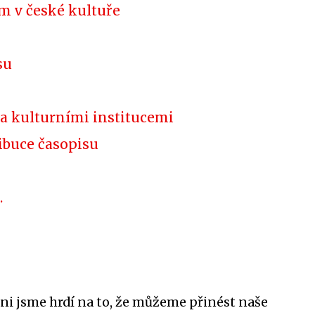
m v české kultuře
su
 a kulturními institucemi
ibuce časopisu
.
chni jsme hrdí na to, že můžeme přinést naše