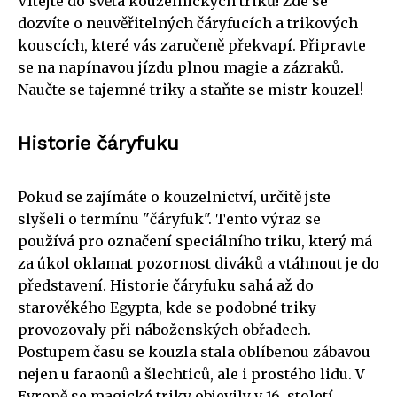
Vítejte do světa kouzelnických triků! Zde se
dozvíte o neuvěřitelných čáryfucích a trikových
kouscích, které vás zaručeně překvapí. Připravte
se na napínavou jízdu plnou magie a zázraků.
Naučte se tajemné triky a staňte se mistr kouzel!
Historie čáryfuku
Pokud se zajímáte o kouzelnictví, určitě jste
slyšeli o termínu "čáryfuk". Tento výraz se
používá pro označení speciálního triku, který má
za úkol oklamat pozornost diváků a vtáhnout je do
představení. Historie čáryfuku sahá až do
starověkého Egypta, kde se podobné triky
provozovaly při náboženských obřadech.
Postupem času se kouzla stala oblíbenou zábavou
nejen u faraonů a šlechticů, ale i prostého lidu. V
Evropě se magické triky objevily v 16. století,