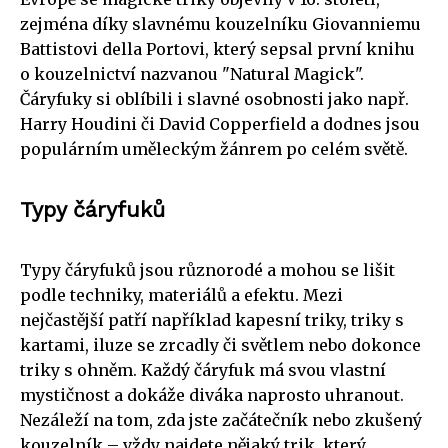
zejména díky slavnému kouzelníku Giovanniemu
Battistovi della Portovi, který sepsal první knihu
o kouzelnictví nazvanou "Natural Magick".
Čáryfuky si oblíbili i slavné osobnosti jako např.
Harry Houdini či David Copperfield a dodnes jsou
populárním uměleckým žánrem po celém světě.
Typy čáryfuků
Typy čáryfuků jsou různorodé a mohou se lišit
podle techniky, materiálů a efektu. Mezi
nejčastější patří například kapesní triky, triky s
kartami, iluze se zrcadly či světlem nebo dokonce
triky s ohněm. Každý čáryfuk má svou vlastní
mystičnost a dokáže diváka naprosto uhranout.
Nezáleží na tom, zda jste začátečník nebo zkušený
kouzelník – vždy najdete nějaký trik, který