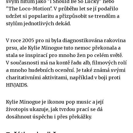
svým hitům jako "I Should Be So Lucky" nebo
"The Loco-Motion". V průběhu let se jí podařilo
udržet si popularitu a přizpůsobit se trendům a
stylům jednotlivých dekád.
V roce 2005 pro ni byla diagnostikována rakovina
prsu, ale Kylie Minogue tuto nemoc překonala a
stala se inspirací pro mnoho žen po celém světě.
V současnosti má na kontě řadu alb, filmových rolí
a mnoho hudebních ocenění. Je také známá svými
charitativními aktivitami, například v boji proti
HIV/AIDS.
Kylie Minogue je ikonou pop music a její
životopis ukazuje, jak tvrdou prací se dá
dosáhnout úspěchu i přes překážky.