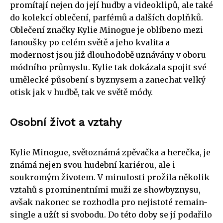
promítají nejen do její hudby a videoklipů, ale také
do kolekcí oblečení, parfémů a dalších doplňků.
Oblečení značky Kylie Minogue je oblíbeno mezi
fanoušky po celém světě a jeho kvalita a
modernost jsou již dlouhodobě uznávány v oboru
módního průmyslu. Kylie tak dokázala spojit své
umělecké působení s byznysem a zanechat velký
otisk jak v hudbě, tak ve světě módy.
Osobní život a vztahy
Kylie Minogue, světoznámá zpěvačka a herečka, je
známá nejen svou hudební kariérou, ale i
soukromým životem. V minulosti prožila několik
vztahů s prominentními muži ze showbyznysu,
avšak nakonec se rozhodla pro nejistoté remain-
single a užít si svobodu. Do této doby se jí podařilo