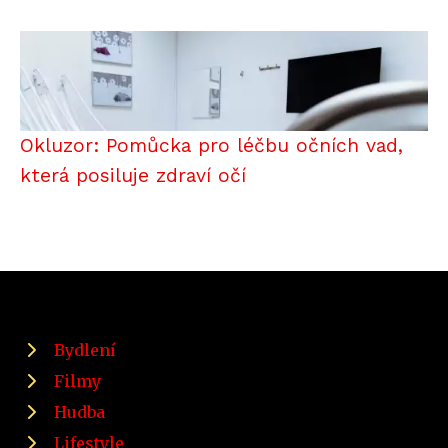
Okluzor: Pomůcka pro léčbu očních vad,
která posiluje zdraví očí
Bydlení
Filmy
Hudba
Lifestyle