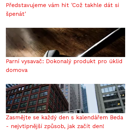
Představujeme vám hit 'Což takhle dát si
špenát'
Parní vysavač: Dokonalý produkt pro úklid
domova
Zasmějte se každý den s kalendářem Beda
- nejvtipnější způsob, jak začít den!