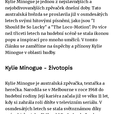
Kylie Minogue je jednou z nejslavnějších a
nejobdivovanějších zpěvaček dnešní doby. Tato
australská hvězda se proslavila již v osmdesátých
letech svými hitovými písněmi, jako jsou "I
Should Be So Lucky" a "The Loco-Motion". Po více
než třiceti letech na hudební scéně se stala ikonou
popu a inspirací pro mnoho umělců. V tomto
článku se zaměříme na úspěchy a přínosy Kylie
Minogue v oblasti hudby.
Kylie Minogue - životopis
Kylie Minogue je australská zpěvačka, textařka a
herečka. Narodila se v Melbourne v roce 1968 do
hudební rodiny. Její kariéra začala již ve věku 11 let,
kdy si zahrála roli dítěte v televizním seriálu. V
osmdesátých letech se stala světoznámou díky