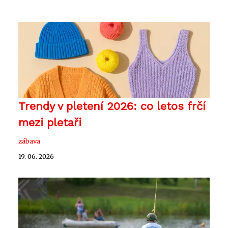
Trendy v pletení 2026: co letos frčí
mezi pletaři
zábava
19. 06. 2026