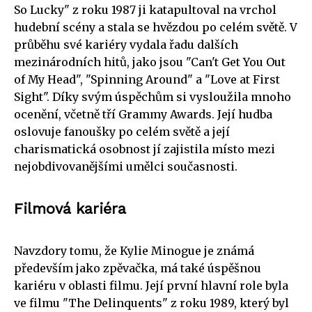
So Lucky" z roku 1987 ji katapultoval na vrchol
hudební scény a stala se hvězdou po celém světě. V
průběhu své kariéry vydala řadu dalších
mezinárodních hitů, jako jsou "Can't Get You Out
of My Head", "Spinning Around" a "Love at First
Sight". Díky svým úspěchům si vysloužila mnoho
ocenění, včetně tří Grammy Awards. Její hudba
oslovuje fanoušky po celém světě a její
charismatická osobnost jí zajistila místo mezi
nejobdivovanějšími umělci současnosti.
Filmová kariéra
Navzdory tomu, že Kylie Minogue je známá
především jako zpěvačka, má také úspěšnou
kariéru v oblasti filmu. Její první hlavní role byla
ve filmu "The Delinquents" z roku 1989, který byl