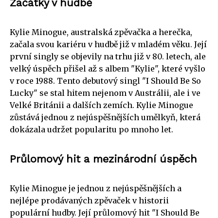
Začátky v hudbě
Kylie Minogue, australská zpěvačka a herečka,
začala svou kariéru v hudbě již v mladém věku. Její
první singly se objevily na trhu již v 80. letech, ale
velký úspěch přišel až s albem "Kylie", které vyšlo
v roce 1988. Tento debutový singl "I Should Be So
Lucky" se stal hitem nejenom v Austrálii, ale i ve
Velké Británii a dalších zemích. Kylie Minogue
zůstává jednou z nejúspěšnějších umělkyň, která
dokázala udržet popularitu po mnoho let.
Průlomový hit a mezinárodní úspěch
Kylie Minogue je jednou z nejúspěšnějších a
nejlépe prodávaných zpěvaček v historii
populární hudby. Její průlomový hit "I Should Be