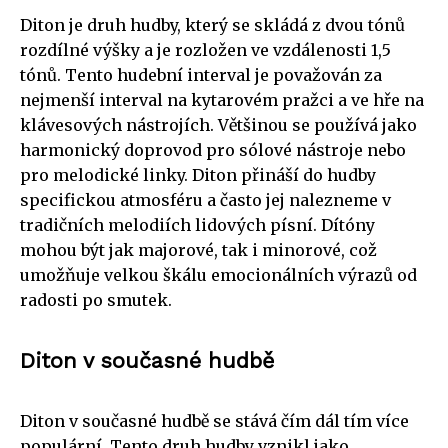
Diton je druh hudby, který se skládá z dvou tónů
rozdílné výšky a je rozložen ve vzdálenosti 1,5
tónů. Tento hudební interval je považován za
nejmenší interval na kytarovém pražci a ve hře na
klávesových nástrojích. Většinou se používá jako
harmonický doprovod pro sólové nástroje nebo
pro melodické linky. Diton přináší do hudby
specifickou atmosféru a často jej nalezneme v
tradičních melodiích lidových písní. Dítóny
mohou být jak majorové, tak i minorové, což
umožňuje velkou škálu emocionálních výrazů od
radosti po smutek.
Diton v současné hudbě
Diton v současné hudbě se stává čím dál tím více
populární. Tento druh hudby vznikl jako