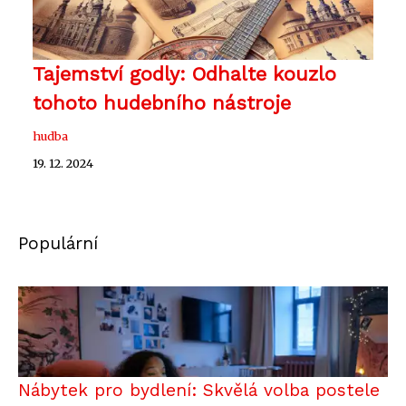
Tajemství godly: Odhalte kouzlo
tohoto hudebního nástroje
hudba
19. 12. 2024
Populární
Nábytek pro bydlení: Skvělá volba postele