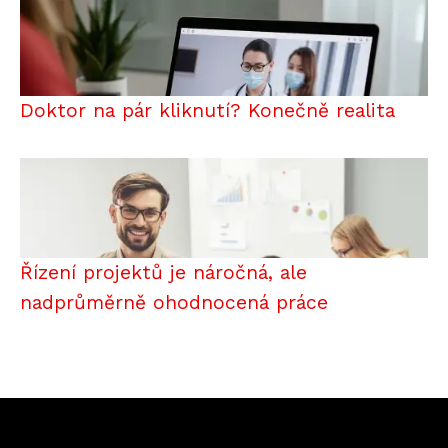
Doktor na pár kliknutí? Konečně realita
Řízení projektů je náročná, ale
nadprůměrně ohodnocená práce