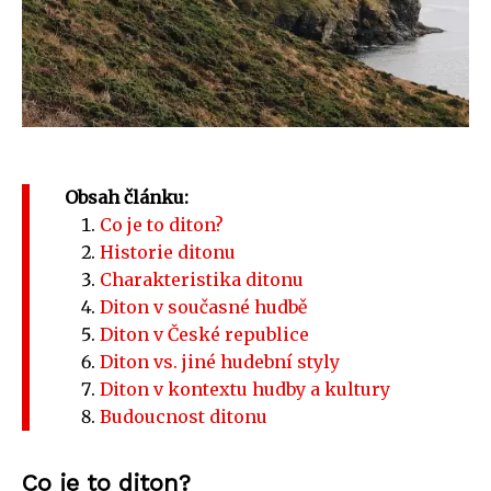
Obsah článku:
Co je to diton?
Historie ditonu
Charakteristika ditonu
Diton v současné hudbě
Diton v České republice
Diton vs. jiné hudební styly
Diton v kontextu hudby a kultury
Budoucnost ditonu
Co je to diton?