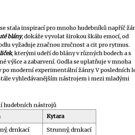
, se stala inspirací pro mnoho hudebníků napříč žán
uté blány
, dokáže vyvolat širokou škálu emocí, od
odlu vyžaduje značnou zručnost a cit pro rytmus.
liček
, kterými udeří do blány v různých bodech a s
né výšce a zabarvení. Godla se uplatňuje v mnoha
by po moderní experimentální žánry. V posledních l
 stále vyhledávanějším nástrojem i mezi mladými
í hudebních nástrojů
a
Kytara
ný, drnkací
Strunný, drnkací