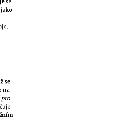
je
se
 jako
je,
ž se
o na
 pro
čuje
děním