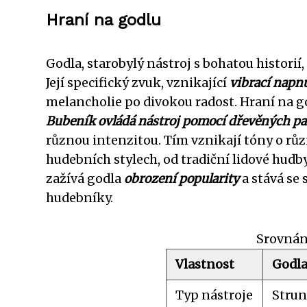
Hraní na godlu
Godla, starobylý nástroj s bohatou historií
Její specifický zvuk, vznikající
vibrací napn
melancholie po divokou radost. Hraní na g
Bubeník ovládá nástroj pomocí dřevěných pa
různou intenzitou. Tím vznikají tóny o růz
hudebních stylech, od tradiční lidové hud
zažívá godla
obrození popularity
a stává se
hudebníky.
Srovnán
Vlastnost
Godl
Typ nástroje
Strun