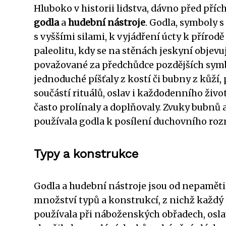
Hluboko v historii lidstva, dávno před pří
godla
a
hudební nástroje
. Godla, symboly
s vyššími silami, k vyjádření úcty k přírodě
paleolitu, kdy se na stěnách jeskyní objevu
považované za předchůdce pozdějších symb
jednoduché píšťaly z kostí či bubny z kůží
součástí rituálů, oslav i každodenního živo
často prolínaly a doplňovaly. Zvuky bubnů a
používala godla k posílení duchovního roz
Typy a konstrukce
Godla a hudební nástroje jsou od nepaměti s
množství typů a konstrukcí, z nichž každý
používala při náboženských obřadech, oslav