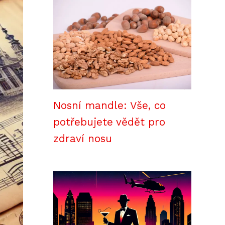
Nosní mandle: Vše, co
potřebujete vědět pro
zdraví nosu