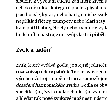
sloužily k vyvolání duchů, zahánění zlých 
dělí do několika kategorií podle způsobu r
jsou housle, kytary nebo harfy, u nichž zv
například flétny, trumpety nebo klarinety,
kam patří bubny, činely nebo xylofony, vyd
hudebního nástroje má svůj vlastní příběh a
Zvuk a ladění
Zvuk, který vydává godla, je stejně jedineč
rozeznívají údery paliček
. Tón je ovlivněn
výrobu nástroje, napětí strun a samozřejm
dosažení harmonického zvuku
. Godla se ob
specifickým, často melancholickým zvuke
a hledat tak nové zvukové možnosti nástr