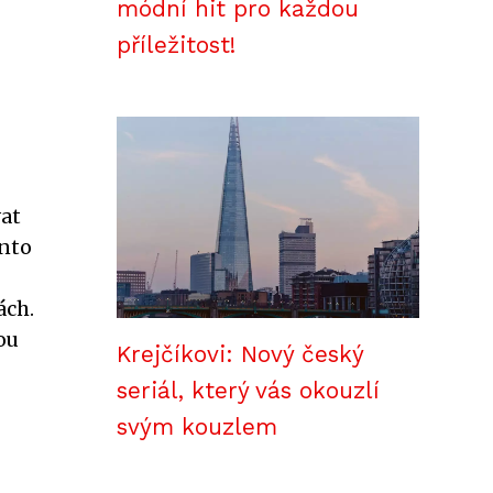
módní hit pro každou
příležitost!
at
ento
ách.
ou
Krejčíkovi: Nový český
seriál, který vás okouzlí
svým kouzlem