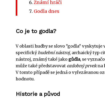
Známí hráči
Godla dnes
Co je to godla?
V oblasti hudby se slovo "godla" vyskytuj
specifický
hudební nástroj
, archaický typ c
nástroj, známý také jako
gůdla
, se vyznač
může také představovat
ozdobný prvek
na 
V tomto případě se jedná o vyřezávanou oz
hodnotu.
Historie a původ