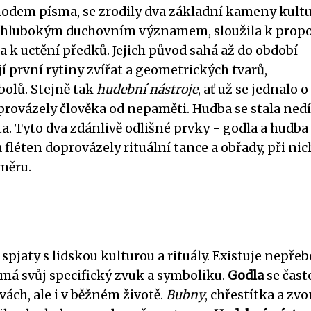
chodem písma, se zrodily dva základní kameny kultu
 s hlubokým duchovním významem, sloužila k propo
 a k uctění předků. Jejich původ sahá až do období
jí první rytiny zvířat a geometrických tvarů,
olů. Stejně tak
hudební nástroje
, ať už se jednalo o
, provázely člověka od nepaměti. Hudba se stala ned
ta. Tyto dva zdánlivě odlišné prvky - godla a hudba 
 fléten doprovázely rituální tance a obřady, při nic
měru.
pjaty s lidskou kulturou a rituály. Existuje nepře
 má svůj specifický zvuk a symboliku.
Godla
se čast
ách, ale i v běžném životě.
Bubny
, chřestítka a zv