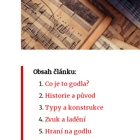
Obsah článku:
Co je to godla?
Historie a původ
Typy a konstrukce
Zvuk a ladění
Hraní na godlu