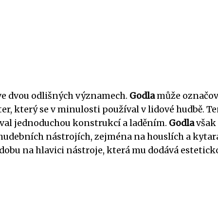
e ve dvou odlišných významech.
Godla
může označov
iter, který se v minulosti používal v lidové hudbě. T
oval jednoduchou konstrukcí a laděním.
Godla
však
hudebních nástrojích, zejména na houslích a kytar
dobu na hlavici nástroje, která mu dodává estetick