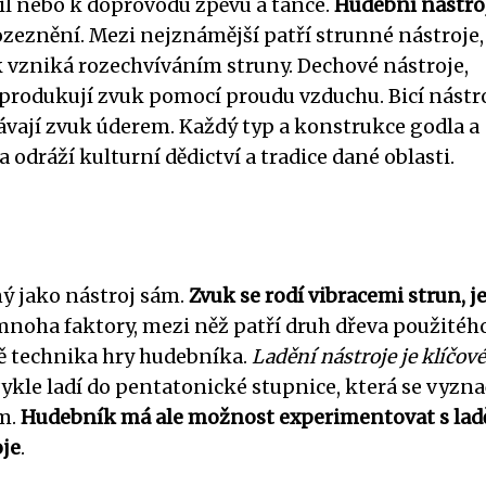
sil nebo k doprovodu zpěvu a tance.
Hudební nástro
ozeznění. Mezi nejznámější patří strunné nástroje,
uk vzniká rozechvíváním struny. Dechové nástroje,
 produkují zvuk pomocí proudu vzduchu. Bicí nástro
ávají zvuk úderem. Každý typ a konstrukce godla a
 odráží kulturní dědictví a tradice dané oblasti.
ný jako nástroj sám.
Zvuk se rodí vibracemi strun, je
 mnoha faktory, mezi něž patří druh dřeva použitéh
ě technika hry hudebníka.
Ladění nástroje je klíčové
vykle ladí do pentatonické stupnice, která se vyzna
m.
Hudebník má ale možnost experimentovat s la
oje
.