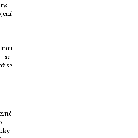
ry:
jení
ílnou
- se
hž se
berné
o
onky