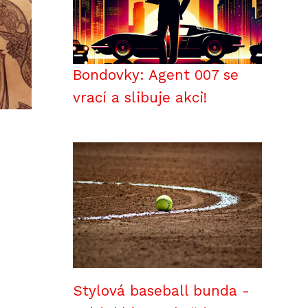
Bondovky: Agent 007 se
vrací a slibuje akci!
Stylová baseball bunda -