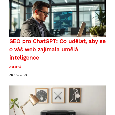
SEO pro ChatGPT: Co udělat, aby se
o váš web zajímala umělá
inteligence
ostatní
20. 09. 2025