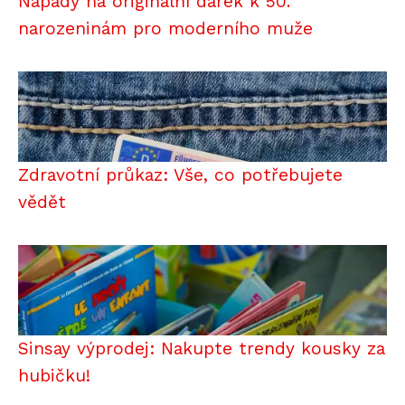
Nápady na originální dárek k 50.
narozeninám pro moderního muže
Zdravotní průkaz: Vše, co potřebujete
vědět
Sinsay výprodej: Nakupte trendy kousky za
hubičku!