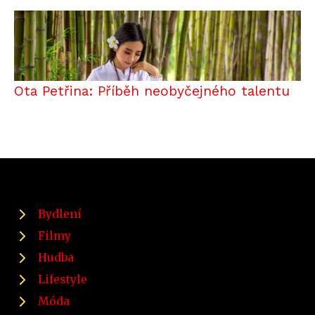
Ota Petřina: Příběh neobyčejného talentu
Bydlení
Filmy
Hudba
Lifestyle
Móda