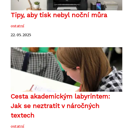
Tipy, aby tisk nebyl noční můra
ostatní
22. 05. 2025
Cesta akademickým labyrintem:
Jak se neztratit v náročných
textech
ostatní