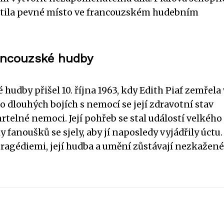
istila pevné místo ve francouzském hudebním
rancouzské hudby
udby přišel 10. října 1963, kdy Edith Piaf zemřela
o dlouhých bojích s nemocí se její zdravotní stav
rtelné nemoci. Její pohřeb se stal událostí velkého
fanoušků se sjely, aby jí naposledy vyjádřily úctu.
ragédiemi, její hudba a umění zůstávají nezkažené