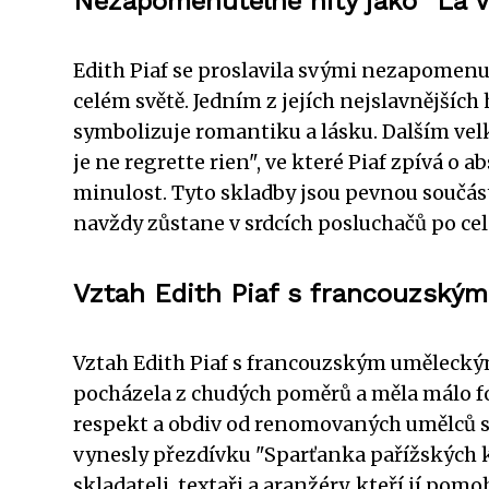
Nezapomenutelné hity jako "La Vi
Edith Piaf se proslavila svými nezapomenut
celém světě. Jedním z jejích nejslavnějších 
symbolizuje romantiku a lásku. Dalším velk
je ne regrette rien", ve které Piaf zpívá o
minulost. Tyto skladby jsou pevnou součás
navždy zůstane v srdcích posluchačů po cel
Vztah Edith Piaf s francouzsk
Vztah Edith Piaf s francouzským umělecký
pocházela z chudých poměrů a měla málo fo
respekt a obdiv od renomovaných umělců své 
vynesly přezdívku "Sparťanka pařížských 
skladateli, textaři a aranžéry, kteří jí po