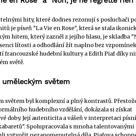
e en Rose" a "Non, je ne regrette rien"
elnými hity, které dodnes rezonují s posluchači p
hitů je píseň "La Vie en Rose", která se stala ikonic
ým hitem, který zazněl z jejího hlasu, je skladba "
 absenci lítosti a odhodlání žít naplno bez vzpomíne
tí francouzské hudební kultury a Edith Piaf díky n
ém světě.
ým uměleckým světem
m světem byl komplexní a plný kontrastů. Přestož
rmálního hudebního vzdělání, dokázala si získat
doby. Její autenticita a vášeň v interpretaci písní 
kabaretů". Spolupracovala s mnoha talentovanými
mohli vytvořit nezapomenutelná díla. Piafova schopn