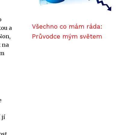
o
Všechno co mám ráda:
kou a
Průvodce mým světem
Non,
k na
im
e
jí
ost