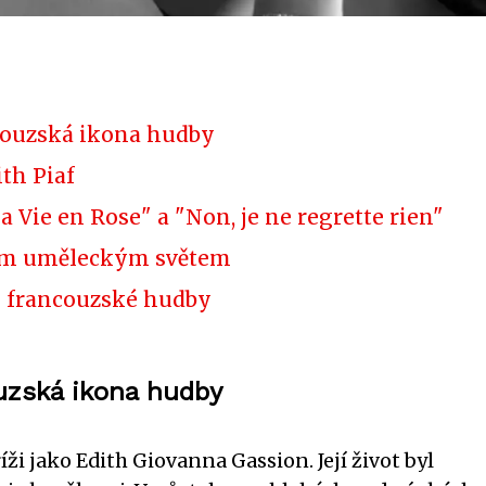
ncouzská ikona hudby
th Piaf
Vie en Rose" a "Non, je ne regrette rien"
kým uměleckým světem
y francouzské hudby
ouzská ikona hudby
říži jako Edith Giovanna Gassion. Její život byl