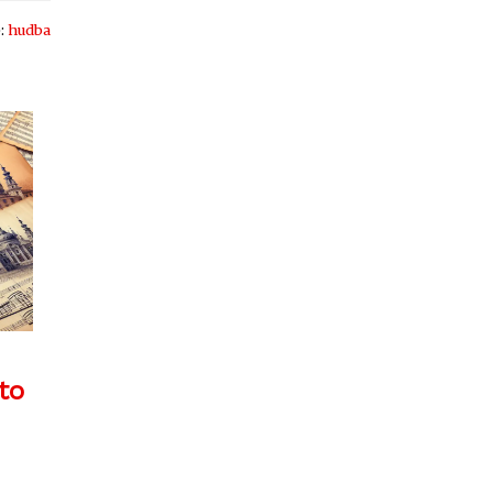
e:
hudba
to