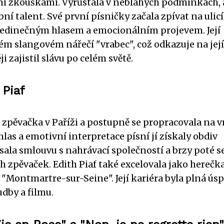
 zkouškami. Vyrůstala v neblahých podmínkách, 
í talent. Své první písničky začala zpívat na ulicí
 jedinečným hlasem a emocionálním projevem. Její
m slangovém nářečí "vrabec", což odkazuje na její
i zajistil slávu po celém světě.
 Piaf
í zpěvačka v Paříži a postupně se propracovala na v
las a emotivní interpretace písní jí získaly obdiv
sala smlouvu s nahrávací společností a brzy poté s
 zpěvaček. Edith Piaf také excelovala jako herečka
 "Montmartre-sur-Seine". Její kariéra byla plná ús
udby a filmu.