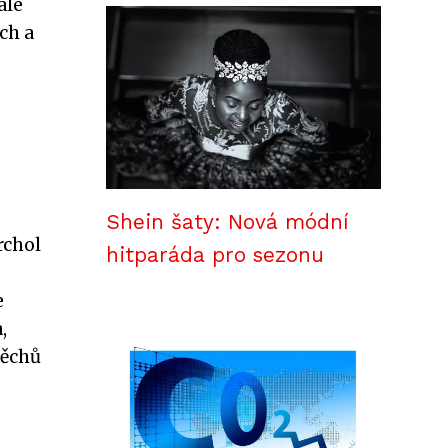
ale
ch a
Shein šaty: Nová módní
rchol
hitparáda pro sezonu
e
,
pěchů