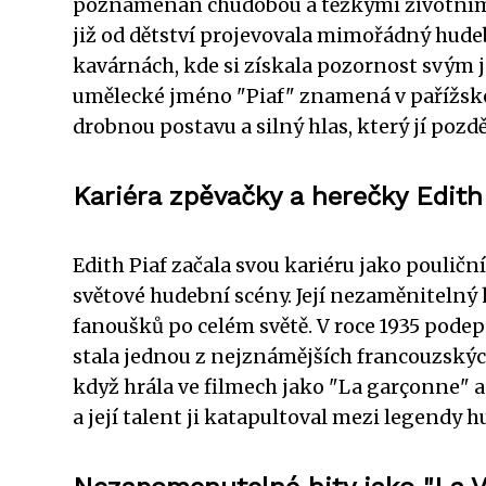
poznamenán chudobou a těžkými životními
již od dětství projevovala mimořádný hudebn
kavárnách, kde si získala pozornost svým
umělecké jméno "Piaf" znamená v pařížské
drobnou postavu a silný hlas, který jí pozděj
Kariéra zpěvačky a herečky Edith
Edith Piaf začala svou kariéru jako pouličn
světové hudební scény. Její nezaměnitelný h
fanoušků po celém světě. V roce 1935 podep
stala jednou z nejznámějších francouzských
když hrála ve filmech jako "La garçonne" a
a její talent ji katapultoval mezi legendy h