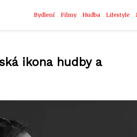
Bydlení
Filmy
Hudba
Lifestyle
zská ikona hudby a