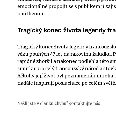
emocionálně propojit se s publikem jí zaj
pantheonu.
Tragický konec života legendy f
Tragický konec života legendy francouzské h
věku pouhých 47 let na rakovinu žaludku. P
rapidně zhoršil a nakonec podlehla této sm
smutku pro celý francouzský národ a stovky 
Ačkoliv její život byl poznamenán mnoha t
nadále inspirují posluchače po celém světě.
Našli jste v článku chybu?
Kontaktujte nás