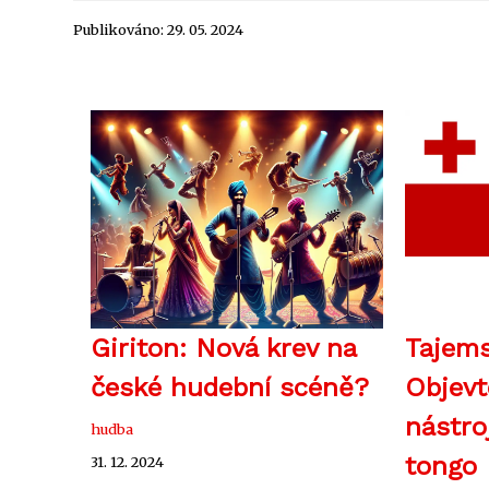
Publikováno: 29. 05. 2024
Giriton: Nová krev na
Tajems
české hudební scéně?
Objevt
nástro
hudba
tongo
31. 12. 2024